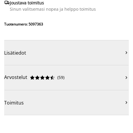

Joustava toimitus
Sinun valitsemasi nopea ja helppo toimitus
Tuotenumero: 5097363
Lisätiedot

Arvostelut
(
59
)











Toimitus
