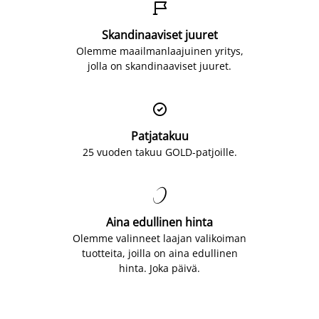

Skandinaaviset juuret
Olemme maailmanlaajuinen yritys,
jolla on skandinaaviset juuret.

Patjatakuu
25 vuoden takuu GOLD-patjoille.

Aina edullinen hinta
Olemme valinneet laajan valikoiman
tuotteita, joilla on aina edullinen
hinta. Joka päivä.