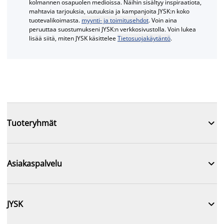
kolmannen osapuolen medioissa. Näihin sisältyy inspiraatiota,
mahtavia tarjouksia, uutuuksia ja kampanjoita JYSK:n koko
tuotevalikoimasta.
myynti- ja toimitusehdot
. Voin aina
peruuttaa suostumukseni JYSK:n verkkosivustolla. Voin lukea
lisää siitä, miten JYSK käsittelee
Tietosuojakäytäntö
.

Tuoteryhmät

Asiakaspalvelu

JYSK