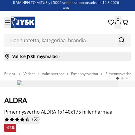
ILMAINEN TOIMITUS yli 500€ verkkokauppaostoksille 12.8.2026

asti
Parempiin uniin - Säästä jopa 60%





Sijauspatjoja - Säästä jopa 60%

Jenkkisänkyjä - Säästä jopa 60%



Valitse JYSK-myymäläsi

Etusivu
Verhot
Valmisverhot
Pimennysverhot
Pimennysverho A




-62%
ALDRA
Pimennysverho ALDRA 1x140x175 hiilenharmaa
(
59
)










-62%