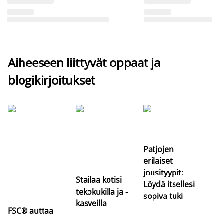
Aiheeseen liittyvät oppaat ja
blogikirjoitukset
Si
uu
va
Patjojen
erilaiset
jousityypit:
Stailaa kotisi
Löydä itsellesi
tekokukilla ja -
sopiva tuki
kasveilla
FSC® auttaa