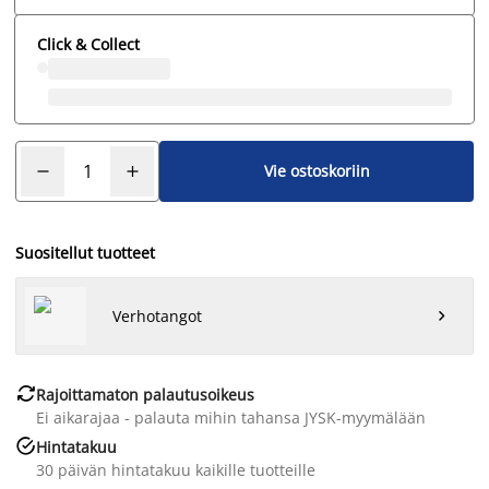
Click & Collect
Vie ostoskoriin
Suositellut tuotteet
Verhotangot


Rajoittamaton palautusoikeus
Ei aikarajaa - palauta mihin tahansa JYSK-myymälään

Hintatakuu
30 päivän hintatakuu kaikille tuotteille