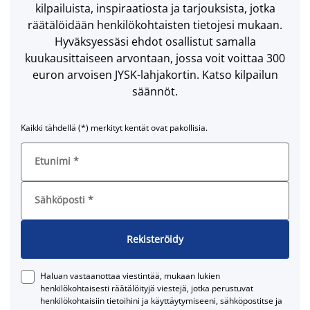
kilpailuista, inspiraatiosta ja tarjouksista, jotka
räätälöidään henkilökohtaisten tietojesi mukaan.
Hyväksyessäsi ehdot osallistut samalla
kuukausittaiseen arvontaan, jossa voit voittaa 300
euron arvoisen JYSK-lahjakortin. Katso kilpailun
säännöt.
Kaikki tähdellä (*) merkityt kentät ovat pakollisia.
Etunimi
*
Sähköposti
*
Rekisteröidy
Haluan vastaanottaa viestintää, mukaan lukien
henkilökohtaisesti räätälöityjä viestejä, jotka perustuvat
henkilökohtaisiin tietoihini ja käyttäytymiseeni, sähköpostitse ja