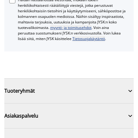
henkilökohtaisesti räätälöityjä viestejä, jotka perustuvat
henkilökohtaisiin tietoihini ja käyttäytymiseeni, sähköpostitse ja
kolmannen osapuolen medioissa. Näihin sisältyy inspiraatiota,
mahtavia tarjouksia, uutuuksia ja kampanjoita JYSK:n koko
tuotevalikoimasta.
myynti- ja toimitusehdot
. Voin aina
peruuttaa suostumukseni JYSK:n verkkosivustolla. Voin lukea
lisää siitä, miten JYSK käsittelee
Tietosuojakäytäntö
.

Tuoteryhmät

Asiakaspalvelu