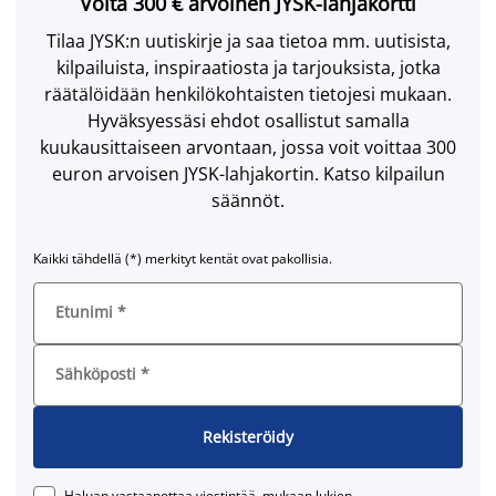
Voita 300 € arvoinen JYSK-lahjakortti
Tilaa JYSK:n uutiskirje ja saa tietoa mm. uutisista,
kilpailuista, inspiraatiosta ja tarjouksista, jotka
räätälöidään henkilökohtaisten tietojesi mukaan.
Hyväksyessäsi ehdot osallistut samalla
kuukausittaiseen arvontaan, jossa voit voittaa 300
euron arvoisen JYSK-lahjakortin. Katso kilpailun
säännöt.
Kaikki tähdellä (*) merkityt kentät ovat pakollisia.
Etunimi
*
Sähköposti
*
Rekisteröidy
Haluan vastaanottaa viestintää, mukaan lukien