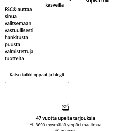
sopiva tuki
kasveilla
FSC® auttaa
sinua
valitsemaan
vastuullisesti
hankitusta
puusta
valmistettuja
tuotteita
Katso kaikki oppaat ja blogit

47 vuotta upeita tarjouksia
Yli 3600 myymälää ympäri maailmaa
49 maassa.