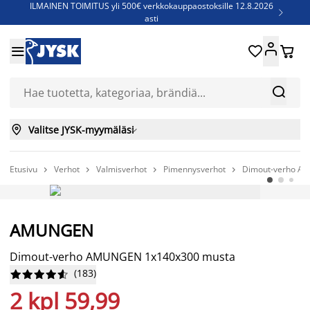
ILMAINEN TOIMITUS yli 500€ verkkokauppaostoksille 12.8.2026

asti
Parempiin uniin - Säästä jopa 60%





Sijauspatjoja - Säästä jopa 60%

Jenkkisänkyjä - Säästä jopa 60%



Valitse JYSK-myymäläsi

Etusivu
Verhot
Valmisverhot
Pimennysverhot
Dimout-verho A




AMUNGEN
Dimout-verho AMUNGEN 1x140x300 musta
(
183
)










2 kpl 59,99