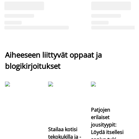
Aiheeseen liittyvät oppaat ja
blogikirjoitukset
Si
uu
va
Patjojen
erilaiset
jousityypit:
Stailaa kotisi
Löydä itsellesi
tekokukilla ja -