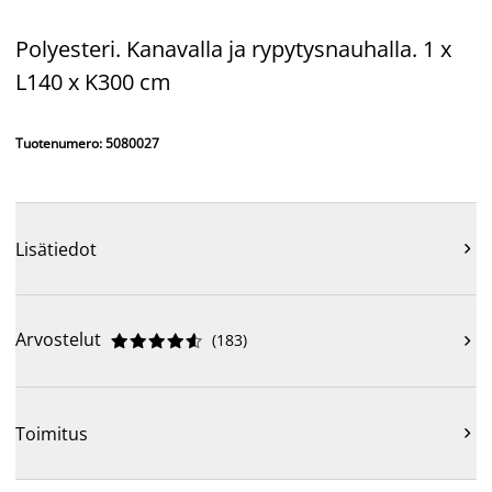
Polyesteri. Kanavalla ja rypytysnauhalla. 1 x
L140 x K300 cm
Tuotenumero: 5080027
Lisätiedot

Arvostelut
(
183
)











Toimitus
