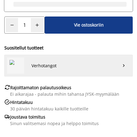
Vie ostoskoriin
Suositellut tuotteet
Verhotangot


Rajoittamaton palautusoikeus
Ei aikarajaa - palauta mihin tahansa JYSK-myymälään

Hintatakuu
30 päivän hintatakuu kaikille tuotteille

Joustava toimitus
Sinun valitsemasi nopea ja helppo toimitus