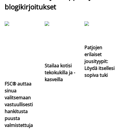
blogikirjoitukset
Si
uu
va
Patjojen
erilaiset
jousityypit:
Stailaa kotisi
Löydä itsellesi
tekokukilla ja -
sopiva tuki
kasveilla
FSC® auttaa
sinua
valitsemaan
vastuullisesti
hankitusta
puusta
valmistettuja