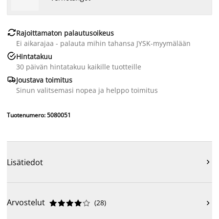

Rajoittamaton palautusoikeus
Ei aikarajaa - palauta mihin tahansa JYSK-myymälään

Hintatakuu
30 päivän hintatakuu kaikille tuotteille

Joustava toimitus
Sinun valitsemasi nopea ja helppo toimitus
Tuotenumero: 5080051
Lisätiedot

Arvostelut
(
28
)










