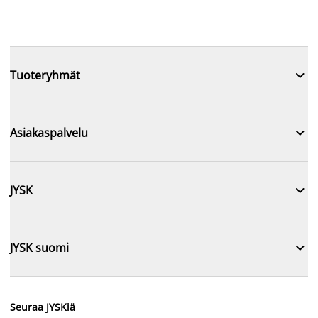

Tuoteryhmät

Asiakaspalvelu

JYSK

JYSK suomi
Seuraa JYSKiä