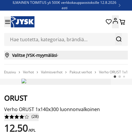
ILMAINEN TOIMITUS yli 500€ verkkokauppaostoksille 12.8.2026

asti
Parempiin uniin - Säästä jopa 60%





Sijauspatjoja - Säästä jopa 60%

Jenkkisänkyjä - Säästä jopa 60%



Valitse JYSK-myymäläsi

Etusivu
Verhot
Valmisverhot
Paksut verhot
Verho ORUST 1x140




AINA EDULLINEN HINTA
ORUST
Verho ORUST 1x140x300 luonnonvalkoinen
(
28
)










12,50
/KPL