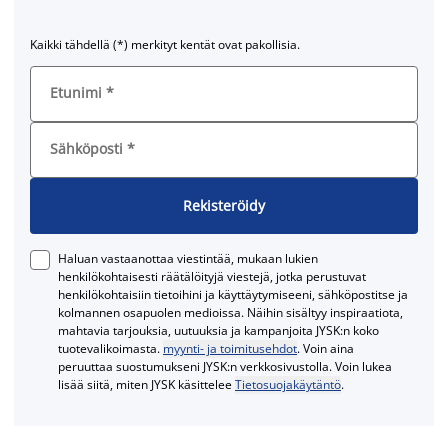
Kaikki tähdellä (*) merkityt kentät ovat pakollisia.
Etunimi
*
Sähköposti
*
Rekisteröidy
Haluan vastaanottaa viestintää, mukaan lukien
henkilökohtaisesti räätälöityjä viestejä, jotka perustuvat
henkilökohtaisiin tietoihini ja käyttäytymiseeni, sähköpostitse ja
kolmannen osapuolen medioissa. Näihin sisältyy inspiraatiota,
mahtavia tarjouksia, uutuuksia ja kampanjoita JYSK:n koko
tuotevalikoimasta.
myynti- ja toimitusehdot
. Voin aina
peruuttaa suostumukseni JYSK:n verkkosivustolla. Voin lukea
lisää siitä, miten JYSK käsittelee
Tietosuojakäytäntö
.