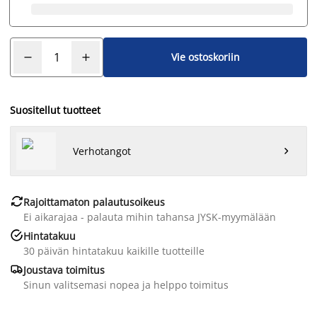
Vie ostoskoriin
Suositellut tuotteet
Verhotangot


Rajoittamaton palautusoikeus
Ei aikarajaa - palauta mihin tahansa JYSK-myymälään

Hintatakuu
30 päivän hintatakuu kaikille tuotteille

Joustava toimitus
Sinun valitsemasi nopea ja helppo toimitus