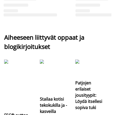
Aiheeseen liittyvät oppaat ja
blogikirjoitukset
Si
uu
va
Patjojen
erilaiset
jousityypit:
Stailaa kotisi
Löydä itsellesi
tekokukilla ja -
sopiva tuki
kasveilla