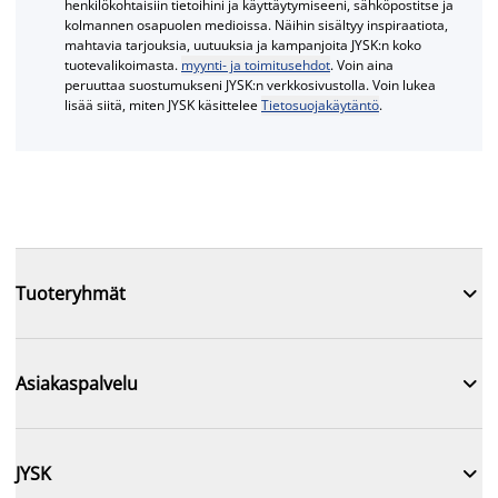
henkilökohtaisiin tietoihini ja käyttäytymiseeni, sähköpostitse ja
kolmannen osapuolen medioissa. Näihin sisältyy inspiraatiota,
mahtavia tarjouksia, uutuuksia ja kampanjoita JYSK:n koko
tuotevalikoimasta.
myynti- ja toimitusehdot
. Voin aina
peruuttaa suostumukseni JYSK:n verkkosivustolla. Voin lukea
lisää siitä, miten JYSK käsittelee
Tietosuojakäytäntö
.

Tuoteryhmät

Asiakaspalvelu

JYSK