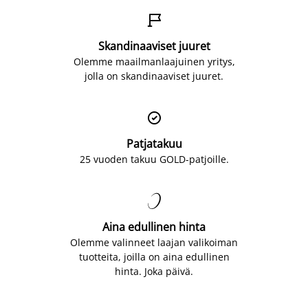

Skandinaaviset juuret
Olemme maailmanlaajuinen yritys,
jolla on skandinaaviset juuret.

Patjatakuu
25 vuoden takuu GOLD-patjoille.

Aina edullinen hinta
Olemme valinneet laajan valikoiman
tuotteita, joilla on aina edullinen
hinta. Joka päivä.