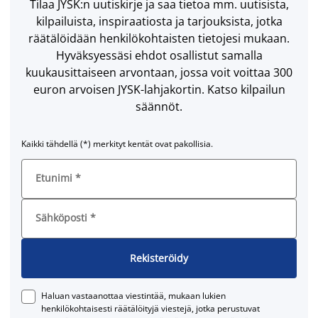
Tilaa JYSK:n uutiskirje ja saa tietoa mm. uutisista,
kilpailuista, inspiraatiosta ja tarjouksista, jotka
räätälöidään henkilökohtaisten tietojesi mukaan.
Hyväksyessäsi ehdot osallistut samalla
kuukausittaiseen arvontaan, jossa voit voittaa 300
euron arvoisen JYSK-lahjakortin. Katso kilpailun
säännöt.
Kaikki tähdellä (*) merkityt kentät ovat pakollisia.
Etunimi
*
Sähköposti
*
Rekisteröidy
Haluan vastaanottaa viestintää, mukaan lukien
henkilökohtaisesti räätälöityjä viestejä, jotka perustuvat