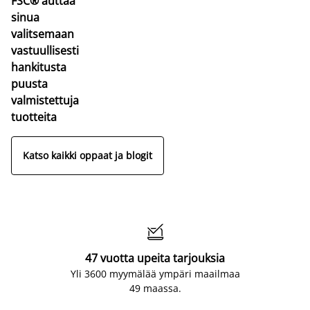
FSC® auttaa
sinua
valitsemaan
vastuullisesti
hankitusta
puusta
valmistettuja
tuotteita
Katso kaikki oppaat ja blogit

47 vuotta upeita tarjouksia
Yli 3600 myymälää ympäri maailmaa
49 maassa.