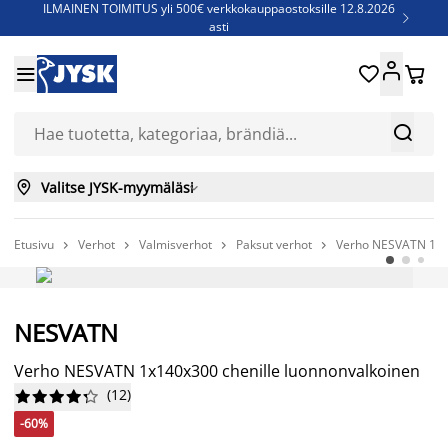
ILMAINEN TOIMITUS yli 500€ verkkokauppaostoksille 12.8.2026

asti
Parempiin uniin - Säästä jopa 60%





Sijauspatjoja - Säästä jopa 60%

Jenkkisänkyjä - Säästä jopa 60%



Valitse JYSK-myymäläsi

Etusivu
Verhot
Valmisverhot
Paksut verhot
Verho NESVATN 1x14




-60%
NESVATN
Verho NESVATN 1x140x300 chenille luonnonvalkoinen
(
12
)










-60%