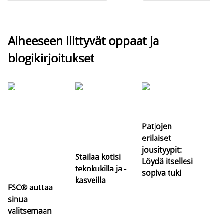
Aiheeseen liittyvät oppaat ja
blogikirjoitukset
Si
uu
va
Patjojen
erilaiset
jousityypit:
Stailaa kotisi
Löydä itsellesi
tekokukilla ja -
sopiva tuki
kasveilla
FSC® auttaa
sinua
valitsemaan