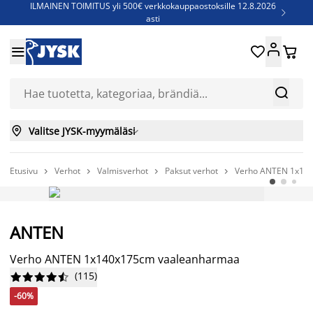
ILMAINEN TOIMITUS yli 500€ verkkokauppaostoksille 12.8.2026

asti
Parempiin uniin - Säästä jopa 60%





Sijauspatjoja - Säästä jopa 60%

Jenkkisänkyjä - Säästä jopa 60%



Valitse JYSK-myymäläsi

Etusivu
Verhot
Valmisverhot
Paksut verhot
Verho ANTEN 1x14




-60%
ANTEN
Huipputarjous
Verho ANTEN 1x140x175cm vaaleanharmaa
(
115
)










-60%