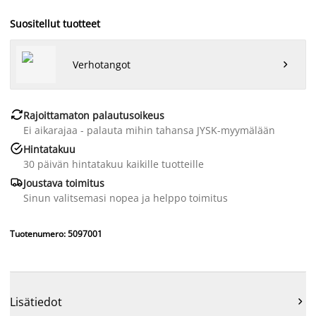
Suositellut tuotteet
Verhotangot


Rajoittamaton palautusoikeus
Ei aikarajaa - palauta mihin tahansa JYSK-myymälään

Hintatakuu
30 päivän hintatakuu kaikille tuotteille

Joustava toimitus
Sinun valitsemasi nopea ja helppo toimitus
Tuotenumero: 5097001
Lisätiedot
