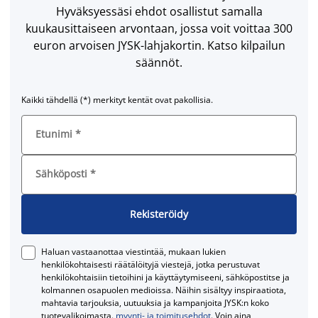
Hyväksyessäsi ehdot osallistut samalla
kuukausittaiseen arvontaan, jossa voit voittaa 300
euron arvoisen JYSK-lahjakortin. Katso kilpailun
säännöt.
Kaikki tähdellä (*) merkityt kentät ovat pakollisia.
Etunimi
*
Sähköposti
*
Rekisteröidy
Haluan vastaanottaa viestintää, mukaan lukien
henkilökohtaisesti räätälöityjä viestejä, jotka perustuvat
henkilökohtaisiin tietoihini ja käyttäytymiseeni, sähköpostitse ja
kolmannen osapuolen medioissa. Näihin sisältyy inspiraatiota,
mahtavia tarjouksia, uutuuksia ja kampanjoita JYSK:n koko
tuotevalikoimasta.
myynti- ja toimitusehdot
. Voin aina