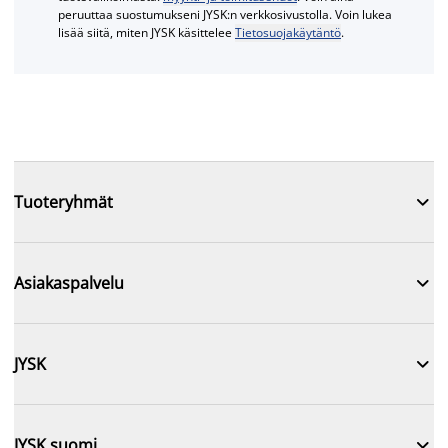
peruuttaa suostumukseni JYSK:n verkkosivustolla. Voin lukea
lisää siitä, miten JYSK käsittelee
Tietosuojakäytäntö
.

Tuoteryhmät

Asiakaspalvelu

JYSK

JYSK suomi