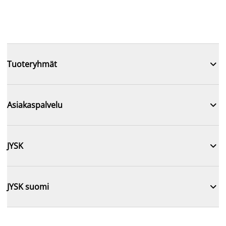

Tuoteryhmät

Asiakaspalvelu

JYSK

JYSK suomi