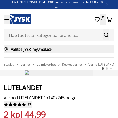
ILMAINEN TOIMITUS yli 500€ verkkokauppaostoksille 12.8.2026

asti
Parempiin uniin - Säästä jopa 60%





Sijauspatjoja - Säästä jopa 60%

Jenkkisänkyjä - Säästä jopa 60%



Valitse JYSK-myymäläsi

Etusivu
Verhot
Valmisverhot
Kevyet verhot
Verho LUTELANDET 




LUTELANDET
Verho LUTELANDET 1x140x245 beige
(
1
)










2 kpl 44,99