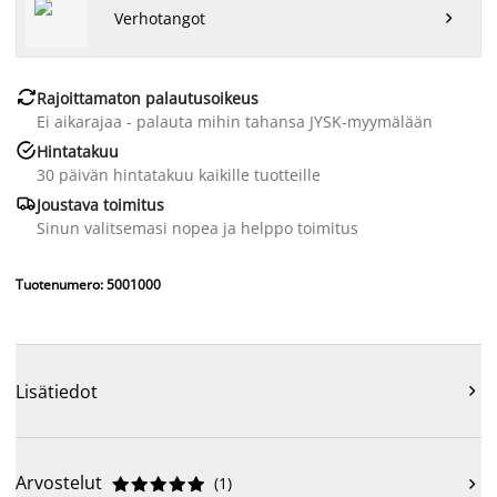
Verhotangot


Rajoittamaton palautusoikeus
Ei aikarajaa - palauta mihin tahansa JYSK-myymälään

Hintatakuu
30 päivän hintatakuu kaikille tuotteille

Joustava toimitus
Sinun valitsemasi nopea ja helppo toimitus
Tuotenumero: 5001000
Lisätiedot

Arvostelut
(
1
)










