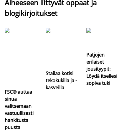
Aiheeseen liittyvät oppaat ja
blogikirjoitukset
Si
uu
va
Patjojen
erilaiset
jousityypit:
Stailaa kotisi
Löydä itsellesi
tekokukilla ja -
sopiva tuki
kasveilla
FSC® auttaa
sinua
valitsemaan
vastuullisesti
hankitusta
puusta