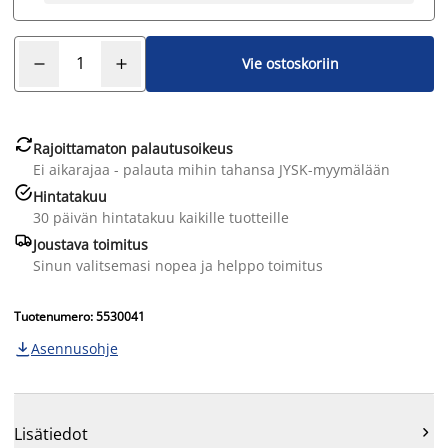
Vie ostoskoriin

Rajoittamaton palautusoikeus
Ei aikarajaa - palauta mihin tahansa JYSK-myymälään

Hintatakuu
30 päivän hintatakuu kaikille tuotteille

Joustava toimitus
Sinun valitsemasi nopea ja helppo toimitus
Tuotenumero: 5530041
Asennusohje


Lisätiedot