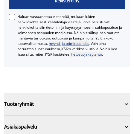
Rekisteröidy
Haluan vastaanottaa viestintää, mukaan lukien
henkilökohtaisesti räätälöityjä viestejä, jotka perustuvat
henkilökohtaisiin tietoihini ja käyttäytymiseeni, sähköpostitse ja
kolmannen osapuolen medioissa. Näihin sisältyy inspiraatiota,
mahtavia tarjouksia, uutuuksia ja kampanjoita JYSK:n koko
tuotevalikoimasta.
myynti- ja toimitusehdot
. Voin aina
peruuttaa suostumukseni JYSK:n verkkosivustolla. Voin lukea
lisää siitä, miten JYSK käsittelee
Tietosuojakäytäntö
.

Tuoteryhmät

Asiakaspalvelu