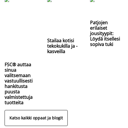
Patjojen
erilaiset
jousityypit:
Löydä itsellesi
Stailaa kotisi
sopiva tuki
tekokukilla ja -
kasveilla
FSC® auttaa
sinua
valitsemaan
vastuullisesti
hankitusta
puusta
valmistettuja
tuotteita
Katso kaikki oppaat ja blogit