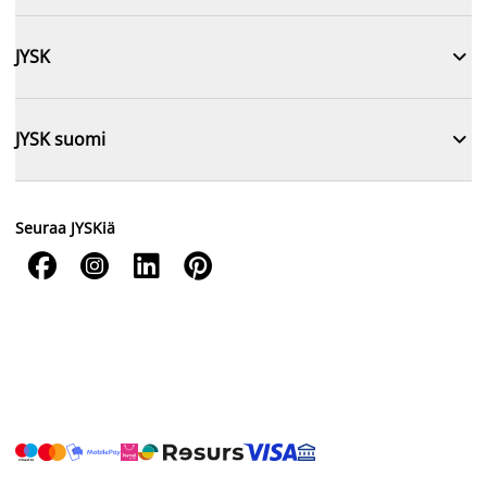

JYSK

JYSK suomi
Seuraa JYSKiä



