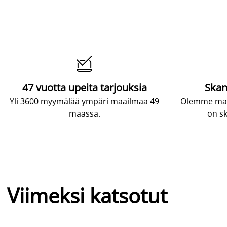

47 vuotta upeita tarjouksia
Skan
Yli 3600 myymälää ympäri maailmaa 49
Olemme maai
maassa.
on sk
Viimeksi katsotut