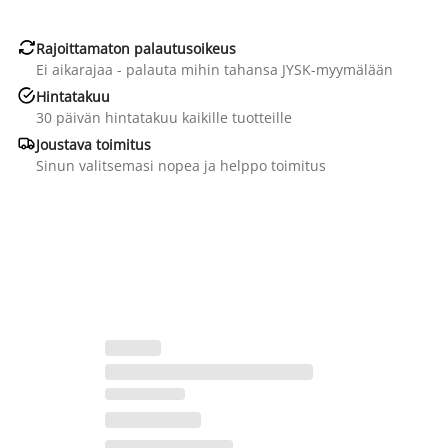

Rajoittamaton palautusoikeus
Ei aikarajaa - palauta mihin tahansa JYSK-myymälään

Hintatakuu
30 päivän hintatakuu kaikille tuotteille

Joustava toimitus
Sinun valitsemasi nopea ja helppo toimitus