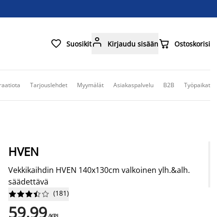



Suosikit
Kirjaudu sisään
Ostoskorisi
raatiota
Tarjouslehdet
Myymälät
Asiakaspalvelu
B2B
Työpaikat
HVEN
Vekkikaihdin HVEN 140x130cm valkoinen ylh.&alh.
säädettävä
(
181
)










59,99
/KPL