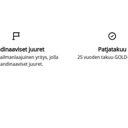


dinaaviset juuret
Patjatakuu
lmanlaajuinen yritys, jolla
25 vuoden takuu GOLD-p
andinaaviset juuret.