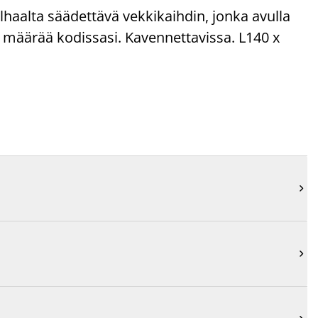
alhaalta säädettävä vekkikaihdin, jonka avulla
en määrää kodissasi. Kavennettavissa. L140 x

