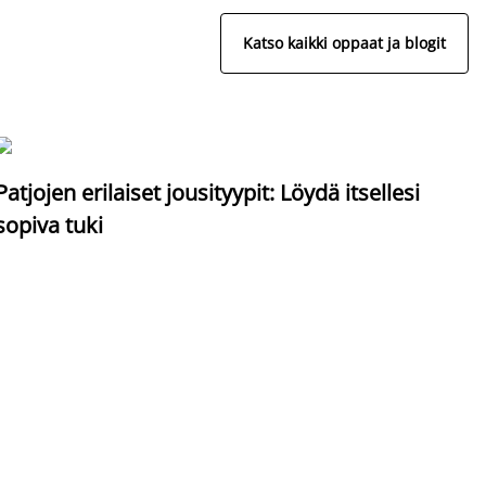
Katso kaikki oppaat ja blogit
S
Patjojen erilaiset jousityypit: Löydä itsellesi
sopiva tuki