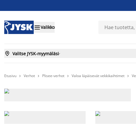

Valikko

Valitse JYSK-myymäläsi

Etusivu
Verhot
Plisee-verhot
Valoa läpäisevät vekkikaihtimet
Ve



