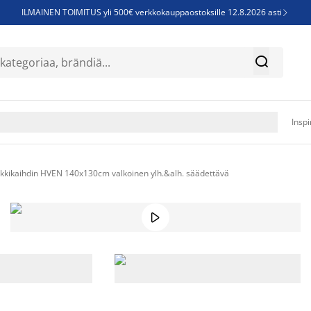
ILMAINEN TOIMITUS yli 500€ verkkokauppaostoksille 12.8.2026 asti

Parempiin uniin - Säästä jopa 60%


Sijauspatjoja - Säästä jopa 60%

Jenkkisänkyjä - Säästä jopa 60%

Inspi
kkikaihdin HVEN 140x130cm valkoinen ylh.&alh. säädettävä
