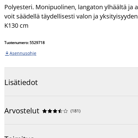
Polyesteri. Monipuolinen, langaton ylhäältä ja 
voit säädellä täydellisesti valon ja yksityisyyd
K130 cm
Tuotenumero: 5529718
Asennusohje

Lisätiedot
Arvostelut
(
181
)









