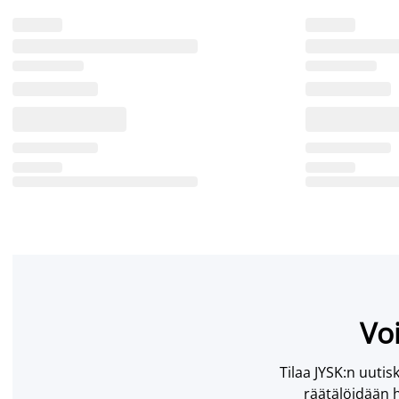
Voi
Tilaa JYSK:n uutisk
räätälöidään h