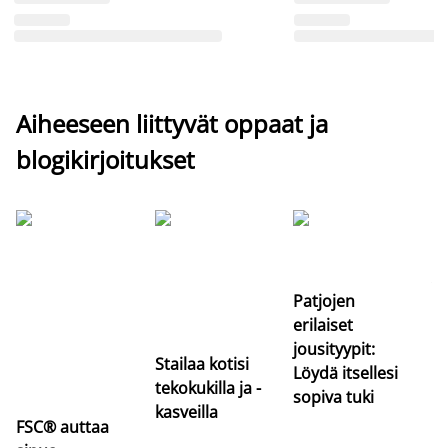
Aiheeseen liittyvät oppaat ja
blogikirjoitukset
Si
uu
va
Patjojen
erilaiset
jousityypit:
Stailaa kotisi
Löydä itsellesi
tekokukilla ja -
sopiva tuki
kasveilla
FSC® auttaa