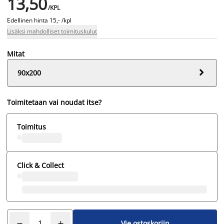
13,50
/KPL
Edellinen hinta
15,- /kpl
Lisäksi mahdolliset toimituskulut
Mitat

90x200
Toimitetaan vai noudat itse?
Toimitus
Click & Collect
Vie ostoskoriin