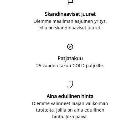

Skandinaaviset juuret
Olemme maailmanlaajuinen yritys,
jolla on skandinaaviset juuret.

Patjatakuu
25 vuoden takuu GOLD-patjoille.

Aina edullinen hinta
Olemme valinneet laajan valikoiman
tuotteita, joilla on aina edullinen
hinta. Joka päivä.