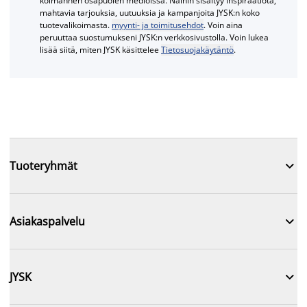
kolmannen osapuolen medioissa. Näihin sisältyy inspiraatiota,
mahtavia tarjouksia, uutuuksia ja kampanjoita JYSK:n koko
tuotevalikoimasta.
myynti- ja toimitusehdot
. Voin aina
peruuttaa suostumukseni JYSK:n verkkosivustolla. Voin lukea
lisää siitä, miten JYSK käsittelee
Tietosuojakäytäntö
.

Tuoteryhmät

Asiakaspalvelu

JYSK