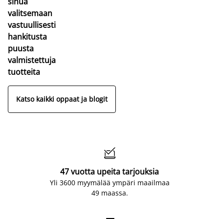
sinua
valitsemaan
vastuullisesti
hankitusta
puusta
valmistettuja
tuotteita
Katso kaikki oppaat ja blogit

47 vuotta upeita tarjouksia
Yli 3600 myymälää ympäri maailmaa
49 maassa.