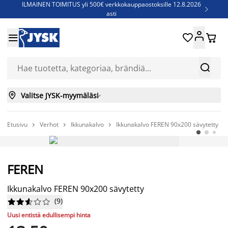
ILMAINEN TOIMITUS yli 500€ verkkokauppaostoksille 12.8.2026

asti
Parempiin uniin - Säästä jopa 60%





Sijauspatjoja - Säästä jopa 60%

Jenkkisänkyjä - Säästä jopa 60%



Valitse JYSK-myymäläsi

Etusivu
Verhot
Ikkunakalvo
Ikkunakalvo FEREN 90x200 sävytetty



AINA EDULLINEN HINTA
FEREN
Ikkunakalvo FEREN 90x200 sävytetty
(
9
)










Uusi entistä edullisempi hinta