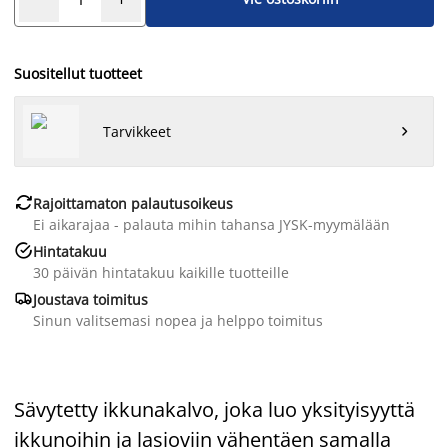
Suositellut tuotteet
Tarvikkeet


Rajoittamaton palautusoikeus
Ei aikarajaa - palauta mihin tahansa JYSK-myymälään

Hintatakuu
30 päivän hintatakuu kaikille tuotteille

Joustava toimitus
Sinun valitsemasi nopea ja helppo toimitus
Sävytetty ikkunakalvo, joka luo yksityisyyttä
ikkunoihin ja lasioviin vähentäen samalla