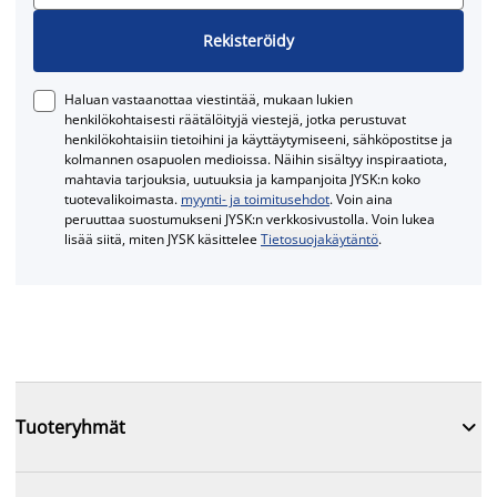
Rekisteröidy
Haluan vastaanottaa viestintää, mukaan lukien
henkilökohtaisesti räätälöityjä viestejä, jotka perustuvat
henkilökohtaisiin tietoihini ja käyttäytymiseeni, sähköpostitse ja
kolmannen osapuolen medioissa. Näihin sisältyy inspiraatiota,
mahtavia tarjouksia, uutuuksia ja kampanjoita JYSK:n koko
tuotevalikoimasta.
myynti- ja toimitusehdot
. Voin aina
peruuttaa suostumukseni JYSK:n verkkosivustolla. Voin lukea
lisää siitä, miten JYSK käsittelee
Tietosuojakäytäntö
.

Tuoteryhmät