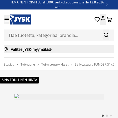
ILMAINEN TOIMITUS yli 500€ verkkokauppaostoksille 12.8.2026

asti
Parempiin uniin - Säästä jopa 60%





Sijauspatjoja - Säästä jopa 60%

Jenkkisänkyjä - Säästä jopa 60%



Valitse JYSK-myymäläsi

Etusivu
Työhuone
Toimistotarvikkeet
Säilytystaulu FUNDER 51x52 si



AINA EDULLINEN HINTA