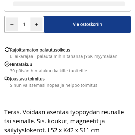
Vie ostoskoriin

Rajoittamaton palautusoikeus
Ei aikarajaa - palauta mihin tahansa JYSK-myymälään

Hintatakuu
30 päivän hintatakuu kaikille tuotteille

Joustava toimitus
Sinun valitsemasi nopea ja helppo toimitus
Teräs. Voidaan asentaa työpöydän reunalle
tai seinälle. Sis. koukut, magneetit ja
säilytyslokerot. L52 x K42 x S11 cm