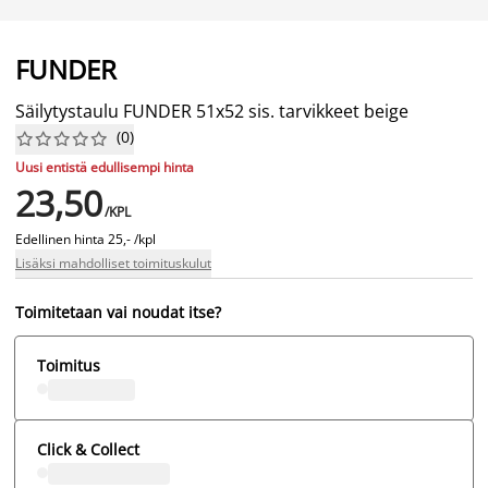
FUNDER
Säilytystaulu FUNDER 51x52 sis. tarvikkeet beige
(
0
)










Uusi entistä edullisempi hinta
23,50
/KPL
Edellinen hinta
25,- /kpl
Lisäksi mahdolliset toimituskulut
Toimitetaan vai noudat itse?
Toimitus
Click & Collect