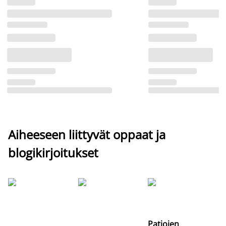
Aiheeseen liittyvät oppaat ja
blogikirjoitukset
Si
uu
va
Patjojen