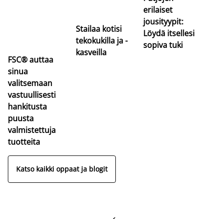
erilaiset
jousityypit:
Stailaa kotisi
Löydä itsellesi
tekokukilla ja -
sopiva tuki
kasveilla
FSC® auttaa
sinua
valitsemaan
vastuullisesti
hankitusta
puusta
valmistettuja
tuotteita
Katso kaikki oppaat ja blogit