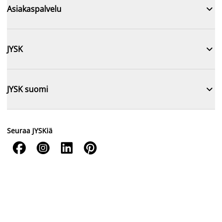

Asiakaspalvelu

JYSK

JYSK suomi
Seuraa JYSKiä



