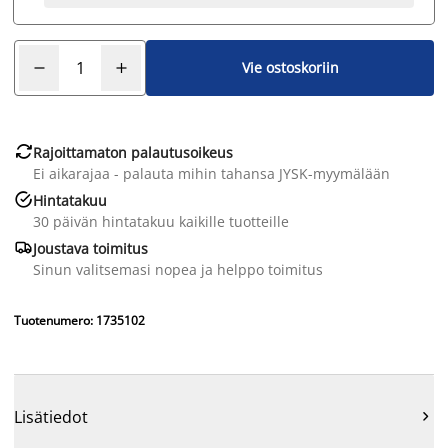
Vie ostoskoriin

Rajoittamaton palautusoikeus
Ei aikarajaa - palauta mihin tahansa JYSK-myymälään

Hintatakuu
30 päivän hintatakuu kaikille tuotteille

Joustava toimitus
Sinun valitsemasi nopea ja helppo toimitus
Tuotenumero: 1735102
Lisätiedot
