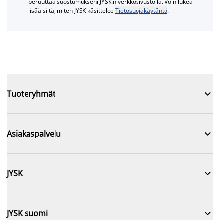
peruuttaa suostumukseni JYSK:n verkkosivustolla. Voin lukea
lisää siitä, miten JYSK käsittelee
Tietosuojakäytäntö
.

Tuoteryhmät

Asiakaspalvelu

JYSK

JYSK suomi