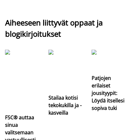
Aiheeseen liittyvät oppaat ja
blogikirjoitukset
Si
uu
va
Patjojen
erilaiset
jousityypit:
Stailaa kotisi
Löydä itsellesi
tekokukilla ja -
sopiva tuki
kasveilla
FSC® auttaa
sinua
valitsemaan
vastuullisesti