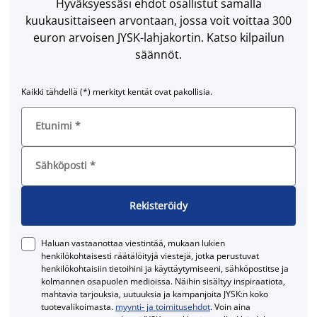
Hyväksyessäsi ehdot osallistut samalla
kuukausittaiseen arvontaan, jossa voit voittaa 300
euron arvoisen JYSK-lahjakortin. Katso kilpailun
säännöt.
Kaikki tähdellä (*) merkityt kentät ovat pakollisia.
Etunimi
*
Sähköposti
*
Rekisteröidy
Haluan vastaanottaa viestintää, mukaan lukien
henkilökohtaisesti räätälöityjä viestejä, jotka perustuvat
henkilökohtaisiin tietoihini ja käyttäytymiseeni, sähköpostitse ja
kolmannen osapuolen medioissa. Näihin sisältyy inspiraatiota,
mahtavia tarjouksia, uutuuksia ja kampanjoita JYSK:n koko
tuotevalikoimasta.
myynti- ja toimitusehdot
. Voin aina