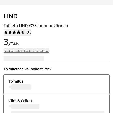
LIND
Tabletti LIND Ø38 luonnonvärinen
(
6
)










3,-
/KPL
Lisäksi mahdolliset toimituskulut
Toimitetaan vai noudat itse?
Toimitus
Click & Collect