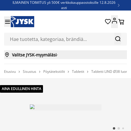
ILMAINEN TOIMITUS yli 500€ verkkokauppaostoksille 12.8.2026

asti
Parempiin uniin - Säästä jopa 60%





Sijauspatjoja - Säästä jopa 60%

Jenkkisänkyjä - Säästä jopa 60%



Valitse JYSK-myymäläsi

Etusivu
Sisustus
Pöytätekstiilit
Tabletit
Tabletti LIND Ø38 luonn




AINA EDULLINEN HINTA