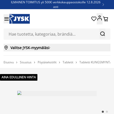
ILMAINEN TOIMITUS yli 500€ verkkokauppaostoksille 12.8.2026

asti
Parempiin uniin - Säästä jopa 60%





Sijauspatjoja - Säästä jopa 60%

Jenkkisänkyjä - Säästä jopa 60%



Valitse JYSK-myymäläsi

Etusivu
Sisustus
Pöytätekstiilit
Tabletit
Tabletti KUNGSMYNTA




AINA EDULLINEN HINTA