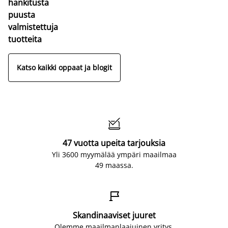
hankitusta
puusta
valmistettuja
tuotteita
Katso kaikki oppaat ja blogit

47 vuotta upeita tarjouksia
Yli 3600 myymälää ympäri maailmaa
49 maassa.

Skandinaaviset juuret
Olemme maailmanlaajuinen yritys,