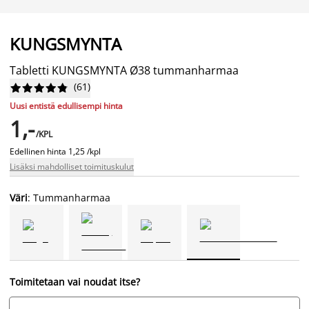
KUNGSMYNTA
Tabletti KUNGSMYNTA Ø38 tummanharmaa
(
61
)










Uusi entistä edullisempi hinta
1,-
/KPL
Edellinen hinta
1,25 /kpl
Lisäksi mahdolliset toimituskulut
Väri
: Tummanharmaa
Toimitetaan vai noudat itse?