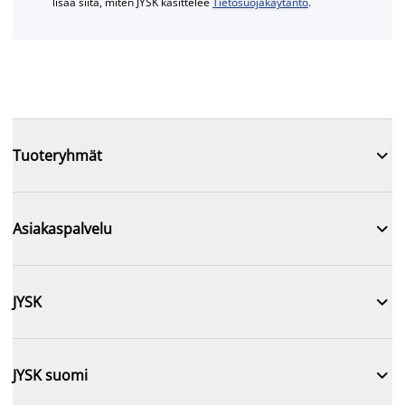
lisää siitä, miten JYSK käsittelee
Tietosuojakäytäntö
.

Tuoteryhmät

Asiakaspalvelu

JYSK

JYSK suomi