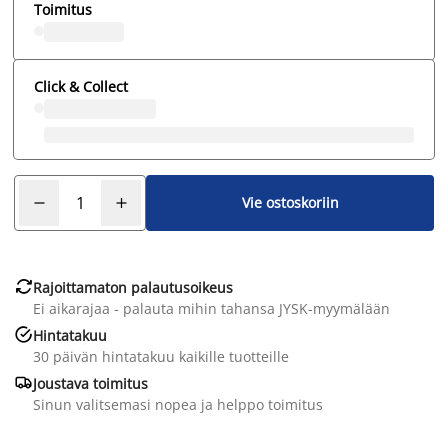
Toimitus
Click & Collect
Vie ostoskoriin

Rajoittamaton palautusoikeus
Ei aikarajaa - palauta mihin tahansa JYSK-myymälään

Hintatakuu
30 päivän hintatakuu kaikille tuotteille

Joustava toimitus
Sinun valitsemasi nopea ja helppo toimitus