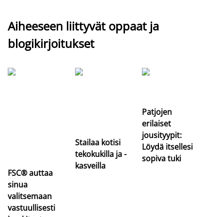
Aiheeseen liittyvät oppaat ja
blogikirjoitukset
Si
uu
va
Patjojen
erilaiset
jousityypit:
Stailaa kotisi
Löydä itsellesi
tekokukilla ja -
sopiva tuki
kasveilla
FSC® auttaa
sinua
valitsemaan
vastuullisesti