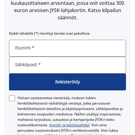
kuukausittaiseen arvontaan, jossa voit voittaa 300
euron arvoisen JYSK-lahjakortin. Katso kilpailun
säännöt.
Kaikki tähdellä (*) merkityt kentät ovat pakollisia.
Etunimi
*
Sähköposti
*
Rekisteröidy
Haluan vastaanottaa viestintää, mukaan lukien
henkilökohtaisesti räätälöityjä viestejä, jotka perustuvat
henkilökohtaisiin tietoihini ja käyttäytymiseeni, sähköpostitse ja
kolmannen osapuolen medioissa. Näihin sisältyy inspiraatiota,
mahtavia tarjouksia, uutuuksia ja kampanjoita JYSK:n koko
tuotevalikoimasta.
myynti- ja toimitusehdot
. Voin aina
peruuttaa suostumukseni JYSK:n verkkosivustolla. Voin lukea