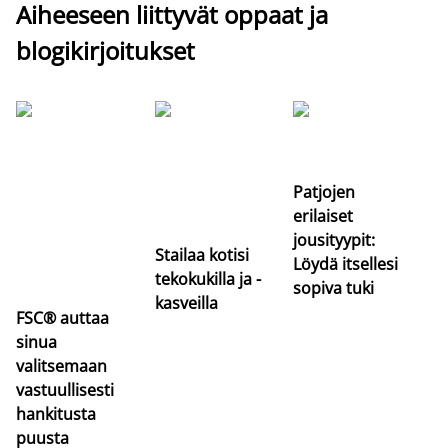
Aiheeseen liittyvät oppaat ja
blogikirjoitukset
Si
uu
va
Patjojen
erilaiset
jousityypit:
Stailaa kotisi
Löydä itsellesi
tekokukilla ja -
sopiva tuki
kasveilla
FSC® auttaa
sinua
valitsemaan
vastuullisesti
hankitusta
puusta