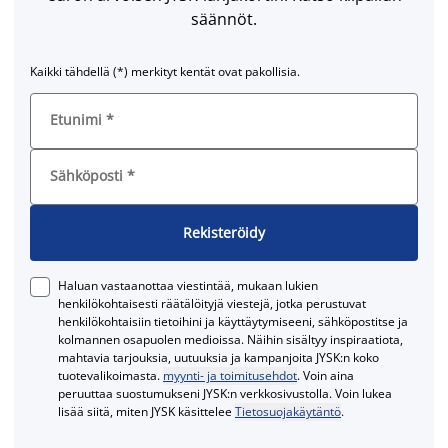
säännöt.
Kaikki tähdellä (*) merkityt kentät ovat pakollisia.
Etunimi
*
Sähköposti
*
Rekisteröidy
Haluan vastaanottaa viestintää, mukaan lukien
henkilökohtaisesti räätälöityjä viestejä, jotka perustuvat
henkilökohtaisiin tietoihini ja käyttäytymiseeni, sähköpostitse ja
kolmannen osapuolen medioissa. Näihin sisältyy inspiraatiota,
mahtavia tarjouksia, uutuuksia ja kampanjoita JYSK:n koko
tuotevalikoimasta.
myynti- ja toimitusehdot
. Voin aina
peruuttaa suostumukseni JYSK:n verkkosivustolla. Voin lukea
lisää siitä, miten JYSK käsittelee
Tietosuojakäytäntö
.