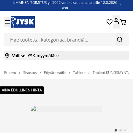
ILMAINEN TOIMITUS yli 500€ verkkokauppaostoksille 12.8.2026

asti
Parempiin uniin - Säästä jopa 60%





Sijauspatjoja - Säästä jopa 60%

Jenkkisänkyjä - Säästä jopa 60%



Valitse JYSK-myymäläsi

Etusivu
Sisustus
Pöytätekstiilit
Tabletit
Tabletti KUNGSMYNTA 




AINA EDULLINEN HINTA