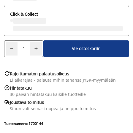
Click & Collect
Vie ostoskoriin

Rajoittamaton palautusoikeus
Ei aikarajaa - palauta mihin tahansa JYSK-myymälään

Hintatakuu
30 päivän hintatakuu kaikille tuotteille

Joustava toimitus
Sinun valitsemasi nopea ja helppo toimitus
Tuotenumero: 1700144