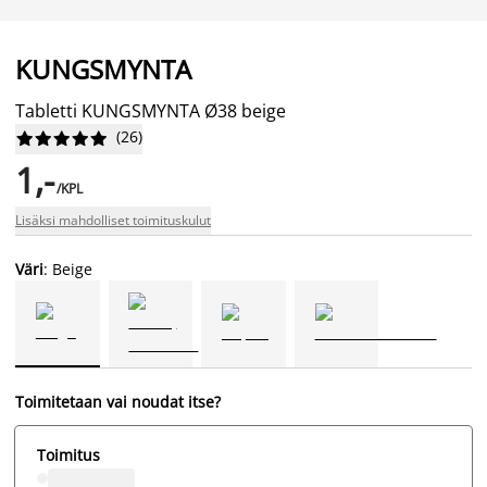
KUNGSMYNTA
Tabletti KUNGSMYNTA Ø38 beige
(
26
)










1,-
/KPL
Lisäksi mahdolliset toimituskulut
Väri
: Beige
Toimitetaan vai noudat itse?
Toimitus