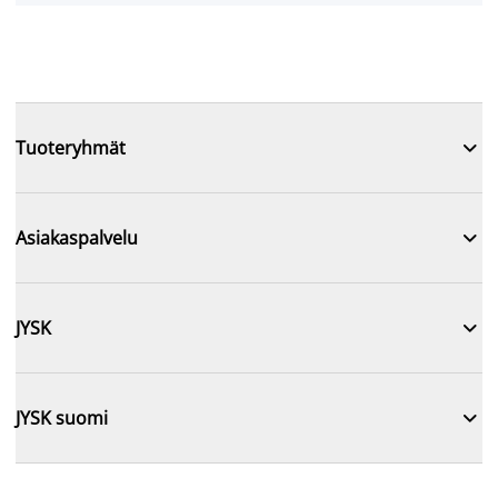

Tuoteryhmät

Asiakaspalvelu

JYSK

JYSK suomi