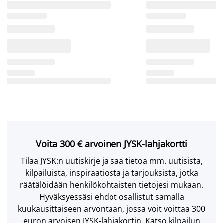
Voita 300 € arvoinen JYSK-lahjakortti
Tilaa JYSK:n uutiskirje ja saa tietoa mm. uutisista,
kilpailuista, inspiraatiosta ja tarjouksista, jotka
räätälöidään henkilökohtaisten tietojesi mukaan.
Hyväksyessäsi ehdot osallistut samalla
kuukausittaiseen arvontaan, jossa voit voittaa 300
euron arvoisen JYSK-lahjakortin. Katso kilpailun