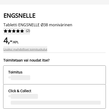
ENGSNELLE
Tabletti ENGSNELLE Ø38 monivärinen
(
2
)










4,-
/KPL
Lisäksi mahdolliset toimituskulut
Toimitetaan vai noudat itse?
Toimitus
Click & Collect