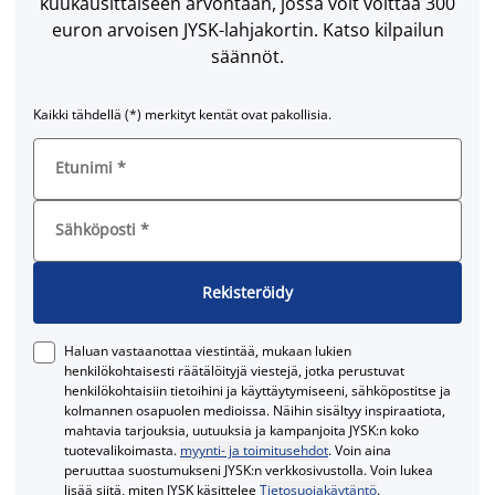
kuukausittaiseen arvontaan, jossa voit voittaa 300
euron arvoisen JYSK-lahjakortin. Katso kilpailun
säännöt.
Kaikki tähdellä (*) merkityt kentät ovat pakollisia.
Etunimi
*
Sähköposti
*
Rekisteröidy
Haluan vastaanottaa viestintää, mukaan lukien
henkilökohtaisesti räätälöityjä viestejä, jotka perustuvat
henkilökohtaisiin tietoihini ja käyttäytymiseeni, sähköpostitse ja
kolmannen osapuolen medioissa. Näihin sisältyy inspiraatiota,
mahtavia tarjouksia, uutuuksia ja kampanjoita JYSK:n koko
tuotevalikoimasta.
myynti- ja toimitusehdot
. Voin aina
peruuttaa suostumukseni JYSK:n verkkosivustolla. Voin lukea
lisää siitä, miten JYSK käsittelee
Tietosuojakäytäntö
.