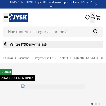
ILMAINEN TOIMITUS yli 500€ verkkokauppaostoksille 12.8.2026

asti
Parempiin uniin - Säästä jopa 60%





Sijauspatjoja - Säästä jopa 60%

Jenkkisänkyjä - Säästä jopa 60%



Valitse JYSK-myymäläsi

Etusivu
Sisustus
Pöytätekstiilit
Tabletit
Tabletti ENGSNELLE Ø3




Uutuus
AINA EDULLINEN HINTA