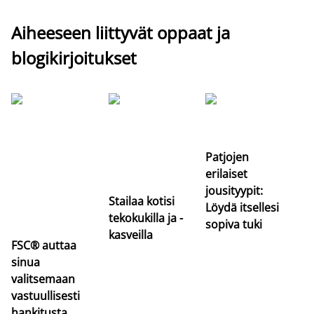
Aiheeseen liittyvät oppaat ja
blogikirjoitukset
Si
uu
va
Patjojen
erilaiset
jousityypit:
Stailaa kotisi
Löydä itsellesi
tekokukilla ja -
sopiva tuki
kasveilla
FSC® auttaa
sinua
valitsemaan
vastuullisesti
hankitusta