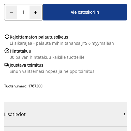
Vie ostoskoriin

Rajoittamaton palautusoikeus
Ei aikarajaa - palauta mihin tahansa JYSK-myymälään

Hintatakuu
30 päivän hintatakuu kaikille tuotteille

Joustava toimitus
Sinun valitsemasi nopea ja helppo toimitus
Tuotenumero: 1767300
Lisätiedot
