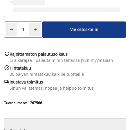
Vie ostoskoriin

Rajoittamaton palautusoikeus
Ei aikarajaa - palauta mihin tahansa JYSK-myymälään

Hintatakuu
30 päivän hintatakuu kaikille tuotteille

Joustava toimitus
Sinun valitsemasi nopea ja helppo toimitus
Tuotenumero: 1767566