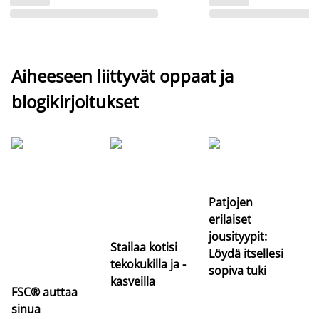
Aiheeseen liittyvät oppaat ja
blogikirjoitukset
Si
uu
va
Patjojen
erilaiset
jousityypit:
Stailaa kotisi
Löydä itsellesi
tekokukilla ja -
sopiva tuki
kasveilla
FSC® auttaa
sinua