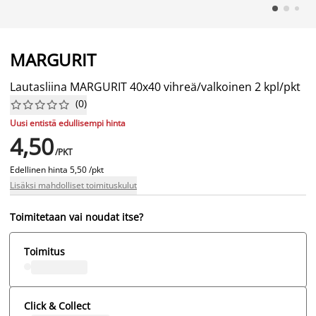
MARGURIT
Lautasliina MARGURIT 40x40 vihreä/valkoinen 2 kpl/pkt
(
0
)










Uusi entistä edullisempi hinta
4,50
/PKT
Edellinen hinta
5,50 /pkt
Lisäksi mahdolliset toimituskulut
Toimitetaan vai noudat itse?
Toimitus
Click & Collect