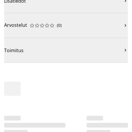
Lisätiedot

Arvostelut
(
0
)











Toimitus
