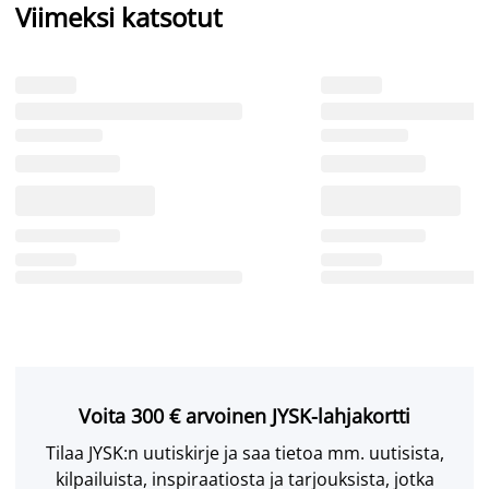
Viimeksi katsotut
Voita 300 € arvoinen JYSK-lahjakortti
Tilaa JYSK:n uutiskirje ja saa tietoa mm. uutisista,
kilpailuista, inspiraatiosta ja tarjouksista, jotka