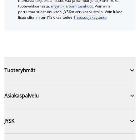
mahtavia tarjouksia, uutuuksia ja kampanjoita JYSK:n koko
tuotevalikoimasta.
myynti- ja toimitusehdot
. Voin aina
peruuttaa suostumukseni JYSK:n verkkosivustolla. Voin lukea
lisää siitä, miten JYSK käsittelee
Tietosuojakäytäntö
.

Tuoteryhmät

Asiakaspalvelu

JYSK