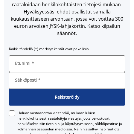
räätälöidään henkilökohtaisten tietojesi mukaan.
Hyväksyessäsi ehdot osallistut samalla
kuukausittaiseen arvontaan, jossa voit voittaa 300
euron arvoisen JYSK-lahjakortin. Katso kilpailun
säännöt.
Kaikki tähdellä (*) merkityt kentät ovat pakollisia.
Etunimi
*
Sähköposti
*
Rekisteröidy
Haluan vastaanottaa viestintää, mukaan lukien
henkilökohtaisesti räätälöityjä viestejä, jotka perustuvat
henkilökohtaisiin tietoihini ja käyttäytymiseeni, sähköpostitse ja
kolmannen osapuolen medioissa. Näihin sisältyy inspiraatiota,