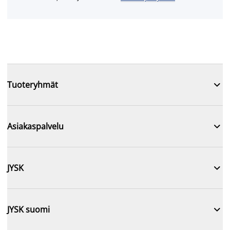

Tuoteryhmät

Asiakaspalvelu

JYSK

JYSK suomi