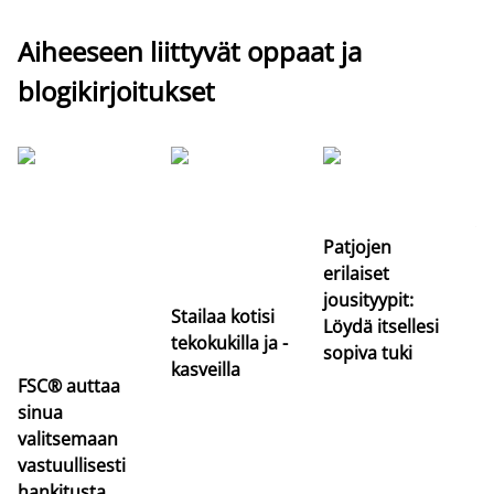
Aiheeseen liittyvät oppaat ja
blogikirjoitukset
Si
uu
va
Patjojen
erilaiset
jousityypit:
Stailaa kotisi
Löydä itsellesi
tekokukilla ja -
sopiva tuki
kasveilla
FSC® auttaa
sinua
valitsemaan
vastuullisesti
hankitusta