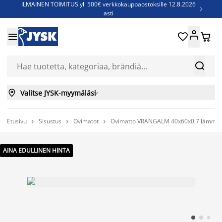
ILMAINEN TOIMITUS yli 500€ verkkokauppaostoksille 12.8.2026

asti
Parempiin uniin - Säästä jopa 60%





Sijauspatjoja - Säästä jopa 60%

Jenkkisänkyjä - Säästä jopa 60%



Valitse JYSK-myymäläsi

Etusivu
Sisustus
Ovimatot
Ovimatto VRANGALM 40x60x0,7 lämmin



AINA EDULLINEN HINTA