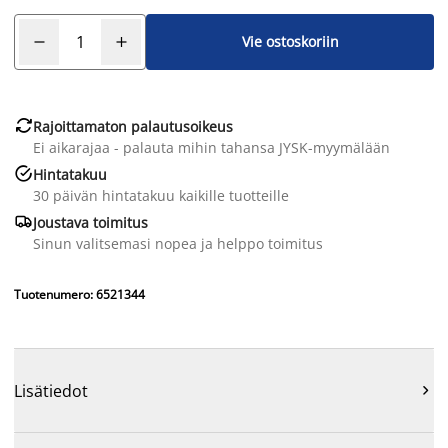
Vie ostoskoriin

Rajoittamaton palautusoikeus
Ei aikarajaa - palauta mihin tahansa JYSK-myymälään

Hintatakuu
30 päivän hintatakuu kaikille tuotteille

Joustava toimitus
Sinun valitsemasi nopea ja helppo toimitus
Tuotenumero: 6521344
Lisätiedot
