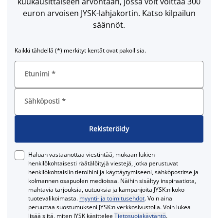
kuukausittaiseen arvontaan, jossa voit voittaa 300
euron arvoisen JYSK-lahjakortin. Katso kilpailun
säännöt.
Kaikki tähdellä (*) merkityt kentät ovat pakollisia.
Etunimi
*
Sähköposti
*
Rekisteröidy
Haluan vastaanottaa viestintää, mukaan lukien
henkilökohtaisesti räätälöityjä viestejä, jotka perustuvat
henkilökohtaisiin tietoihini ja käyttäytymiseeni, sähköpostitse ja
kolmannen osapuolen medioissa. Näihin sisältyy inspiraatiota,
mahtavia tarjouksia, uutuuksia ja kampanjoita JYSK:n koko
tuotevalikoimasta.
myynti- ja toimitusehdot
. Voin aina
peruuttaa suostumukseni JYSK:n verkkosivustolla. Voin lukea
lisää siitä, miten JYSK käsittelee
Tietosuojakäytäntö
.