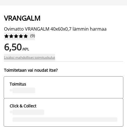
VRANGALM
Ovimatto VRANGALM 40x60x0,7 lämmin harmaa
(
9
)










6,50
/KPL
Lisäksi mahdolliset toimituskulut
Toimitetaan vai noudat itse?
Toimitus
Click & Collect