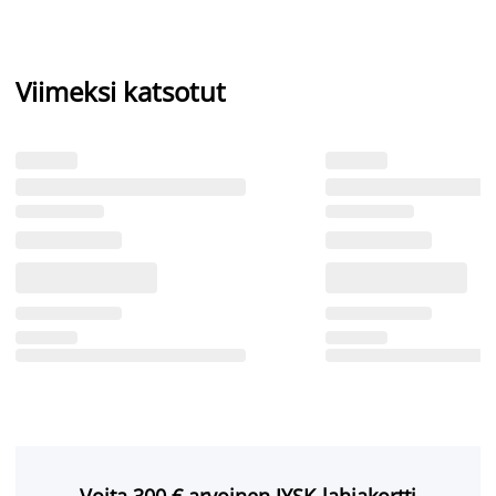
Viimeksi katsotut
Voita 300 € arvoinen JYSK-lahjakortti