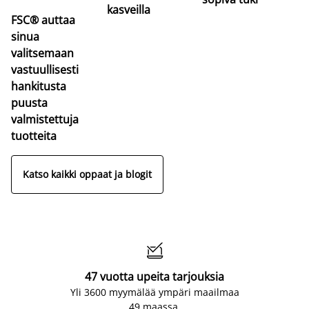
kasveilla
FSC® auttaa
sinua
valitsemaan
vastuullisesti
hankitusta
puusta
valmistettuja
tuotteita
Katso kaikki oppaat ja blogit

47 vuotta upeita tarjouksia
Yli 3600 myymälää ympäri maailmaa
49 maassa.