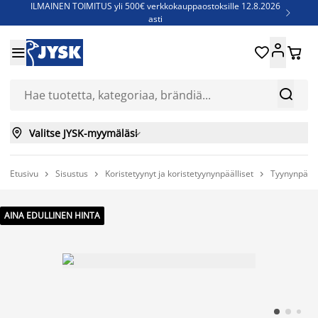
ILMAINEN TOIMITUS yli 500€ verkkokauppaostoksille 12.8.2026

asti
Parempiin uniin - Säästä jopa 60%





Sijauspatjoja - Säästä jopa 60%

Jenkkisänkyjä - Säästä jopa 60%



Valitse JYSK-myymäläsi

Etusivu
Sisustus
Koristetyynyt ja koristetyynynpäälliset
Tyynynpääll



AINA EDULLINEN HINTA