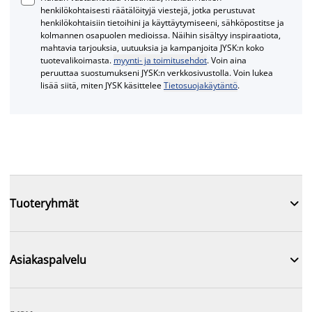
henkilökohtaisesti räätälöityjä viestejä, jotka perustuvat
henkilökohtaisiin tietoihini ja käyttäytymiseeni, sähköpostitse ja
kolmannen osapuolen medioissa. Näihin sisältyy inspiraatiota,
mahtavia tarjouksia, uutuuksia ja kampanjoita JYSK:n koko
tuotevalikoimasta.
myynti- ja toimitusehdot
. Voin aina
peruuttaa suostumukseni JYSK:n verkkosivustolla. Voin lukea
lisää siitä, miten JYSK käsittelee
Tietosuojakäytäntö
.

Tuoteryhmät

Asiakaspalvelu