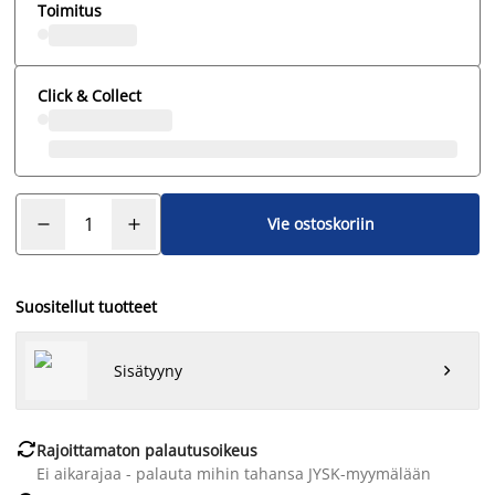
Toimitus
Click & Collect
Vie ostoskoriin
Suositellut tuotteet
Sisätyyny


Rajoittamaton palautusoikeus
Ei aikarajaa - palauta mihin tahansa JYSK-myymälään