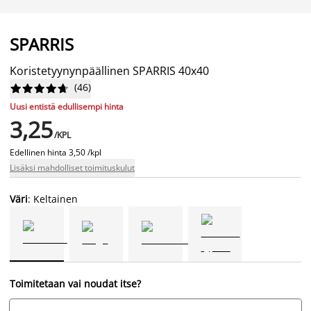
SPARRIS
Koristetyynynpäällinen SPARRIS 40x40
(
46
)










Uusi entistä edullisempi hinta
3,25
/KPL
Edellinen hinta
3,50 /kpl
Lisäksi mahdolliset toimituskulut
Väri
: Keltainen
Toimitetaan vai noudat itse?