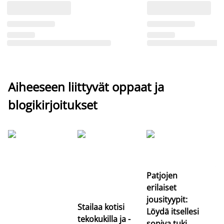
Aiheeseen liittyvät oppaat ja
blogikirjoitukset
Si
uu
va
Patjojen
erilaiset
jousityypit:
Stailaa kotisi
Löydä itsellesi
tekokukilla ja -
sopiva tuki