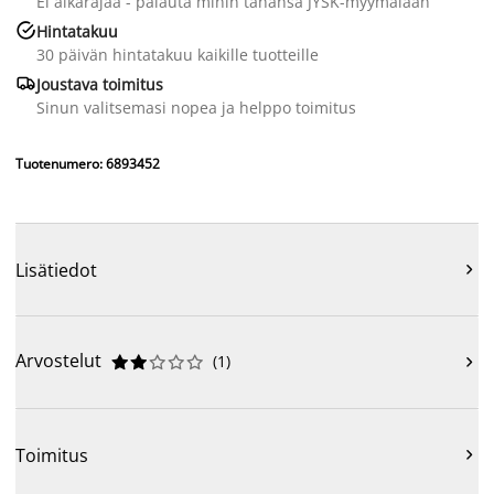
Ei aikarajaa - palauta mihin tahansa JYSK-myymälään

Hintatakuu
30 päivän hintatakuu kaikille tuotteille

Joustava toimitus
Sinun valitsemasi nopea ja helppo toimitus
Tuotenumero: 6893452
Lisätiedot

Arvostelut
(
1
)











Toimitus
