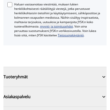
Haluan vastaanottaa viestintää, mukaan lukien
henkilökohtaisesti räätälöityjä viestejä, jotka perustuvat
henkilökohtaisiin tietoihini ja käyttäytymiseeni, sähköpostitse ja
kolmannen osapuolen medioissa. Näihin sisältyy inspiraatiota,
mahtavia tarjouksia, uutuuksia ja kampanjoita JYSK:n koko
tuotevalikoimasta.
myynti- ja toimitusehdot
. Voin aina
peruuttaa suostumukseni JYSK:n verkkosivustolla. Voin lukea
lisää siitä, miten JYSK käsittelee
Tietosuojakäytäntö
.

Tuoteryhmät

Asiakaspalvelu