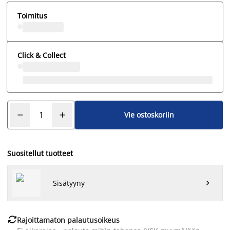
Toimitus
Click & Collect
Vie ostoskoriin
Suositellut tuotteet
Sisätyyny


Rajoittamaton palautusoikeus