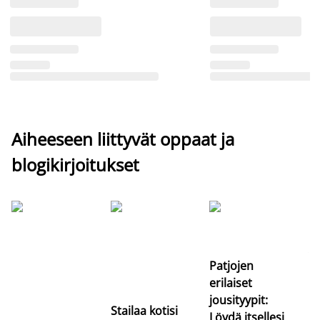
Aiheeseen liittyvät oppaat ja
blogikirjoitukset
Si
uu
va
Patjojen
erilaiset
jousityypit:
Stailaa kotisi
Löydä itsellesi