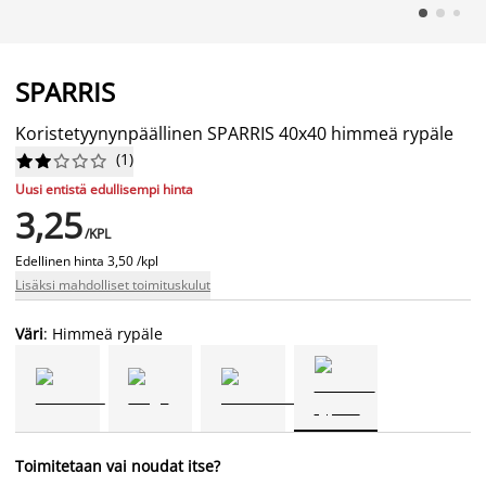
SPARRIS
Koristetyynynpäällinen SPARRIS 40x40 himmeä rypäle
(
1
)










Uusi entistä edullisempi hinta
3,25
/KPL
Edellinen hinta
3,50 /kpl
Lisäksi mahdolliset toimituskulut
Väri
: Himmeä rypäle
Toimitetaan vai noudat itse?