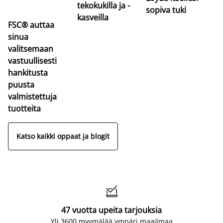
tekokukilla ja -
sopiva tuki
kasveilla
FSC® auttaa
sinua
valitsemaan
vastuullisesti
hankitusta
puusta
valmistettuja
tuotteita
Katso kaikki oppaat ja blogit

47 vuotta upeita tarjouksia
Yli 3600 myymälää ympäri maailmaa