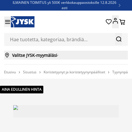
ILMAINEN TOIMITUS yli 500€ verkkokauppaostoksille 12.8.2026

asti
Parempiin uniin - Säästä jopa 60%





Sijauspatjoja - Säästä jopa 60%

Jenkkisänkyjä - Säästä jopa 60%



Valitse JYSK-myymäläsi

Etusivu
Sisustus
Koristetyynyt ja koristetyynynpäälliset
Tyynynpääll



AINA EDULLINEN HINTA