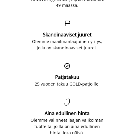
49 maassa.

Skandinaaviset juuret
Olemme maailmanlaajuinen yritys,
jolla on skandinaaviset juuret.

Patjatakuu
25 vuoden takuu GOLD-patjoille.

Aina edullinen hinta
Olemme valinneet laajan valikoiman
tuotteita, joilla on aina edullinen
hinta. Joka päivä.