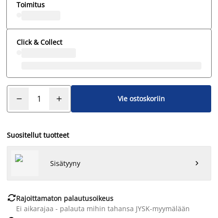
Toimitus
Click & Collect
Vie ostoskoriin
Suositellut tuotteet
Sisätyyny


Rajoittamaton palautusoikeus
Ei aikarajaa - palauta mihin tahansa JYSK-myymälään