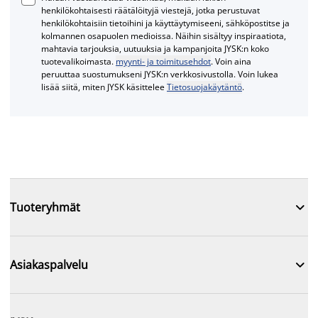
henkilökohtaisesti räätälöityjä viestejä, jotka perustuvat
henkilökohtaisiin tietoihini ja käyttäytymiseeni, sähköpostitse ja
kolmannen osapuolen medioissa. Näihin sisältyy inspiraatiota,
mahtavia tarjouksia, uutuuksia ja kampanjoita JYSK:n koko
tuotevalikoimasta.
myynti- ja toimitusehdot
. Voin aina
peruuttaa suostumukseni JYSK:n verkkosivustolla. Voin lukea
lisää siitä, miten JYSK käsittelee
Tietosuojakäytäntö
.

Tuoteryhmät

Asiakaspalvelu