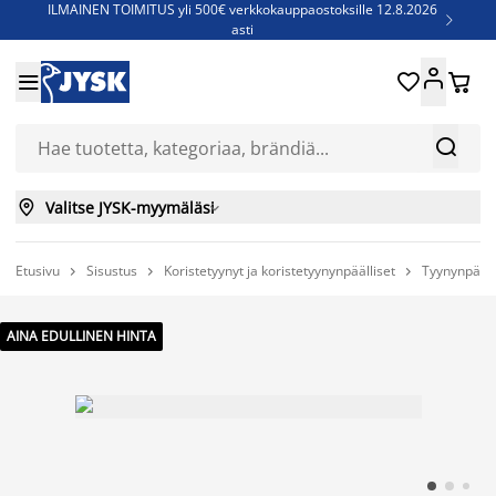
ILMAINEN TOIMITUS yli 500€ verkkokauppaostoksille 12.8.2026

asti
Parempiin uniin - Säästä jopa 60%





Sijauspatjoja - Säästä jopa 60%

Jenkkisänkyjä - Säästä jopa 60%



Valitse JYSK-myymäläsi

Etusivu
Sisustus
Koristetyynyt ja koristetyynynpäälliset
Tyynynpääll



AINA EDULLINEN HINTA