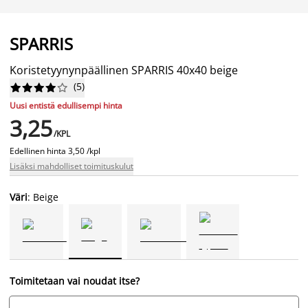
SPARRIS
Koristetyynynpäällinen SPARRIS 40x40 beige
(
5
)










Uusi entistä edullisempi hinta
3,25
/KPL
Edellinen hinta
3,50 /kpl
Lisäksi mahdolliset toimituskulut
Väri
: Beige
Toimitetaan vai noudat itse?