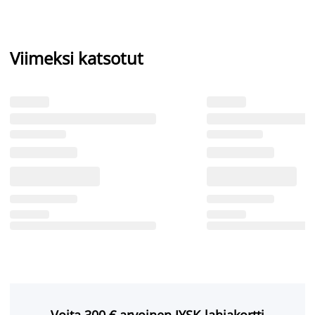
Viimeksi katsotut
Voita 300 € arvoinen JYSK-lahjakortti