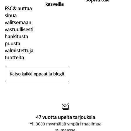
kasveilla
FSC® auttaa
sinua
valitsemaan
vastuullisesti
hankitusta
puusta
valmistettuja
tuotteita
Katso kaikki oppaat ja blogit

47 vuotta upeita tarjouksia
Yli 3600 myymälää ympäri maailmaa
49 maassa.