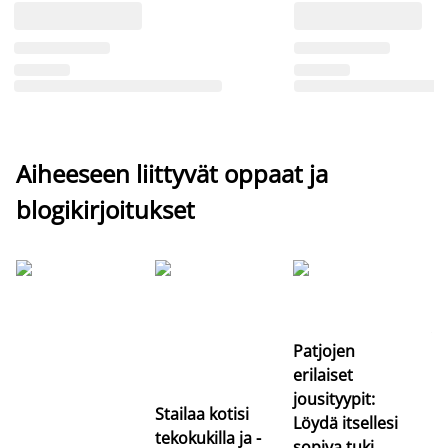
Aiheeseen liittyvät oppaat ja
blogikirjoitukset
Si
uu
va
Patjojen
erilaiset
jousityypit:
Stailaa kotisi
Löydä itsellesi
tekokukilla ja -
sopiva tuki