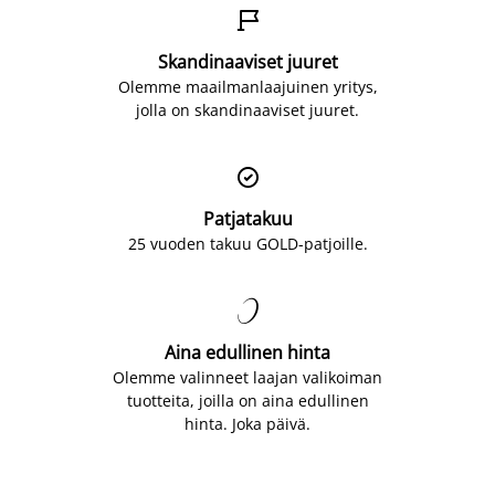

Skandinaaviset juuret
Olemme maailmanlaajuinen yritys,
jolla on skandinaaviset juuret.

Patjatakuu
25 vuoden takuu GOLD-patjoille.

Aina edullinen hinta
Olemme valinneet laajan valikoiman
tuotteita, joilla on aina edullinen
hinta. Joka päivä.