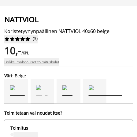
NATTVIOL
Koristetyynynpäällinen NATTVIOL 40x60 beige
(
3
)










10,-
/KPL
Lisäksi mahdolliset toimituskulut
Väri
: Beige
Toimitetaan vai noudat itse?
Toimitus