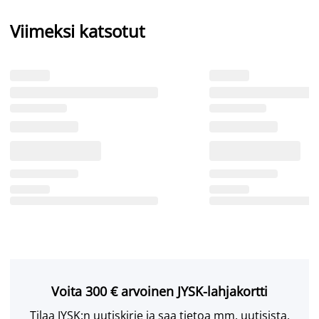
Viimeksi katsotut
Voita 300 € arvoinen JYSK-lahjakortti
Tilaa JYSK:n uutiskirje ja saa tietoa mm. uutisista,