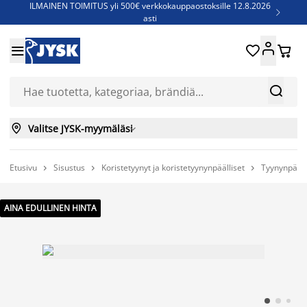
ILMAINEN TOIMITUS yli 500€ verkkokauppaostoksille 12.8.2026

asti
Parempiin uniin - Säästä jopa 60%





Sijauspatjoja - Säästä jopa 60%

Jenkkisänkyjä - Säästä jopa 60%



Valitse JYSK-myymäläsi

Etusivu
Sisustus
Koristetyynyt ja koristetyynynpäälliset
Tyynynpääll



AINA EDULLINEN HINTA