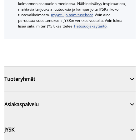
kolmannen osapuolen medioissa. Näihin sisältyy inspiraatiota,
mahtavia tarjouksia, uutuuksia ja kampanjoita JYSK:n koko
tuotevalikoimasta.
myynti- ja toimitusehdot
. Voin aina
peruuttaa suostumukseni JYSK:n verkkosivustolla. Voin lukea
lisää siitä, miten JYSK käsittelee
Tietosuojakäytäntö
.

Tuoteryhmät

Asiakaspalvelu

JYSK