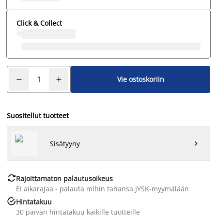
Click & Collect
Vie ostoskoriin
Suositellut tuotteet
Sisätyyny


Rajoittamaton palautusoikeus
Ei aikarajaa - palauta mihin tahansa JYSK-myymälään

Hintatakuu
30 päivän hintatakuu kaikille tuotteille