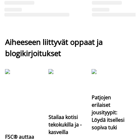
Aiheeseen liittyvät oppaat ja
blogikirjoitukset
Si
uu
va
Patjojen
erilaiset
jousityypit:
Stailaa kotisi
Löydä itsellesi
tekokukilla ja -
sopiva tuki
kasveilla
FSC® auttaa