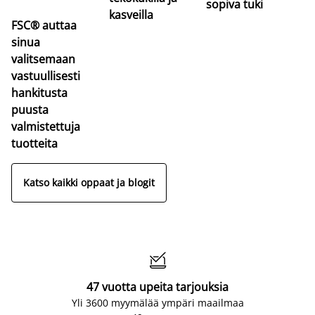
sopiva tuki
kasveilla
FSC® auttaa
sinua
valitsemaan
vastuullisesti
hankitusta
puusta
valmistettuja
tuotteita
Katso kaikki oppaat ja blogit

47 vuotta upeita tarjouksia
Yli 3600 myymälää ympäri maailmaa