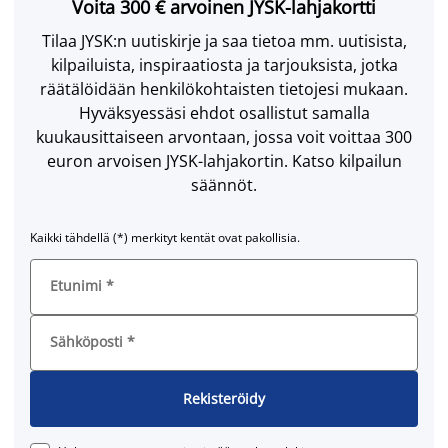
Voita 300 € arvoinen JYSK-lahjakortti
Tilaa JYSK:n uutiskirje ja saa tietoa mm. uutisista,
kilpailuista, inspiraatiosta ja tarjouksista, jotka
räätälöidään henkilökohtaisten tietojesi mukaan.
Hyväksyessäsi ehdot osallistut samalla
kuukausittaiseen arvontaan, jossa voit voittaa 300
euron arvoisen JYSK-lahjakortin. Katso kilpailun
säännöt.
Kaikki tähdellä (*) merkityt kentät ovat pakollisia.
Etunimi
*
Sähköposti
*
Rekisteröidy