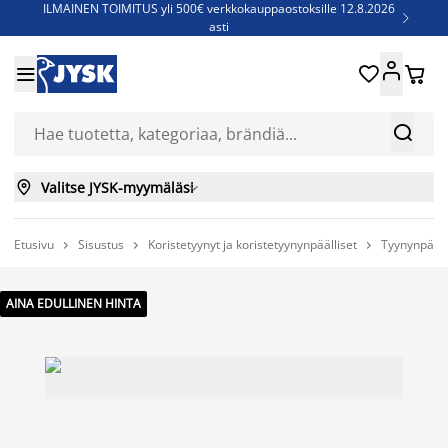
ILMAINEN TOIMITUS yli 500€ verkkokauppaostoksille 12.8.2026

asti
Parempiin uniin - Säästä jopa 60%





Sijauspatjoja - Säästä jopa 60%

Jenkkisänkyjä - Säästä jopa 60%



Valitse JYSK-myymäläsi

Etusivu
Sisustus
Koristetyynyt ja koristetyynynpäälliset
Tyynynpääll



AINA EDULLINEN HINTA