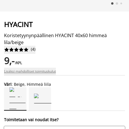
HYACINT
Koristetyynynpäällinen HYACINT 40x60 himmeä
lila/beige
(
4
)










9,-
/KPL
Lisäksi mahdolliset toimituskulut
Väri
: Beige, Himmeä liila
Toimitetaan vai noudat itse?