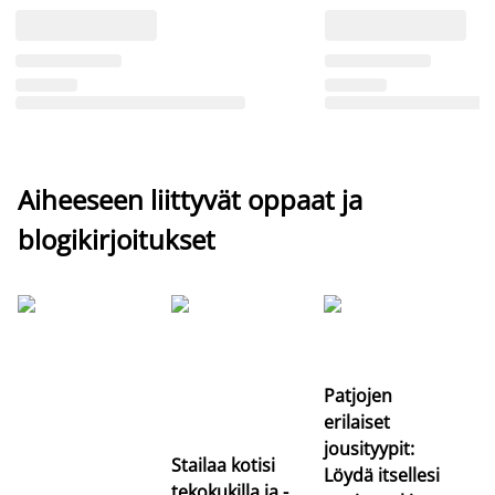
Aiheeseen liittyvät oppaat ja
blogikirjoitukset
Si
uu
va
Patjojen
erilaiset
jousityypit:
Stailaa kotisi
Löydä itsellesi
tekokukilla ja -