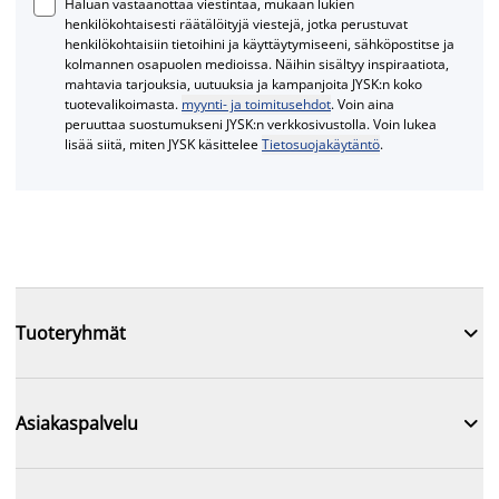
Haluan vastaanottaa viestintää, mukaan lukien
henkilökohtaisesti räätälöityjä viestejä, jotka perustuvat
henkilökohtaisiin tietoihini ja käyttäytymiseeni, sähköpostitse ja
kolmannen osapuolen medioissa. Näihin sisältyy inspiraatiota,
mahtavia tarjouksia, uutuuksia ja kampanjoita JYSK:n koko
tuotevalikoimasta.
myynti- ja toimitusehdot
. Voin aina
peruuttaa suostumukseni JYSK:n verkkosivustolla. Voin lukea
lisää siitä, miten JYSK käsittelee
Tietosuojakäytäntö
.

Tuoteryhmät

Asiakaspalvelu