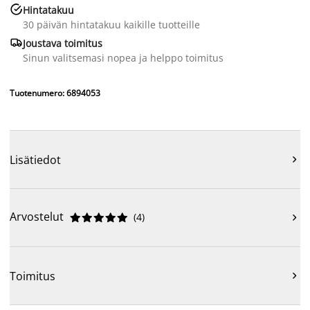

Hintatakuu
30 päivän hintatakuu kaikille tuotteille

Joustava toimitus
Sinun valitsemasi nopea ja helppo toimitus
Tuotenumero: 6894053
Lisätiedot

Arvostelut
(
4
)











Toimitus
