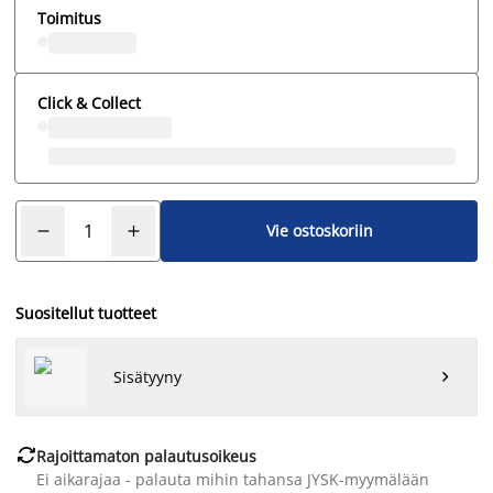
Toimitus
Click & Collect
Vie ostoskoriin
Suositellut tuotteet
Sisätyyny


Rajoittamaton palautusoikeus
Ei aikarajaa - palauta mihin tahansa JYSK-myymälään