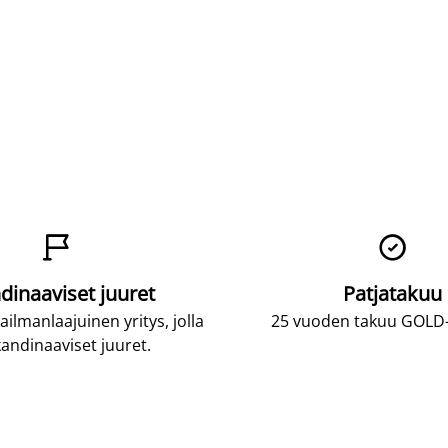


dinaaviset juuret
Patjatakuu
lmanlaajuinen yritys, jolla
25 vuoden takuu GOLD-p
andinaaviset juuret.