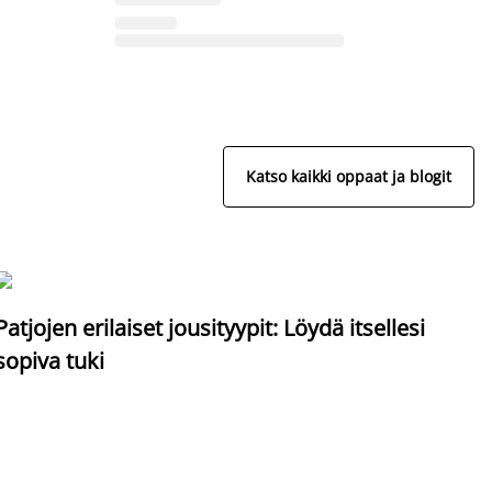
Katso kaikki oppaat ja blogit
S
Patjojen erilaiset jousityypit: Löydä itsellesi
sopiva tuki