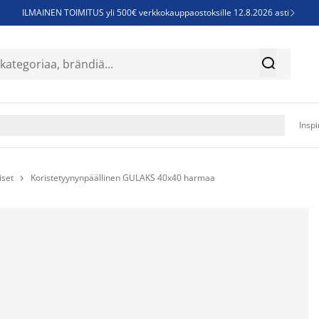
ILMAINEN TOIMITUS yli 500€ verkkokauppaostoksille 12.8.2026 asti

Parempiin uniin - Säästä jopa 60%


Sijauspatjoja - Säästä jopa 60%

Jenkkisänkyjä - Säästä jopa 60%

Inspi
iset
Koristetyynynpäällinen GULAKS 40x40 harmaa
