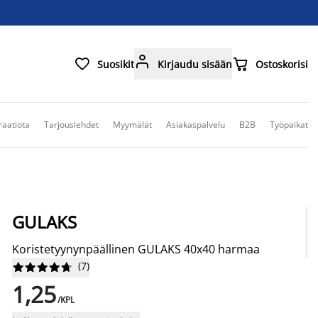



Suosikit
Kirjaudu sisään
Ostoskorisi
raatiota
Tarjouslehdet
Myymälät
Asiakaspalvelu
B2B
Työpaikat
GULAKS
Koristetyynynpäällinen GULAKS 40x40 harmaa
(
7
)










1,25
/KPL