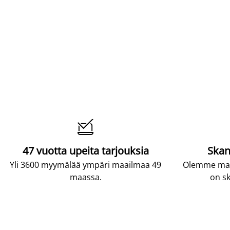

47 vuotta upeita tarjouksia
Skan
Yli 3600 myymälää ympäri maailmaa 49
Olemme maai
maassa.
on sk