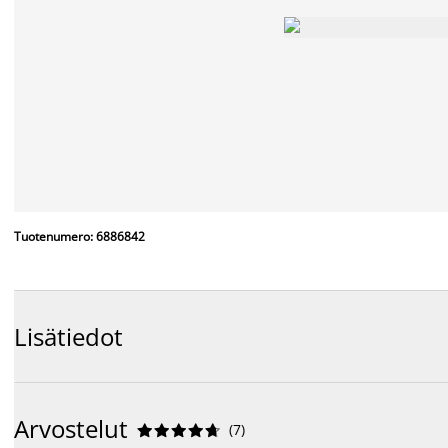
Tuotenumero: 6886842
Lisätiedot
Arvostelut
(
7
)









