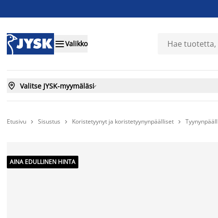

Valikko

Valitse JYSK-myymäläsi

Etusivu
Sisustus
Koristetyynyt ja koristetyynynpäälliset
Tyynynpääll



AINA EDULLINEN HINTA