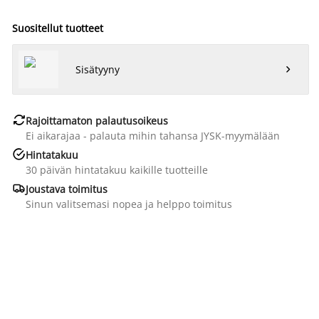
Suositellut tuotteet
Sisätyyny


Rajoittamaton palautusoikeus
Ei aikarajaa - palauta mihin tahansa JYSK-myymälään

Hintatakuu
30 päivän hintatakuu kaikille tuotteille

Joustava toimitus
Sinun valitsemasi nopea ja helppo toimitus