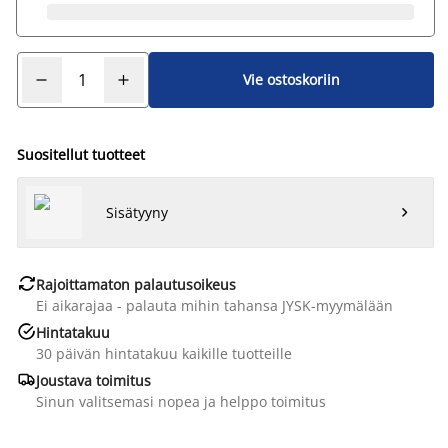
Vie ostoskoriin
Suositellut tuotteet
Sisätyyny


Rajoittamaton palautusoikeus
Ei aikarajaa - palauta mihin tahansa JYSK-myymälään

Hintatakuu
30 päivän hintatakuu kaikille tuotteille

Joustava toimitus
Sinun valitsemasi nopea ja helppo toimitus