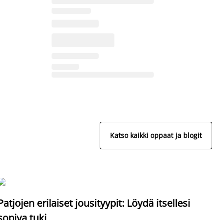
Katso kaikki oppaat ja blogit
S
Patjojen erilaiset jousityypit: Löydä itsellesi
sopiva tuki