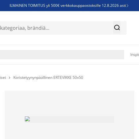
ILMAINEN TOIMITUS yli 500€ verkkokauppaostoksille 12.8.2026 asti

Parempiin uniin - Säästä jopa 60%


Sijauspatjoja - Säästä jopa 60%

Jenkkisänkyjä - Säästä jopa 60%

Inspi
iset
Koristetyynynpäällinen ERTEVIKKE 50x50
