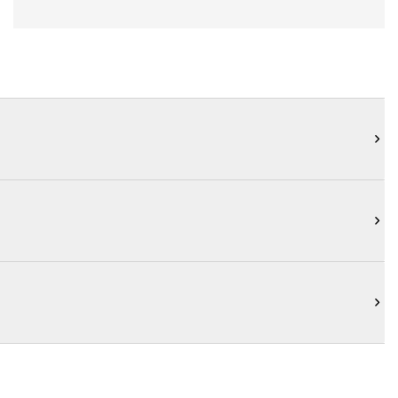


