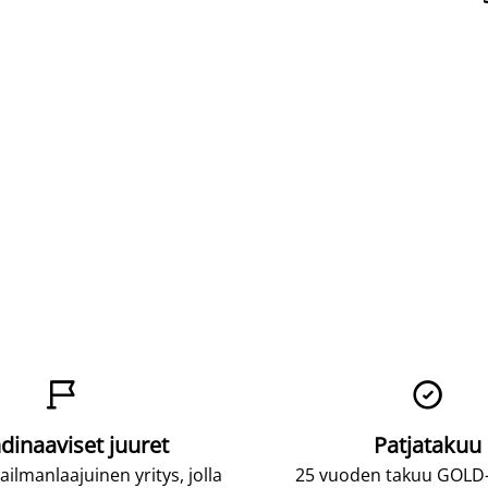


dinaaviset juuret
Patjatakuu
lmanlaajuinen yritys, jolla
25 vuoden takuu GOLD-p