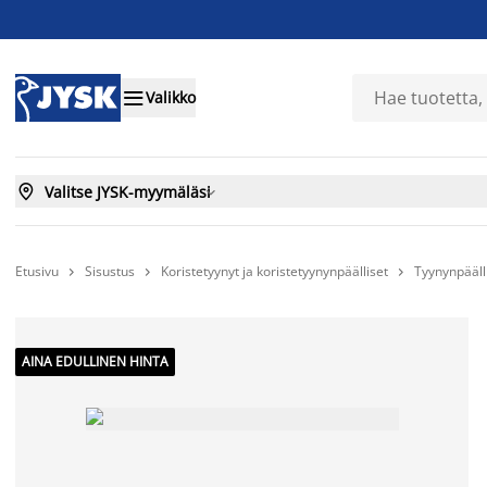

Valikko

Valitse JYSK-myymäläsi

Etusivu
Sisustus
Koristetyynyt ja koristetyynynpäälliset
Tyynynpääll



AINA EDULLINEN HINTA