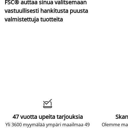
FSC® auttaa sinua valitsemaan
vastuullisesti hankitusta puusta
valmistettuja tuotteita

47 vuotta upeita tarjouksia
Skan
Yli 3600 myymälää ympäri maailmaa 49
Olemme maai