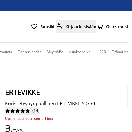



Suosikit
Kirjaudu sisään
Ostoskorisi
raatiota
Tarjouslehdet
Myymälät
Asiakaspalvelu
B2B
Työpaikat
ERTEVIKKE
Koristetyynynpäällinen ERTEVIKKE 50x50
(
14
)










Uusi entistä edullisempi hinta
3,-
/KPL