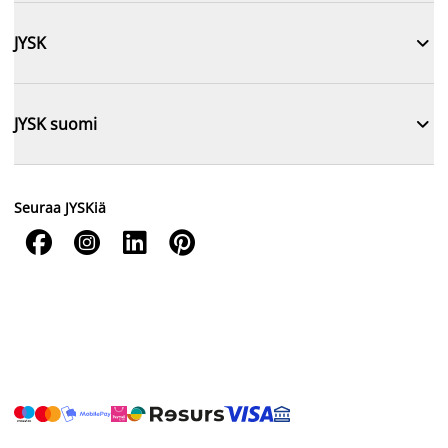

JYSK

JYSK suomi
Seuraa JYSKiä



