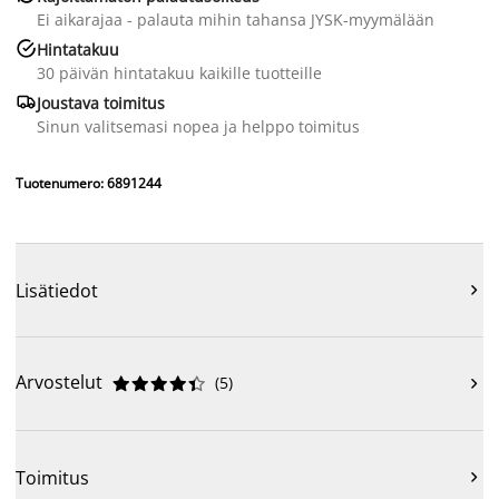
Ei aikarajaa - palauta mihin tahansa JYSK-myymälään

Hintatakuu
30 päivän hintatakuu kaikille tuotteille

Joustava toimitus
Sinun valitsemasi nopea ja helppo toimitus
Tuotenumero: 6891244
Lisätiedot

Arvostelut
(
5
)











Toimitus
