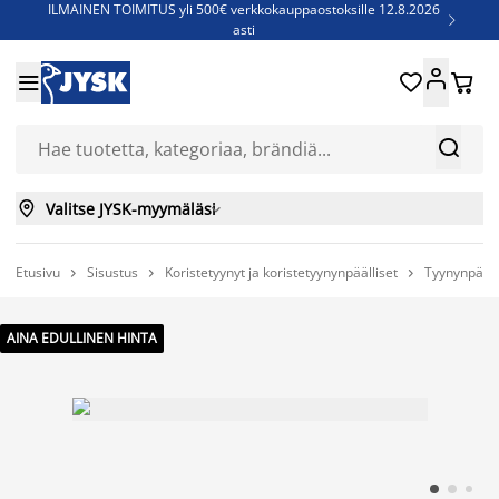
ILMAINEN TOIMITUS yli 500€ verkkokauppaostoksille 12.8.2026

asti
Parempiin uniin - Säästä jopa 60%





Sijauspatjoja - Säästä jopa 60%

Jenkkisänkyjä - Säästä jopa 60%



Valitse JYSK-myymäläsi

Etusivu
Sisustus
Koristetyynyt ja koristetyynynpäälliset
Tyynynpääll



AINA EDULLINEN HINTA