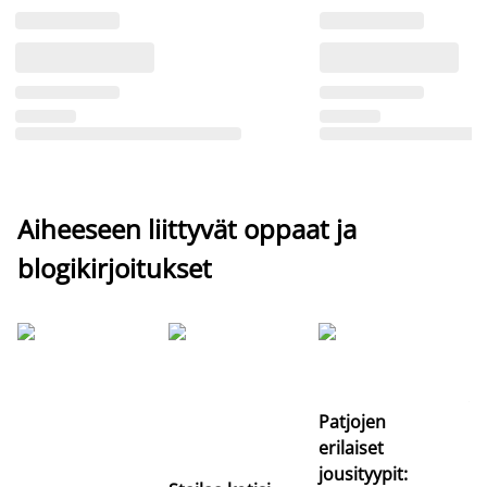
Aiheeseen liittyvät oppaat ja
blogikirjoitukset
Si
uu
va
Patjojen
erilaiset
jousityypit: