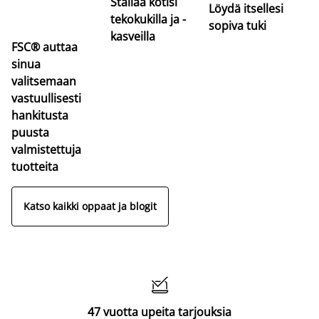
Stailaa kotisi
Löydä itsellesi
tekokukilla ja -
sopiva tuki
kasveilla
FSC® auttaa
sinua
valitsemaan
vastuullisesti
hankitusta
puusta
valmistettuja
tuotteita
Katso kaikki oppaat ja blogit

47 vuotta upeita tarjouksia