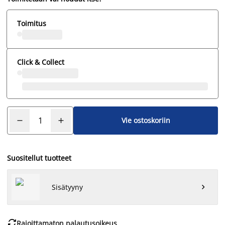
Toimitus
Click & Collect
Vie ostoskoriin
Suositellut tuotteet
Sisätyyny


Rajoittamaton palautusoikeus