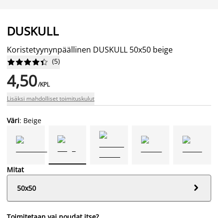
DUSKULL
Koristetyynynpäällinen DUSKULL 50x50 beige
(
5
)










4,50
/KPL
Lisäksi mahdolliset toimituskulut
Väri
: Beige
Mitat

50x50
Toimitetaan vai noudat itse?