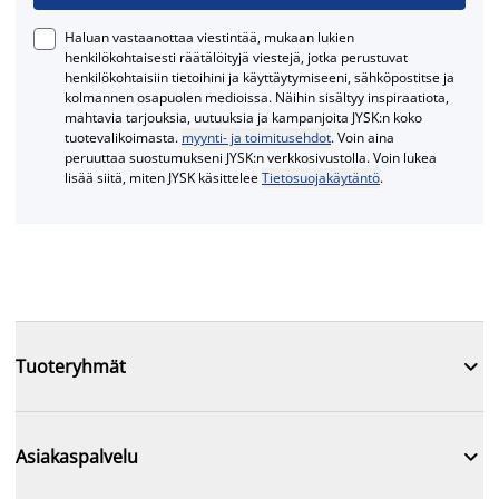
Haluan vastaanottaa viestintää, mukaan lukien
henkilökohtaisesti räätälöityjä viestejä, jotka perustuvat
henkilökohtaisiin tietoihini ja käyttäytymiseeni, sähköpostitse ja
kolmannen osapuolen medioissa. Näihin sisältyy inspiraatiota,
mahtavia tarjouksia, uutuuksia ja kampanjoita JYSK:n koko
tuotevalikoimasta.
myynti- ja toimitusehdot
. Voin aina
peruuttaa suostumukseni JYSK:n verkkosivustolla. Voin lukea
lisää siitä, miten JYSK käsittelee
Tietosuojakäytäntö
.

Tuoteryhmät

Asiakaspalvelu