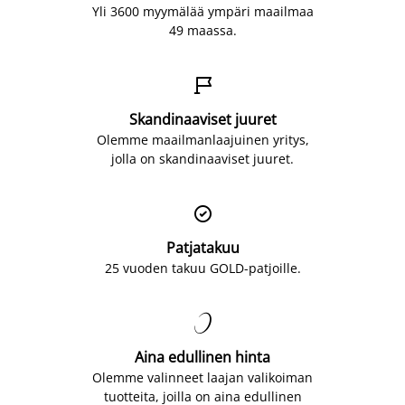
Yli 3600 myymälää ympäri maailmaa
49 maassa.

Skandinaaviset juuret
Olemme maailmanlaajuinen yritys,
jolla on skandinaaviset juuret.

Patjatakuu
25 vuoden takuu GOLD-patjoille.

Aina edullinen hinta
Olemme valinneet laajan valikoiman
tuotteita, joilla on aina edullinen