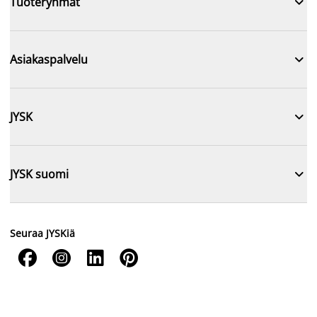

Tuoteryhmät

Asiakaspalvelu

JYSK

JYSK suomi
Seuraa JYSKiä



