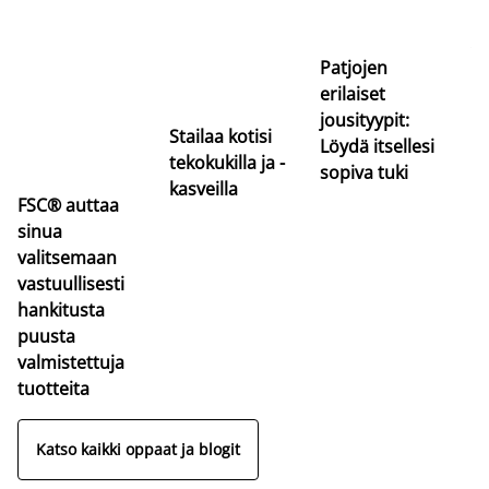
uu
va
Patjojen
erilaiset
jousityypit:
Stailaa kotisi
Löydä itsellesi
tekokukilla ja -
sopiva tuki
kasveilla
FSC® auttaa
sinua
valitsemaan
vastuullisesti
hankitusta
puusta
valmistettuja
tuotteita
Katso kaikki oppaat ja blogit