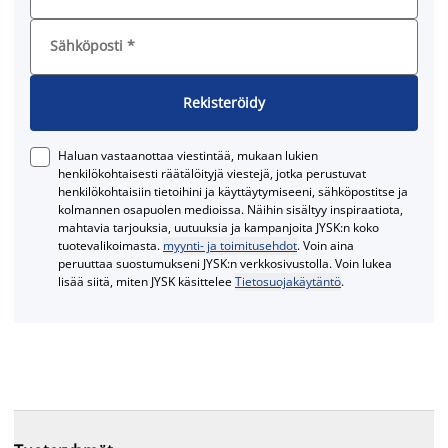
Sähköposti
*
Rekisteröidy
Haluan vastaanottaa viestintää, mukaan lukien
henkilökohtaisesti räätälöityjä viestejä, jotka perustuvat
henkilökohtaisiin tietoihini ja käyttäytymiseeni, sähköpostitse ja
kolmannen osapuolen medioissa. Näihin sisältyy inspiraatiota,
mahtavia tarjouksia, uutuuksia ja kampanjoita JYSK:n koko
tuotevalikoimasta.
myynti- ja toimitusehdot
. Voin aina
peruuttaa suostumukseni JYSK:n verkkosivustolla. Voin lukea
lisää siitä, miten JYSK käsittelee
Tietosuojakäytäntö
.