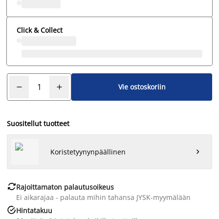
Click & Collect
Vie ostoskoriin
Suositellut tuotteet
Koristetyynynpäällinen


Rajoittamaton palautusoikeus
Ei aikarajaa - palauta mihin tahansa JYSK-myymälään

Hintatakuu