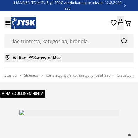
ILMAINEN TOIMITUS yli 500€ verkkokauppaostoksille 12.8.2026

asti
Parempiin uniin - Säästä jopa 60%





Sijauspatjoja - Säästä jopa 60%

Jenkkisänkyjä - Säästä jopa 60%



Valitse JYSK-myymäläsi

Etusivu
Sisustus
Koristetyynyt ja koristetyynynpäälliset
Sisustyynyt



AINA EDULLINEN HINTA