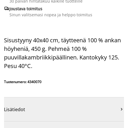
30 päivän hintatakuu kaikille tuotteille

Joustava toimitus
Sinun valitsemasi nopea ja helppo toimitus
Sisustyyny 40x40 cm, täytteenä 100 % ankan
höyheniä, 450 g. Pehmeä 100 %
puuvillakambriikkipäällinen. Kantokyky 125.
Pesu 40°C.
Tuotenumero: 4340070
Lisätiedot
