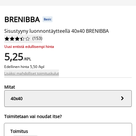
BRENIBBA
Basic
Sisustyyny luonnontäytteellä 40x40 BRENIBBA
(
153
)










Uusi entistä edullisempi hinta
5,25
/KPL
Edellinen hinta
5,50 /kpl
Lisäksi mahdolliset toimituskulut
Mitat

40x40
Toimitetaan vai noudat itse?
Toimitus