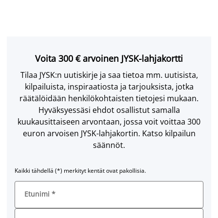
Voita 300 € arvoinen JYSK-lahjakortti
Tilaa JYSK:n uutiskirje ja saa tietoa mm. uutisista,
kilpailuista, inspiraatiosta ja tarjouksista, jotka
räätälöidään henkilökohtaisten tietojesi mukaan.
Hyväksyessäsi ehdot osallistut samalla
kuukausittaiseen arvontaan, jossa voit voittaa 300
euron arvoisen JYSK-lahjakortin. Katso kilpailun
säännöt.
Kaikki tähdellä (*) merkityt kentät ovat pakollisia.
Etunimi
*