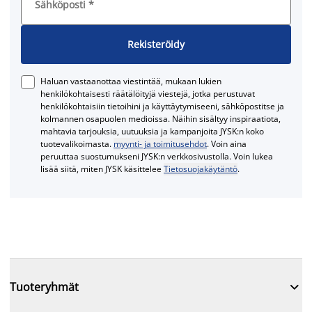
Sähköposti
*
Rekisteröidy
Haluan vastaanottaa viestintää, mukaan lukien
henkilökohtaisesti räätälöityjä viestejä, jotka perustuvat
henkilökohtaisiin tietoihini ja käyttäytymiseeni, sähköpostitse ja
kolmannen osapuolen medioissa. Näihin sisältyy inspiraatiota,
mahtavia tarjouksia, uutuuksia ja kampanjoita JYSK:n koko
tuotevalikoimasta.
myynti- ja toimitusehdot
. Voin aina
peruuttaa suostumukseni JYSK:n verkkosivustolla. Voin lukea
lisää siitä, miten JYSK käsittelee
Tietosuojakäytäntö
.

Tuoteryhmät