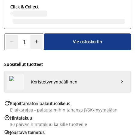
Click & Collect
Vie ostoskoriin
Suositellut tuotteet
Koristetyynynpäällinen


Rajoittamaton palautusoikeus
Ei aikarajaa - palauta mihin tahansa JYSK-myymälään

Hintatakuu
30 päivän hintatakuu kaikille tuotteille

Joustava toimitus