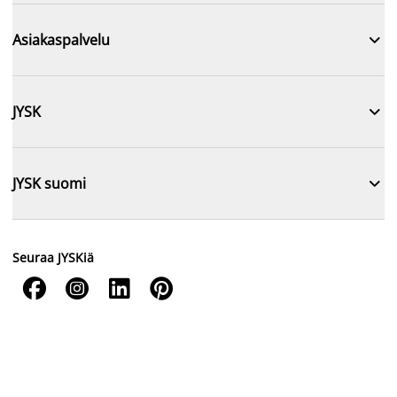

Asiakaspalvelu

JYSK

JYSK suomi
Seuraa JYSKiä



