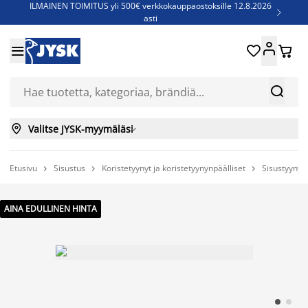
ILMAINEN TOIMITUS yli 500€ verkkokauppaostoksille 12.8.2026

asti
Parempiin uniin - Säästä jopa 60%





Sijauspatjoja - Säästä jopa 60%

Jenkkisänkyjä - Säästä jopa 60%



Valitse JYSK-myymäläsi

Etusivu
Sisustus
Koristetyynyt ja koristetyynynpäälliset
Sisustyynyt



AINA EDULLINEN HINTA