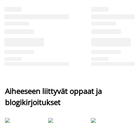
Aiheeseen liittyvät oppaat ja
blogikirjoitukset
Si
uu