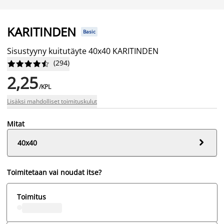
KARITINDEN
Basic
Sisustyyny kuitutäyte 40x40 KARITINDEN
(
294
)










2,25
/KPL
Lisäksi mahdolliset toimituskulut
Mitat

40x40
Toimitetaan vai noudat itse?
Toimitus