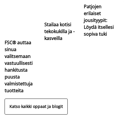
va
Patjojen
erilaiset
jousityypit:
Stailaa kotisi
Löydä itsellesi
tekokukilla ja -
sopiva tuki
kasveilla
FSC® auttaa
sinua
valitsemaan
vastuullisesti
hankitusta
puusta
valmistettuja
tuotteita
Katso kaikki oppaat ja blogit