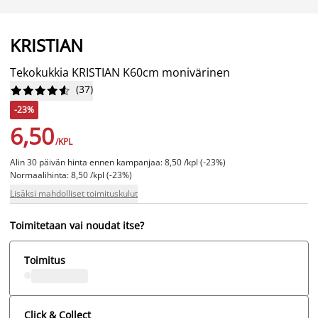
KRISTIAN
Tekokukkia KRISTIAN K60cm monivärinen
(
37
)










-23%
6,50
/KPL
Alin 30 päivän hinta ennen kampanjaa: 8,50 /kpl (-23%)
Normaalihinta: 8,50 /kpl (-23%)
Lisäksi mahdolliset toimituskulut
Toimitetaan vai noudat itse?
Toimitus
Click & Collect