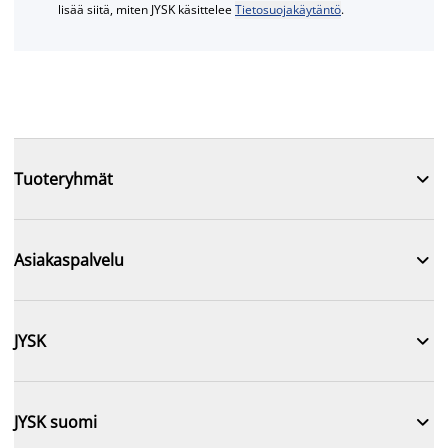
lisää siitä, miten JYSK käsittelee
Tietosuojakäytäntö
.

Tuoteryhmät

Asiakaspalvelu

JYSK

JYSK suomi