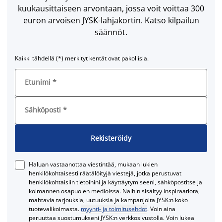
kuukausittaiseen arvontaan, jossa voit voittaa 300
euron arvoisen JYSK-lahjakortin. Katso kilpailun
säännöt.
Kaikki tähdellä (*) merkityt kentät ovat pakollisia.
Etunimi
*
Sähköposti
*
Rekisteröidy
Haluan vastaanottaa viestintää, mukaan lukien
henkilökohtaisesti räätälöityjä viestejä, jotka perustuvat
henkilökohtaisiin tietoihini ja käyttäytymiseeni, sähköpostitse ja
kolmannen osapuolen medioissa. Näihin sisältyy inspiraatiota,
mahtavia tarjouksia, uutuuksia ja kampanjoita JYSK:n koko
tuotevalikoimasta.
myynti- ja toimitusehdot
. Voin aina
peruuttaa suostumukseni JYSK:n verkkosivustolla. Voin lukea