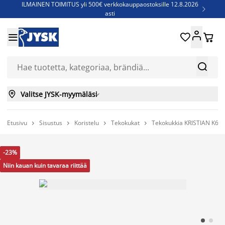
ILMAINEN TOIMITUS yli 500€ verkkokauppaostoksille 12.8.2026

asti
Parempiin uniin - Säästä jopa 60%





Sijauspatjoja - Säästä jopa 60%

Jenkkisänkyjä - Säästä jopa 60%



Valitse JYSK-myymäläsi

Etusivu
Sisustus
Koristelu
Tekokukat
Tekokukkia KRISTIAN K60




-23%
Niin kauan kuin tavaraa riittää