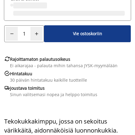
Vie ostoskoriin

Rajoittamaton palautusoikeus
Ei aikarajaa - palauta mihin tahansa JYSK-myymälään

Hintatakuu
30 päivän hintatakuu kaikille tuotteille

Joustava toimitus
Sinun valitsemasi nopea ja helppo toimitus
Tekokukkakimppu, jossa on sekoitus
värikkäitä, aidonnäköisiä luonnonkukkia.