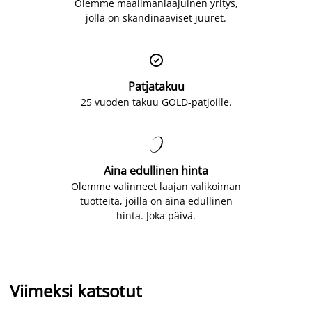
Olemme maailmanlaajuinen yritys,
jolla on skandinaaviset juuret.

Patjatakuu
25 vuoden takuu GOLD-patjoille.

Aina edullinen hinta
Olemme valinneet laajan valikoiman
tuotteita, joilla on aina edullinen
hinta. Joka päivä.
Viimeksi katsotut