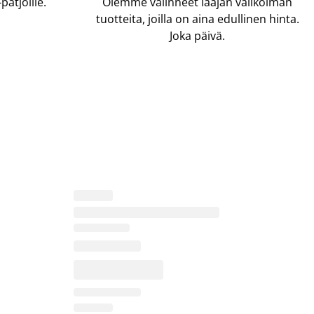
atjoille.
Olemme valinneet laajan valikoiman
tuotteita, joilla on aina edullinen hinta.
Joka päivä.