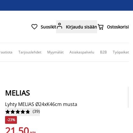



Suosikit
Kirjaudu sisään
Ostoskorisi
raatiota
Tarjouslehdet
Myymälät
Asiakaspalvelu
B2B
Työpaikat
MELIAS
Lyhty MELIAS Ø24xK46cm musta
(
39
)










-23%
21,50