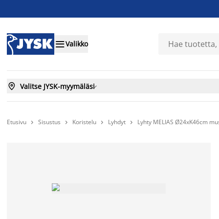

Valikko

Valitse JYSK-myymäläsi

Etusivu
Sisustus
Koristelu
Lyhdyt
Lyhty MELIAS Ø24xK46cm mu



