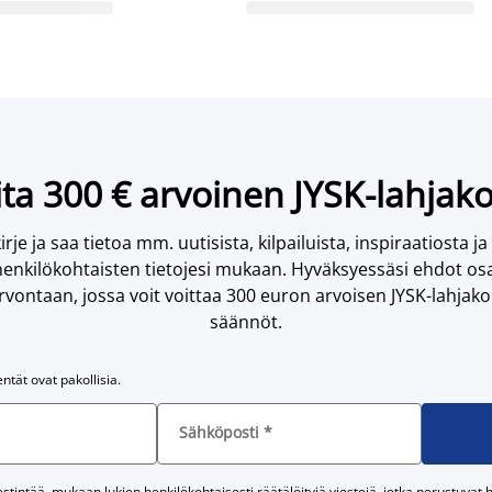
ta 300 € arvoinen JYSK-lahjako
irje ja saa tietoa mm. uutisista, kilpailuista, inspiraatiosta ja
enkilökohtaisten tietojesi mukaan. Hyväksyessäsi ehdot osa
vontaan, jossa voit voittaa 300 euron arvoisen JYSK-lahjakor
säännöt.
entät ovat pakollisia.
Sähköposti
*
tintää, mukaan lukien henkilökohtaisesti räätälöityjä viestejä, jotka perustuvat he