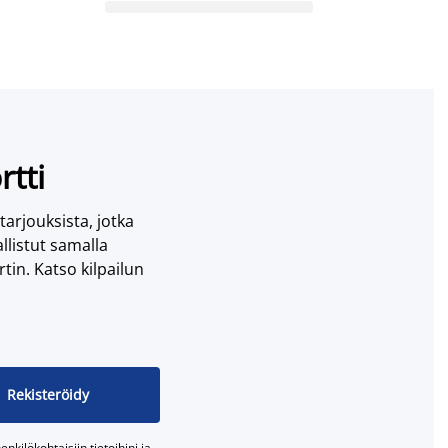
rtti
 tarjouksista, jotka
llistut samalla
tin. Katso kilpailun
Rekisteröidy
nkilökohtaisiin tietoihini ja