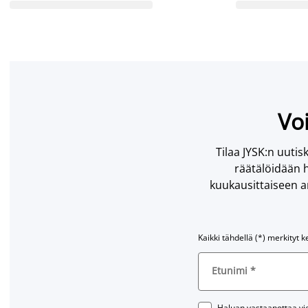
Voi
Tilaa JYSK:n uutisk
räätälöidään h
kuukausittaiseen ar
Kaikki tähdellä (*) merkityt k
Etunimi
*
Haluan vastaanottaa vies