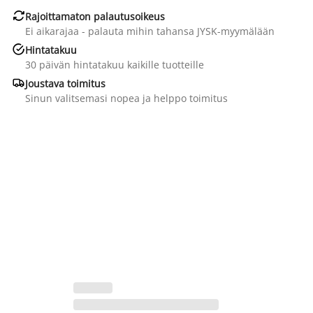

Rajoittamaton palautusoikeus
Ei aikarajaa - palauta mihin tahansa JYSK-myymälään

Hintatakuu
30 päivän hintatakuu kaikille tuotteille

Joustava toimitus
Sinun valitsemasi nopea ja helppo toimitus