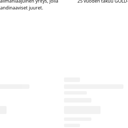
lmanlaajuinen yritys, jolla
25 vuoden takuu GOLD-p
andinaaviset juuret.