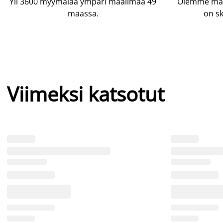
Yli 3600 myymälää ympäri maailmaa 49
Olemme maai
maassa.
on sk
Viimeksi katsotut