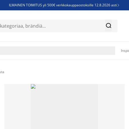
ILMAINEN TOIMITUS yli 500€ verkkokauppaostoksille 12.8.2026 asti

Parempiin uniin - Säästä jopa 60%


Sijauspatjoja - Säästä jopa 60%

Jenkkisänkyjä - Säästä jopa 60%

Inspi
sta