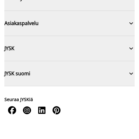

Asiakaspalvelu

JYSK

JYSK suomi
Seuraa JYSKiä



