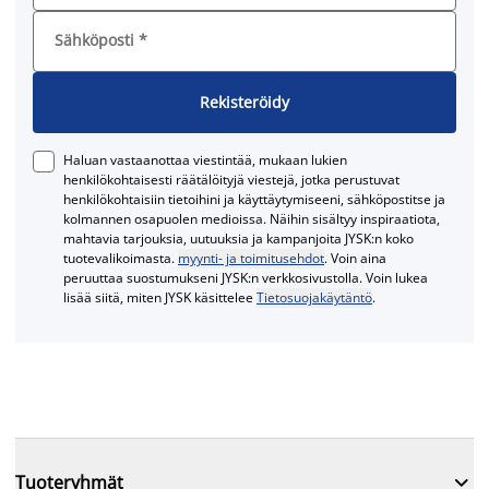
Sähköposti
*
Rekisteröidy
Haluan vastaanottaa viestintää, mukaan lukien
henkilökohtaisesti räätälöityjä viestejä, jotka perustuvat
henkilökohtaisiin tietoihini ja käyttäytymiseeni, sähköpostitse ja
kolmannen osapuolen medioissa. Näihin sisältyy inspiraatiota,
mahtavia tarjouksia, uutuuksia ja kampanjoita JYSK:n koko
tuotevalikoimasta.
myynti- ja toimitusehdot
. Voin aina
peruuttaa suostumukseni JYSK:n verkkosivustolla. Voin lukea
lisää siitä, miten JYSK käsittelee
Tietosuojakäytäntö
.

Tuoteryhmät