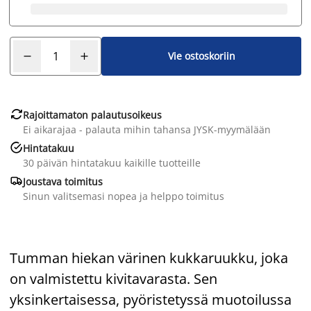
Vie ostoskoriin

Rajoittamaton palautusoikeus
Ei aikarajaa - palauta mihin tahansa JYSK-myymälään

Hintatakuu
30 päivän hintatakuu kaikille tuotteille

Joustava toimitus
Sinun valitsemasi nopea ja helppo toimitus
Tumman hiekan värinen kukkaruukku, joka
on valmistettu kivitavarasta. Sen
yksinkertaisessa, pyöristetyssä muotoilussa