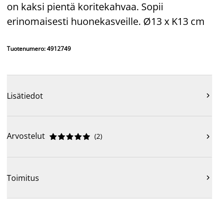
on kaksi pientä koritekahvaa. Sopii
erinomaisesti huonekasveille. Ø13 x K13 cm
Tuotenumero: 4912749
Lisätiedot

Arvostelut
(
2
)











Toimitus
