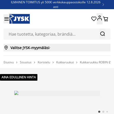
ILMAINEN TOIMITUS yli 500€ verkkokauppaostoksille 12.8.2026

asti
Parempiin uniin - Säästä jopa 60%





Sijauspatjoja - Säästä jopa 60%

Jenkkisänkyjä - Säästä jopa 60%



Valitse JYSK-myymäläsi

Etusivu
Sisustus
Koristelu
Kukkaruukut
Kukkaruukku ROBIN Ø1




AINA EDULLINEN HINTA