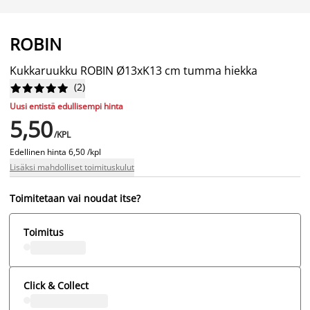
ROBIN
Kukkaruukku ROBIN Ø13xK13 cm tumma hiekka
(
2
)










Uusi entistä edullisempi hinta
5,50
/KPL
Edellinen hinta
6,50 /kpl
Lisäksi mahdolliset toimituskulut
Toimitetaan vai noudat itse?
Toimitus
Click & Collect