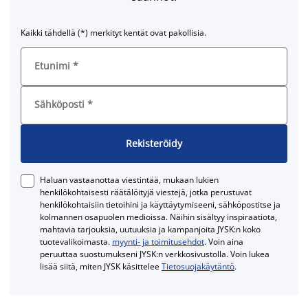
Kaikki tähdellä (*) merkityt kentät ovat pakollisia.
Etunimi
*
Sähköposti
*
Rekisteröidy
Haluan vastaanottaa viestintää, mukaan lukien
henkilökohtaisesti räätälöityjä viestejä, jotka perustuvat
henkilökohtaisiin tietoihini ja käyttäytymiseeni, sähköpostitse ja
kolmannen osapuolen medioissa. Näihin sisältyy inspiraatiota,
mahtavia tarjouksia, uutuuksia ja kampanjoita JYSK:n koko
tuotevalikoimasta.
myynti- ja toimitusehdot
. Voin aina
peruuttaa suostumukseni JYSK:n verkkosivustolla. Voin lukea
lisää siitä, miten JYSK käsittelee
Tietosuojakäytäntö
.