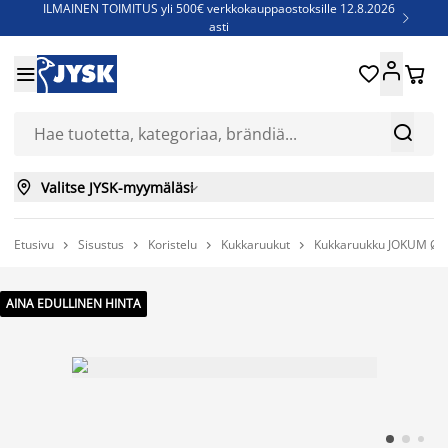
ILMAINEN TOIMITUS yli 500€ verkkokauppaostoksille 12.8.2026

asti
Parempiin uniin - Säästä jopa 60%





Sijauspatjoja - Säästä jopa 60%

Jenkkisänkyjä - Säästä jopa 60%



Valitse JYSK-myymäläsi

Etusivu
Sisustus
Koristelu
Kukkaruukut
Kukkaruukku JOKUM Ø24




AINA EDULLINEN HINTA