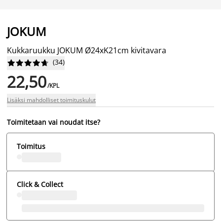
JOKUM
Kukkaruukku JOKUM Ø24xK21cm kivitavara
(
34
)










22,50
/KPL
Lisäksi mahdolliset toimituskulut
Toimitetaan vai noudat itse?
Toimitus
Click & Collect