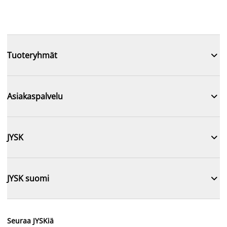

Tuoteryhmät

Asiakaspalvelu

JYSK

JYSK suomi
Seuraa JYSKiä