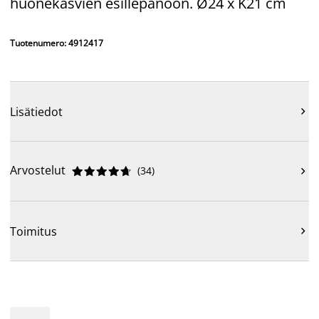
huonekasvien esillepanoon. Ø24 x K21 cm
Tuotenumero: 4912417
Lisätiedot

Arvostelut
(
34
)











Toimitus
