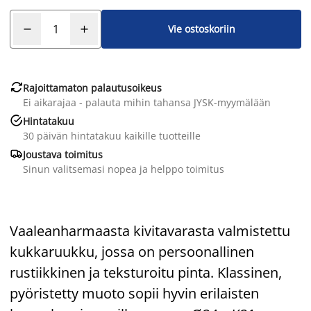
Vie ostoskoriin

Rajoittamaton palautusoikeus
Ei aikarajaa - palauta mihin tahansa JYSK-myymälään

Hintatakuu
30 päivän hintatakuu kaikille tuotteille

Joustava toimitus
Sinun valitsemasi nopea ja helppo toimitus
Vaaleanharmaasta kivitavarasta valmistettu
kukkaruukku, jossa on persoonallinen
rustiikkinen ja teksturoitu pinta. Klassinen,
pyöristetty muoto sopii hyvin erilaisten