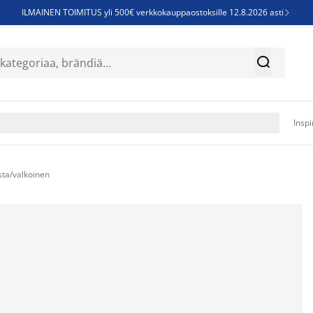
ILMAINEN TOIMITUS yli 500€ verkkokauppaostoksille 12.8.2026 asti

Parempiin uniin - Säästä jopa 60%


Sijauspatjoja - Säästä jopa 60%

Jenkkisänkyjä - Säästä jopa 60%

Inspi
ta/valkoinen