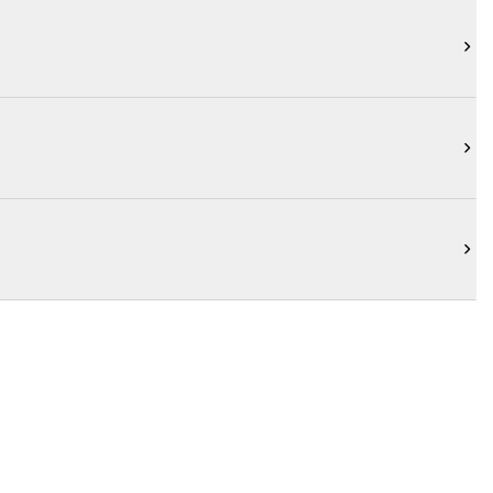


