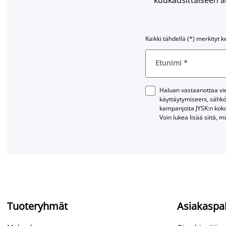
Kaikki tähdellä (*) merkityt k
Etunimi
*
Haluan vastaanottaa vies
käyttäytymiseeni, sähkö
kampanjoita JYSK:n kok
Voin lukea lisää siitä, m
Tuoteryhmät
Asiakaspa