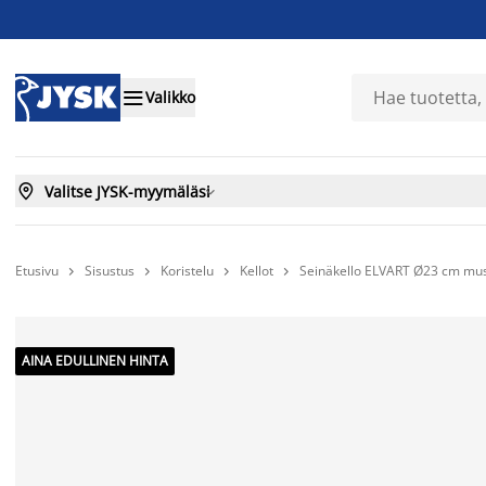

Valikko

Valitse JYSK-myymäläsi

Etusivu
Sisustus
Koristelu
Kellot
Seinäkello ELVART Ø23 cm mus




AINA EDULLINEN HINTA