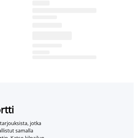
rtti
 tarjouksista, jotka
llistut samalla
tin. Katso kilpailun