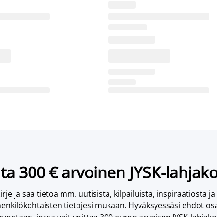
ta 300 € arvoinen JYSK-lahjako
irje ja saa tietoa mm. uutisista, kilpailuista, inspiraatiosta ja
enkilökohtaisten tietojesi mukaan. Hyväksyessäsi ehdot osa
vontaan, jossa voit voittaa 300 euron arvoisen JYSK-lahjakor