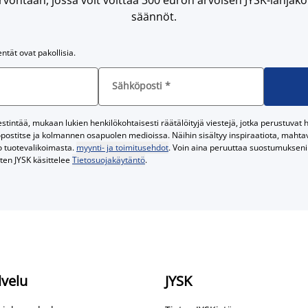
säännöt.
entät ovat pakollisia.
Sähköposti
*
tintää, mukaan lukien henkilökohtaisesti räätälöityjä viestejä, jotka perustuvat he
postitse ja kolmannen osapuolen medioissa. Näihin sisältyy inspiraatiota, mahtavi
o tuotevalikoimasta.
myynti- ja toimitusehdot
. Voin aina peruuttaa suostumukseni 
iten JYSK käsittelee
Tietosuojakäytäntö
.
lvelu
JYSK