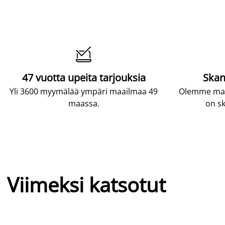

47 vuotta upeita tarjouksia
Skan
Yli 3600 myymälää ympäri maailmaa 49
Olemme maai
maassa.
on sk
Viimeksi katsotut