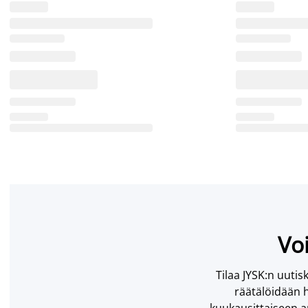
Voi
Tilaa JYSK:n uutisk
räätälöidään h
kuukausittaiseen ar