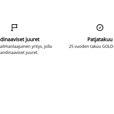


dinaaviset juuret
Patjatakuu
lmanlaajuinen yritys, jolla
25 vuoden takuu GOLD-p
andinaaviset juuret.