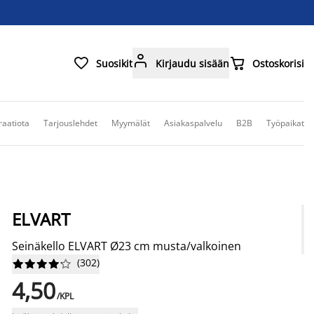



Suosikit
Kirjaudu sisään
Ostoskorisi
raatiota
Tarjouslehdet
Myymälät
Asiakaspalvelu
B2B
Työpaikat
ELVART
Seinäkello ELVART Ø23 cm musta/valkoinen
(
302
)










4,50
/KPL