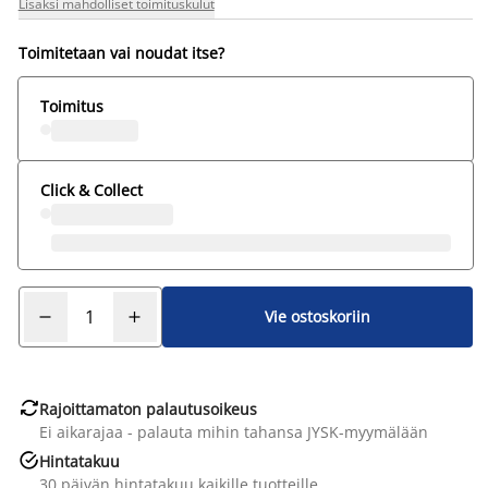
Lisäksi mahdolliset toimituskulut
Toimitetaan vai noudat itse?
Toimitus
Click & Collect
Vie ostoskoriin

Rajoittamaton palautusoikeus
Ei aikarajaa - palauta mihin tahansa JYSK-myymälään

Hintatakuu
30 päivän hintatakuu kaikille tuotteille