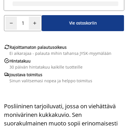
Vie ostoskoriin

Rajoittamaton palautusoikeus
Ei aikarajaa - palauta mihin tahansa JYSK-myymälään

Hintatakuu
30 päivän hintatakuu kaikille tuotteille

Joustava toimitus
Sinun valitsemasi nopea ja helppo toimitus
Posliininen tarjoiluvati, jossa on viehättävä
monivärinen kukkakuvio. Sen
suorakulmainen muoto sopii erinomaisesti