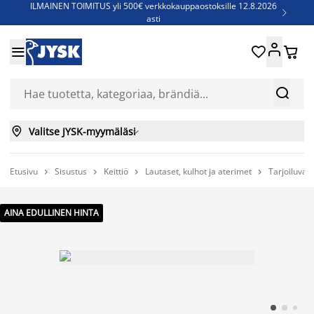
ILMAINEN TOIMITUS yli 500€ verkkokauppaostoksille 12.8.2026

asti
Parempiin uniin - Säästä jopa 60%





Sijauspatjoja - Säästä jopa 60%

Jenkkisänkyjä - Säästä jopa 60%



Valitse JYSK-myymäläsi

Etusivu
Sisustus
Keittiö
Lautaset, kulhot ja aterimet
Tarjoiluvat




AINA EDULLINEN HINTA