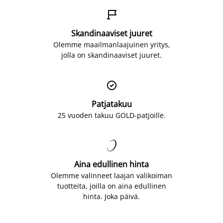

Skandinaaviset juuret
Olemme maailmanlaajuinen yritys,
jolla on skandinaaviset juuret.

Patjatakuu
25 vuoden takuu GOLD-patjoille.

Aina edullinen hinta
Olemme valinneet laajan valikoiman
tuotteita, joilla on aina edullinen
hinta. Joka päivä.