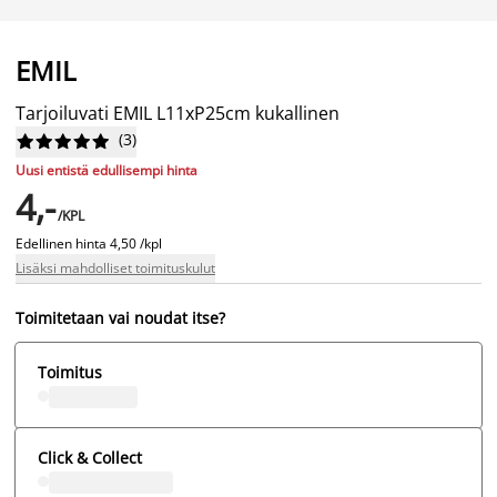
EMIL
Tarjoiluvati EMIL L11xP25cm kukallinen
(
3
)










Uusi entistä edullisempi hinta
4,-
/KPL
Edellinen hinta
4,50 /kpl
Lisäksi mahdolliset toimituskulut
Toimitetaan vai noudat itse?
Toimitus
Click & Collect