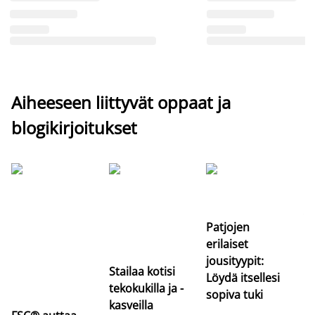
Aiheeseen liittyvät oppaat ja
blogikirjoitukset
Si
uu
va
Patjojen
erilaiset
jousityypit:
Stailaa kotisi
Löydä itsellesi
tekokukilla ja -
sopiva tuki
kasveilla