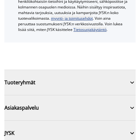
henkilökohtaisiin tietoihini ja käyttäytymiseeni, sähköpostitse ja
kolmannen osapuolen medioissa. Näihin sisältyy inspiraatiota,
mahtavia tarjouksia, uutuuksia ja kampanjoita JYSK:n koko
tuotevalikoimasta.
myynti- ja toimitusehdot
. Voin aina
peruuttaa suostumukseni JYSK:n verkkosivustolla. Voin lukea
lisää siitä, miten JYSK käsittelee
Tietosuojakäytäntö
.

Tuoteryhmät

Asiakaspalvelu

JYSK