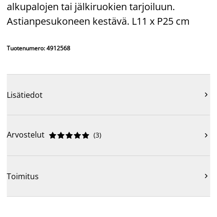
alkupalojen tai jälkiruokien tarjoiluun.
Astianpesukoneen kestävä. L11 x P25 cm
Tuotenumero: 4912568
Lisätiedot

Arvostelut
(
3
)











Toimitus
