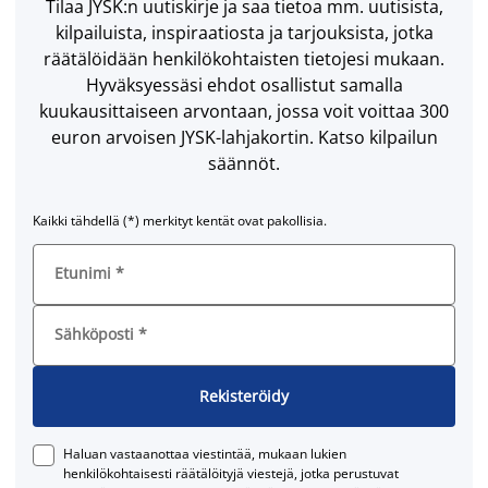
Tilaa JYSK:n uutiskirje ja saa tietoa mm. uutisista,
kilpailuista, inspiraatiosta ja tarjouksista, jotka
räätälöidään henkilökohtaisten tietojesi mukaan.
Hyväksyessäsi ehdot osallistut samalla
kuukausittaiseen arvontaan, jossa voit voittaa 300
euron arvoisen JYSK-lahjakortin. Katso kilpailun
säännöt.
Kaikki tähdellä (*) merkityt kentät ovat pakollisia.
Etunimi
*
Sähköposti
*
Rekisteröidy
Haluan vastaanottaa viestintää, mukaan lukien
henkilökohtaisesti räätälöityjä viestejä, jotka perustuvat