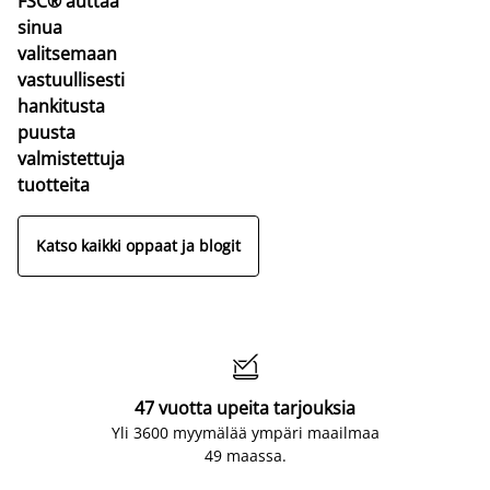
FSC® auttaa
sinua
valitsemaan
vastuullisesti
hankitusta
puusta
valmistettuja
tuotteita
Katso kaikki oppaat ja blogit

47 vuotta upeita tarjouksia
Yli 3600 myymälää ympäri maailmaa
49 maassa.