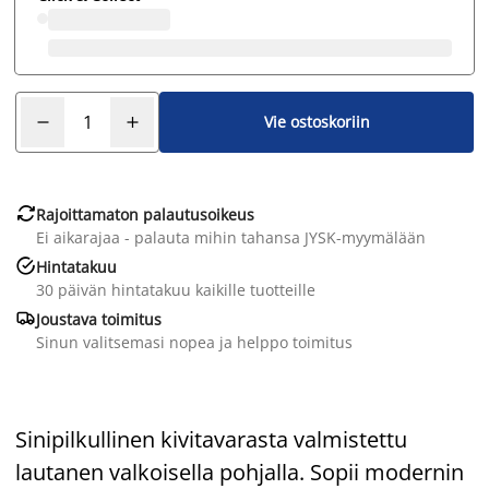
Vie ostoskoriin

Rajoittamaton palautusoikeus
Ei aikarajaa - palauta mihin tahansa JYSK-myymälään

Hintatakuu
30 päivän hintatakuu kaikille tuotteille

Joustava toimitus
Sinun valitsemasi nopea ja helppo toimitus
Sinipilkullinen kivitavarasta valmistettu
lautanen valkoisella pohjalla. Sopii modernin