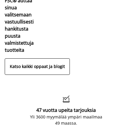
FSC® auttaa
sinua
valitsemaan
vastuullisesti
hankitusta
puusta
valmistettuja
tuotteita
Katso kaikki oppaat ja blogit

47 vuotta upeita tarjouksia
Yli 3600 myymälää ympäri maailmaa
49 maassa.