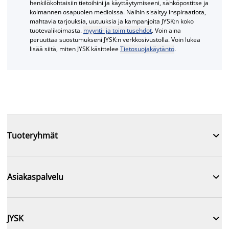
henkilökohtaisiin tietoihini ja käyttäytymiseeni, sähköpostitse ja
kolmannen osapuolen medioissa. Näihin sisältyy inspiraatiota,
mahtavia tarjouksia, uutuuksia ja kampanjoita JYSK:n koko
tuotevalikoimasta.
myynti- ja toimitusehdot
. Voin aina
peruuttaa suostumukseni JYSK:n verkkosivustolla. Voin lukea
lisää siitä, miten JYSK käsittelee
Tietosuojakäytäntö
.

Tuoteryhmät

Asiakaspalvelu

JYSK