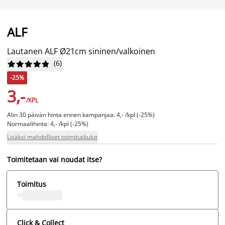
ALF
Lautanen ALF Ø21cm sininen/valkoinen
(
6
)










-25%
3,-
/KPL
Alin 30 päivän hinta ennen kampanjaa: 4,- /kpl (-25%)
Normaalihinta: 4,- /kpl (-25%)
Lisäksi mahdolliset toimituskulut
Toimitetaan vai noudat itse?
Toimitus
Click & Collect