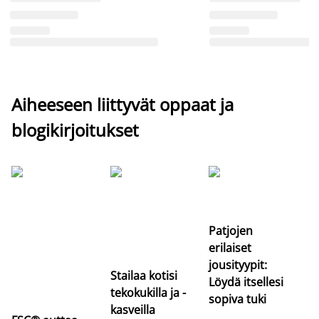
Aiheeseen liittyvät oppaat ja
blogikirjoitukset
Si
uu
va
Patjojen
erilaiset
jousityypit:
Stailaa kotisi
Löydä itsellesi
tekokukilla ja -
sopiva tuki
kasveilla