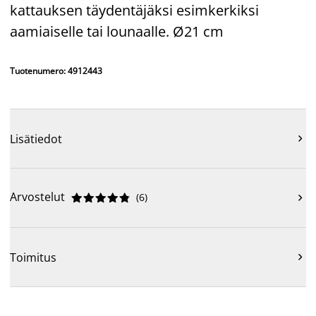
kattauksen täydentäjäksi esimkerkiksi
aamiaiselle tai lounaalle. Ø21 cm
Tuotenumero: 4912443
Lisätiedot

Arvostelut
(
6
)











Toimitus
