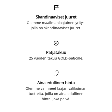

Skandinaaviset juuret
Olemme maailmanlaajuinen yritys,
jolla on skandinaaviset juuret.

Patjatakuu
25 vuoden takuu GOLD-patjoille.

Aina edullinen hinta
Olemme valinneet laajan valikoiman
tuotteita, joilla on aina edullinen
hinta. Joka päivä.