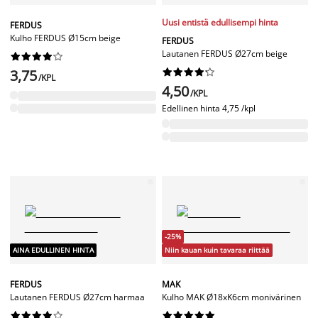
Uusi entistä edullisempi hinta
FERDUS
Kulho FERDUS Ø15cm beige
FERDUS
Lautanen FERDUS Ø27cm beige










3,75










/KPL
4,50
/KPL
Edellinen hinta
4,75 /kpl
-25%
AINA EDULLINEN HINTA
Niin kauan kuin tavaraa riittää
FERDUS
MAK
Lautanen FERDUS Ø27cm harmaa
Kulho MAK Ø18xK6cm monivärinen



















