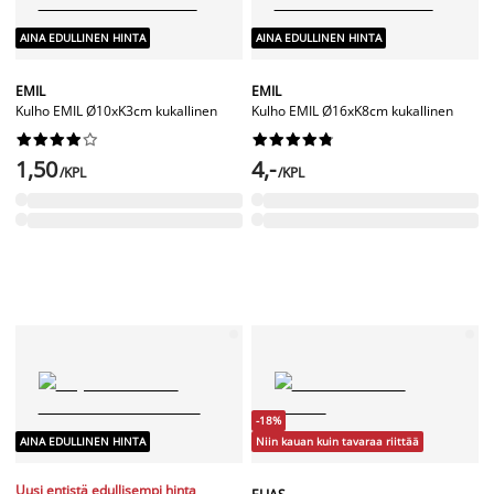
AINA EDULLINEN HINTA
AINA EDULLINEN HINTA
EMIL
EMIL
Kulho EMIL Ø10xK3cm kukallinen
Kulho EMIL Ø16xK8cm kukallinen




















1,50
4,-
/KPL
/KPL
-18%
AINA EDULLINEN HINTA
Niin kauan kuin tavaraa riittää
Uusi entistä edullisempi hinta