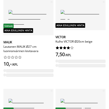
AINA EDULLINEN HINTA
Uutuus
AINA EDULLINEN HINTA
VICTOR
Kulho VICTOR Ø20cm beige
MALIK
Lautanen MALIK Ø27 cm










luonnonvärinen kivitavara
7,50
/KPL










10,-
/KPL