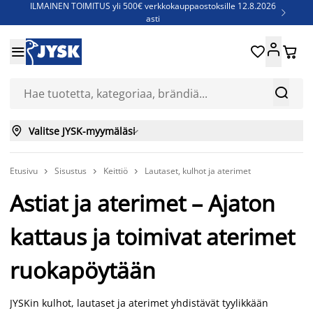
ILMAINEN TOIMITUS yli 500€ verkkokauppaostoksille 12.8.2026

asti
Parempiin uniin - Säästä jopa 60%





Sijauspatjoja - Säästä jopa 60%

Jenkkisänkyjä - Säästä jopa 60%



Valitse JYSK-myymäläsi

Etusivu
Sisustus
Keittiö
Lautaset, kulhot ja aterimet



Astiat ja aterimet – Ajaton
kattaus ja toimivat aterimet
ruokapöytään
JYSKin kulhot, lautaset ja aterimet yhdistävät tyylikkään