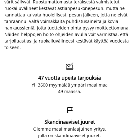
värit säilyvät. Ruostumattomasta teräksestä valmistetut
ruokailuvälineet kestävät astianpesukonepesun, mutta ne
kannattaa kuivata huolellisesti pesun jälkeen, jotta ne eivät
tahraannu. Vältä voimakkaita puhdistusaineita ja kovia
hankaussieniä, jotta tuotteiden pinta pysyy moitteettomana.
Näiden helppojen hoito-ohjeiden avulla voit varmistaa, että
tarjoiluastiasi ja ruokailuvälineesi kestävät käyttöä vuodesta
toiseen.

47 vuotta upeita tarjouksia
Yli 3600 myymälää ympäri maailmaa
49 maassa.

Skandinaaviset juuret
Olemme maailmanlaajuinen yritys,
jolla on skandinaaviset juuret.