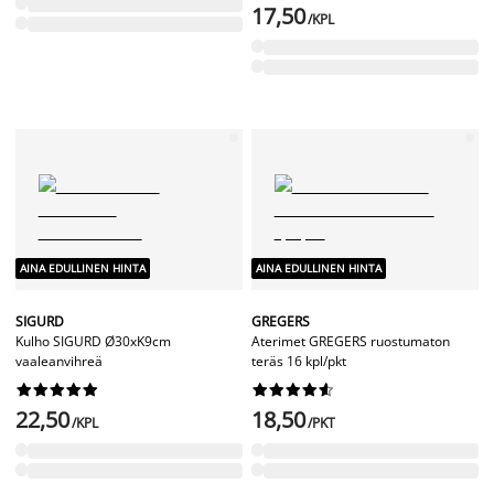
17,50
/KPL
AINA EDULLINEN HINTA
AINA EDULLINEN HINTA
SIGURD
GREGERS
Kulho SIGURD Ø30xK9cm
Aterimet GREGERS ruostumaton
vaaleanvihreä
teräs 16 kpl/pkt




















22,50
18,50
/KPL
/PKT