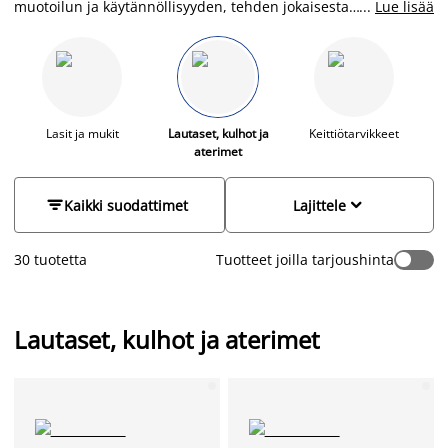
muotoilun ja käytännöllisyyden, tehden jokaisesta
...
Lue lisää
kattauksesta toimivan ja houkuttelevan. Löydät sivulta
ajattomat astiat ja aterinsetin, jotka sopivat niin arjen
ruokailuhetkiin kuin juhlavampaan kattaukseen. Olipa
kyseessä kiireinen aamupala tai illallinen ystävien kanssa,
huolella valitut materiaalit ja selkeä design tuovat pöytään
yhtenäisen ja viimeistellyn ilmeen sekä täydentävät keittiön ja
Lasit ja mukit
Lautaset, kulhot ja
Keittiötarvikkeet
aterimet
ruokailutilan sisustusta.


Kaikki suodattimet
Lajittele
30 tuotetta
Tuotteet joilla tarjoushinta
Lautaset, kulhot ja aterimet