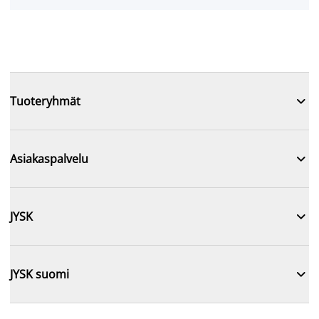

Tuoteryhmät

Asiakaspalvelu

JYSK

JYSK suomi