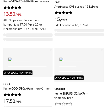
Kulho VEGARD Ø30xK9cm harmaa
OVE
Aterinsetti OVE ruskea 16 kpl/pkt










13,50










/KPL
15,-
/PKT
Alin 30 päivän hinta ennen
kampanjaa: 17,50 /kpl (-22%)
Edellinen hinta
18,50 /pkt
Normaalihinta: 17,50 /kpl (-22%)
AINA EDULLINEN HINTA
AINA EDULLINEN HINTA
ODD
Kulho ODD Ø30xK9cm monivärinen
SIGURD
Kulho SIGURD Ø24xK7cm










vaaleanvihreä
17,50
/KPL









