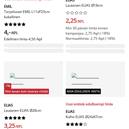
ELIAS
Lautanen ELIAS Ø18cm
EMIL
Tarjoiluvati EMIL L11xP25cm










kukallinen
2,25
/KPL










Alin 30 päivän hinta ennen
4,-
/KPL
kampanjaa: 2,75 /kpl (-18%)
Normaalihinta: 2,75 /kpl (-18%)
Edellinen hinta
4,50 /kpl
-7%
Niin kauan kuin tavaraa riittää
AINA EDULLINEN HINTA
Uusi entistä edullisempi hinta
ELIAS
Lautanen ELIAS Ø28cm
ELIAS
Kulho ELIAS Ø24xK7cm










3,25










/KPL