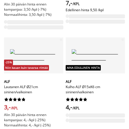
7,-
/KPL
Alin 30 päivän hinta ennen
kampanjaa: 3,50 /kpl (-7%)
Edellinen hinta
9,50 /kpl
Normaalihinta: 3,50 /kpl (-7%)
-25%
Niin kauan kuin tavaraa riittää
AINA EDULLINEN HINTA
ALF
ALF
Lautanen ALF Ø21cm
Kulho ALF Ø15xK6 cm
sininen/valkoinen
sininen/valkoinen




















3,-
4,-
/KPL
/KPL
Alin 30 päivän hinta ennen
kampanjaa: 4,- /kpl (-25%)
Normaalihinta: 4,- /kpl (-25%)