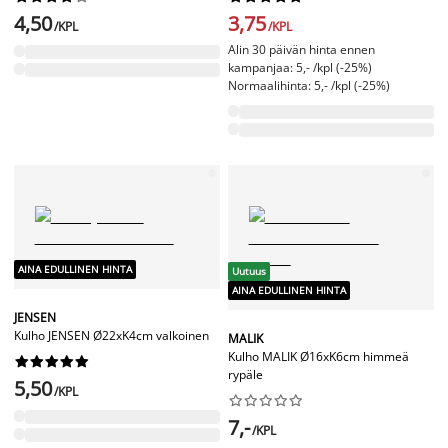
4,50
3,75
/KPL
/KPL
Alin 30 päivän hinta ennen
kampanjaa: 5,- /kpl (-25%)
Normaalihinta: 5,- /kpl (-25%)
AINA EDULLINEN HINTA
Uutuus
AINA EDULLINEN HINTA
JENSEN
Kulho JENSEN Ø22xK4cm valkoinen
MALIK
Kulho MALIK Ø16xK6cm himmeä










rypäle
5,50
/KPL










7,-
/KPL