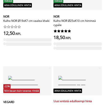
Uutuus
Uutuus
AINA EDULLINEN HINTA
AINA EDULLINEN HINTA
NOR
NOR
Kulho NOR Ø19xK7 cm vaalea khaki
Kulho NOR Ø25xK10 cm himmeä
rypäle




















12,50
/KPL
18,50
/KPL
-22%
Niin kauan kuin tavaraa riittää
AINA EDULLINEN HINTA
Uusi entistä edullisempi hinta
VEGARD