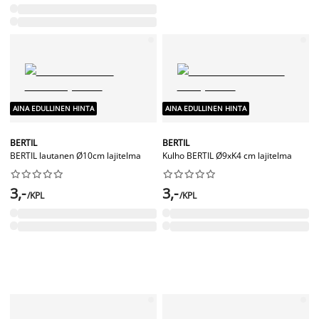
AINA EDULLINEN HINTA
AINA EDULLINEN HINTA
BERTIL
BERTIL
BERTIL lautanen Ø10cm lajitelma
Kulho BERTIL Ø9xK4 cm lajitelma




















3,-
3,-
/KPL
/KPL