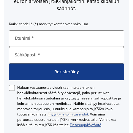
euron arvoisen JYSK-lahjakortin. Katso kilpailun
säännöt.
Kaikki tähdellä (*) merkityt kentät ovat pakollisia.
Etunimi
*
Sähköposti
*
Rekisteröidy
Haluan vastaanottaa viestintää, mukaan lukien
henkilökohtaisesti räätälöityjä viestejä, jotka perustuvat
henkilökohtaisiin tietoihini ja käyttäytymiseeni, sähköpostitse ja
kolmannen osapuolen medioissa. Näihin sisältyy inspiraatiota,
mahtavia tarjouksia, uutuuksia ja kampanjoita JYSK:n koko
tuotevalikoimasta.
myynti- ja toimitusehdot
. Voin aina
peruuttaa suostumukseni JYSK:n verkkosivustolla. Voin lukea
lisää siitä, miten JYSK käsittelee
Tietosuojakäytäntö
.