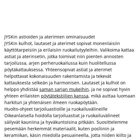
JYSKin astioiden ja aterimien ominaisuudet
JYSKin kulhot, lautaset ja aterimet sopivat monenlaisiin
käyttötarpeisiin ja erilaisiin ruokailutyyleihin. Valikoima kattaa
astiat ja aterinsetin, jotka toimivat niin pienten annosten
tarjoilussa, arjen perheruokailussa kuin huolitellussa
pöytäkattauksessa. Yhteensopivat astiat ja aterimet
helpottavat kokonaisuuden rakentamista ja tekevät
kattauksesta selkeän ja harmonisen. Lautaset ja kulhot on
helppo yhdistää
saman sarjan mukeihin
, ja ne sopivat hyvin
yhteen erilaisten
pöytätekstiilien kanssa
, mikä auttaa luomaan
harkitun ja yhtenäisen ilmeen ruokapöytään.
Huolto-ohjeet tarjoiluastioille ja ruokailuvälineille
Oikeanlaisella hoidolla tarjoiluastiat ja ruokailuvälineet
säilyvät kauniina ja hyväkuntoisina pitkään. Suosittelemme
pesemään herkemmät materiaalit, kuten posliinin ja
keramiikan, käsin miedolla pesuaineella, jotta niiden kiilto ja