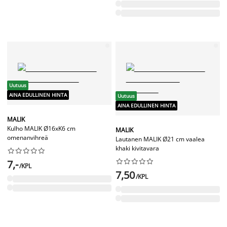
Uutuus
AINA EDULLINEN HINTA
Uutuus
AINA EDULLINEN HINTA
MALIK
Kulho MALIK Ø16xK6 cm
MALIK
omenanvihreä
Lautanen MALIK Ø21 cm vaalea
khaki kivitavara




















7,-
/KPL
7,50
/KPL