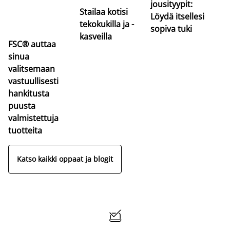
jousityypit:
Stailaa kotisi
Löydä itsellesi
tekokukilla ja -
sopiva tuki
kasveilla
FSC® auttaa
sinua
valitsemaan
vastuullisesti
hankitusta
puusta
valmistettuja
tuotteita
Katso kaikki oppaat ja blogit
