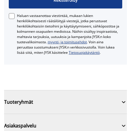
Rekisteröidy
Haluan vastaanottaa viestintää, mukaan lukien
henkilökohtaisesti räätälöityjä viestejä, jotka perustuvat
henkilökohtaisiin tietoihini ja käyttäytymiseeni, sähköpostitse ja
kolmannen osapuolen medioissa. Näihin sisältyy inspiraatiota,
mahtavia tarjouksia, uutuuksia ja kampanjoita JYSK:n koko
tuotevalikoimasta.
myynti- ja toimitusehdot
. Voin aina
peruuttaa suostumukseni JYSK:n verkkosivustolla. Voin lukea
lisää siitä, miten JYSK käsittelee
Tietosuojakäytäntö
.

Tuoteryhmät

Asiakaspalvelu