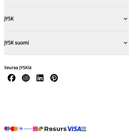

JYSK

JYSK suomi
Seuraa JYSKiä



