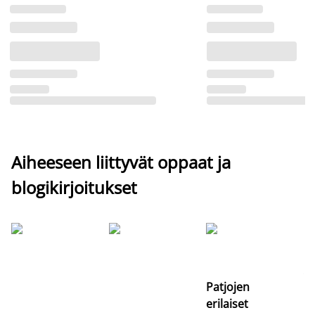
Aiheeseen liittyvät oppaat ja
blogikirjoitukset
Si
uu
va
Patjojen
erilaiset