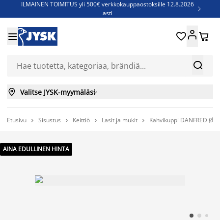
ILMAINEN TOIMITUS yli 500€ verkkokauppaostoksille 12.8.2026

asti
Parempiin uniin - Säästä jopa 60%





Sijauspatjoja - Säästä jopa 60%

Jenkkisänkyjä - Säästä jopa 60%



Valitse JYSK-myymäläsi

Etusivu
Sisustus
Keittiö
Lasit ja mukit
Kahvikuppi DANFRED Ø11




AINA EDULLINEN HINTA