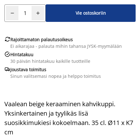
Vie ostoskoriin

Rajoittamaton palautusoikeus
Ei aikarajaa - palauta mihin tahansa JYSK-myymälään

Hintatakuu
30 päivän hintatakuu kaikille tuotteille

Joustava toimitus
Sinun valitsemasi nopea ja helppo toimitus
Vaalean beige keraaminen kahvikuppi.
Yksinkertainen ja tyylikäs lisä
suosikkimukiesi kokoelmaan. 35 cl. Ø11 x K7
cm