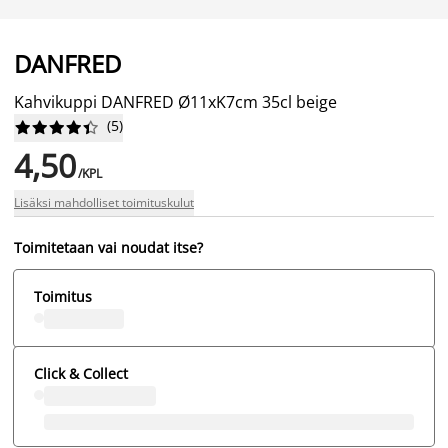
DANFRED
Kahvikuppi DANFRED Ø11xK7cm 35cl beige
(
5
)










4,50
/KPL
Lisäksi mahdolliset toimituskulut
Toimitetaan vai noudat itse?
Toimitus
Click & Collect