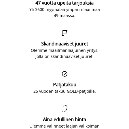
47 vuotta upeita tarjouksia
Yli 3600 myymälää ympäri maailmaa
49 maassa.

Skandinaaviset juuret
Olemme maailmanlaajuinen yritys,
jolla on skandinaaviset juuret.

Patjatakuu
25 vuoden takuu GOLD-patjoille.

Aina edullinen hinta
Olemme valinneet laajan valikoiman