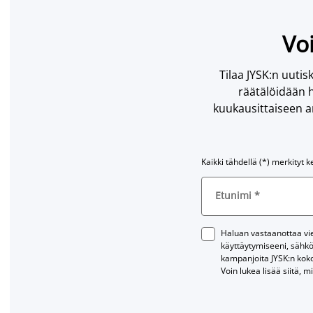
Voi
Tilaa JYSK:n uutisk
räätälöidään h
kuukausittaiseen ar
Kaikki tähdellä (*) merkityt k
Etunimi
*
Haluan vastaanottaa vies
käyttäytymiseeni, sähkö
kampanjoita JYSK:n kok
Voin lukea lisää siitä, m