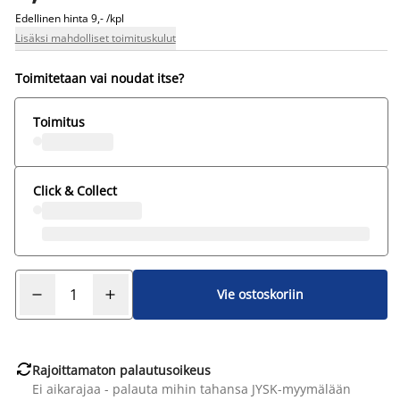
Edellinen hinta
9,- /kpl
Lisäksi mahdolliset toimituskulut
Toimitetaan vai noudat itse?
Toimitus
Click & Collect
Vie ostoskoriin

Rajoittamaton palautusoikeus
Ei aikarajaa - palauta mihin tahansa JYSK-myymälään