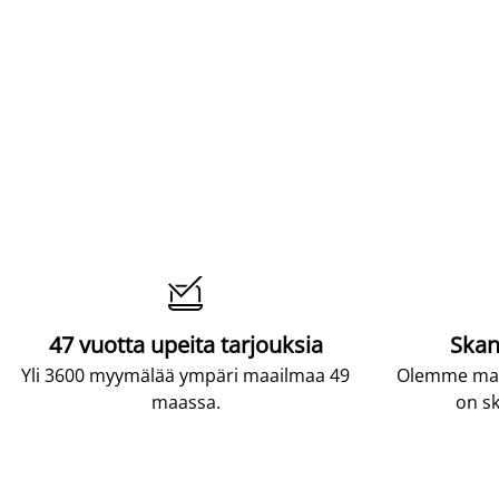

47 vuotta upeita tarjouksia
Skan
Yli 3600 myymälää ympäri maailmaa 49
Olemme maai
maassa.
on sk