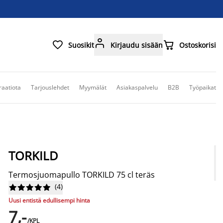



Suosikit
Kirjaudu sisään
Ostoskorisi
raatiota
Tarjouslehdet
Myymälät
Asiakaspalvelu
B2B
Työpaikat
TORKILD
Termosjuomapullo TORKILD 75 cl teräs
(
4
)










Uusi entistä edullisempi hinta
7,-
/KPL