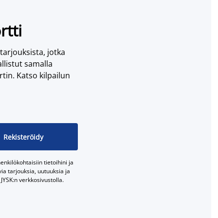
rtti
 tarjouksista, jotka
llistut samalla
tin. Katso kilpailun
Rekisteröidy
nkilökohtaisiin tietoihini ja
a tarjouksia, uutuuksia ja
JYSK:n verkkosivustolla.