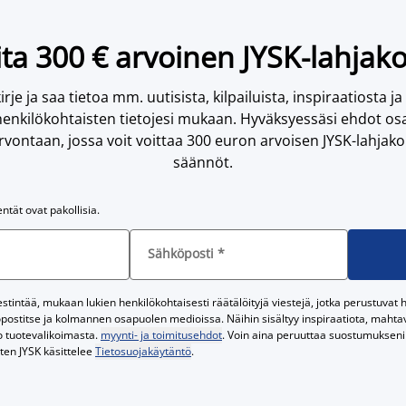
ta 300 € arvoinen JYSK-lahjako
irje ja saa tietoa mm. uutisista, kilpailuista, inspiraatiosta ja
enkilökohtaisten tietojesi mukaan. Hyväksyessäsi ehdot osa
vontaan, jossa voit voittaa 300 euron arvoisen JYSK-lahjakor
säännöt.
entät ovat pakollisia.
Sähköposti
*
tintää, mukaan lukien henkilökohtaisesti räätälöityjä viestejä, jotka perustuvat he
postitse ja kolmannen osapuolen medioissa. Näihin sisältyy inspiraatiota, mahtavi
o tuotevalikoimasta.
myynti- ja toimitusehdot
. Voin aina peruuttaa suostumukseni 
iten JYSK käsittelee
Tietosuojakäytäntö
.