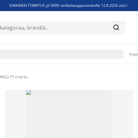
ILMAINEN TOIMITUS yli 500€ verkkokauppaostoksille 12.8.2026 asti

Parempiin uniin - Säästä jopa 60%


Sijauspatjoja - Säästä jopa 60%

Jenkkisänkyjä - Säästä jopa 60%

Inspi
ILD 75 cl teräs