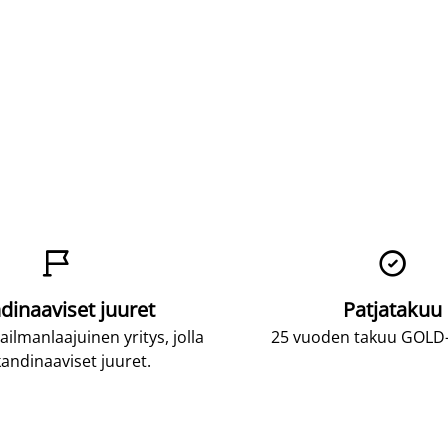


dinaaviset juuret
Patjatakuu
lmanlaajuinen yritys, jolla
25 vuoden takuu GOLD-p
andinaaviset juuret.