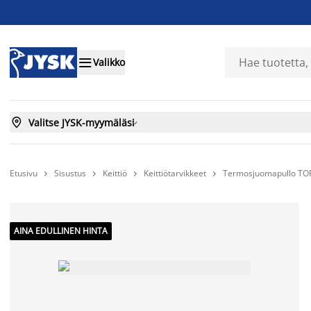

Valikko

Valitse JYSK-myymäläsi

Etusivu
Sisustus
Keittiö
Keittiötarvikkeet
Termosjuomapullo TORK




AINA EDULLINEN HINTA