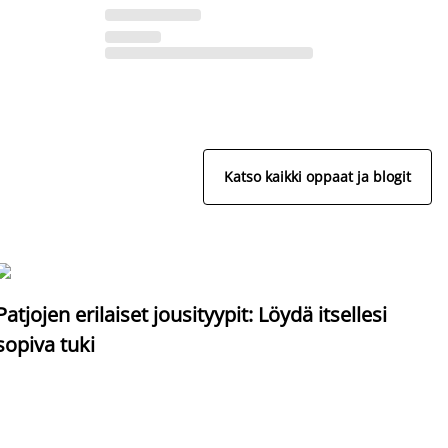
Katso kaikki oppaat ja blogit
S
Patjojen erilaiset jousityypit: Löydä itsellesi
sopiva tuki