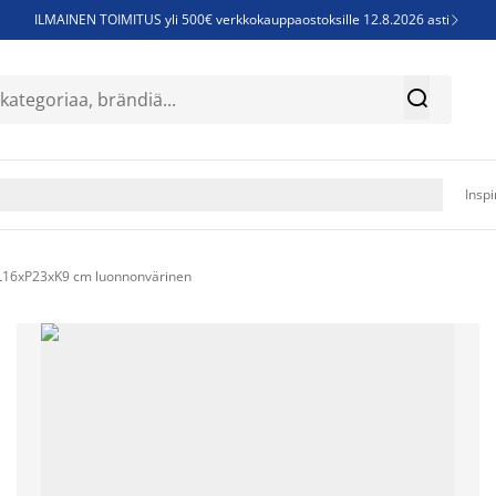
ILMAINEN TOIMITUS yli 500€ verkkokauppaostoksille 12.8.2026 asti

Parempiin uniin - Säästä jopa 60%


Sijauspatjoja - Säästä jopa 60%

Jenkkisänkyjä - Säästä jopa 60%

Inspi
L16xP23xK9 cm luonnonvärinen