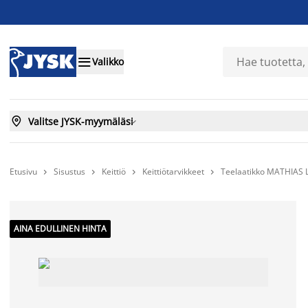

Valikko

Valitse JYSK-myymäläsi

Etusivu
Sisustus
Keittiö
Keittiötarvikkeet
Teelaatikko MATHIAS 




AINA EDULLINEN HINTA