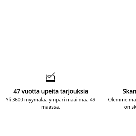

47 vuotta upeita tarjouksia
Skan
Yli 3600 myymälää ympäri maailmaa 49
Olemme maai
maassa.
on sk