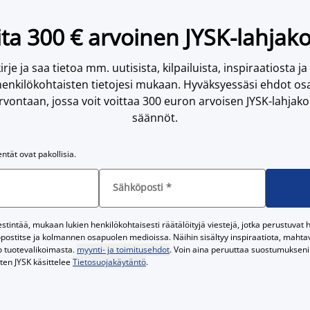
ta 300 € arvoinen JYSK-lahjako
irje ja saa tietoa mm. uutisista, kilpailuista, inspiraatiosta ja
enkilökohtaisten tietojesi mukaan. Hyväksyessäsi ehdot osa
vontaan, jossa voit voittaa 300 euron arvoisen JYSK-lahjakor
säännöt.
entät ovat pakollisia.
Sähköposti
*
tintää, mukaan lukien henkilökohtaisesti räätälöityjä viestejä, jotka perustuvat he
postitse ja kolmannen osapuolen medioissa. Näihin sisältyy inspiraatiota, mahtavi
o tuotevalikoimasta.
myynti- ja toimitusehdot
. Voin aina peruuttaa suostumukseni 
iten JYSK käsittelee
Tietosuojakäytäntö
.