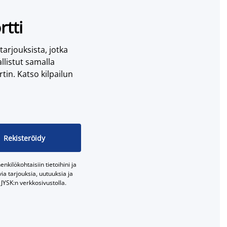
rtti
 tarjouksista, jotka
llistut samalla
tin. Katso kilpailun
Rekisteröidy
nkilökohtaisiin tietoihini ja
a tarjouksia, uutuuksia ja
JYSK:n verkkosivustolla.