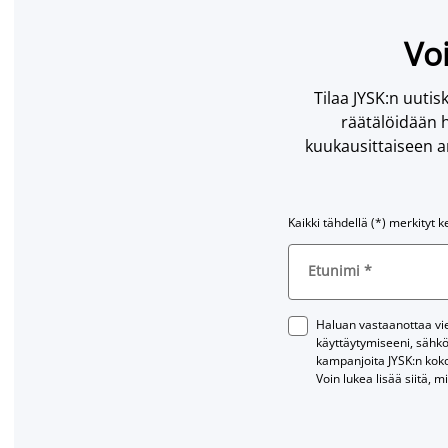
Voi
Tilaa JYSK:n uutisk
räätälöidään h
kuukausittaiseen ar
Kaikki tähdellä (*) merkityt k
Etunimi
*
Haluan vastaanottaa vies
käyttäytymiseeni, sähkö
kampanjoita JYSK:n kok
Voin lukea lisää siitä, m