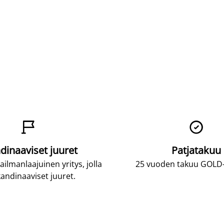


dinaaviset juuret
Patjatakuu
lmanlaajuinen yritys, jolla
25 vuoden takuu GOLD-p
andinaaviset juuret.