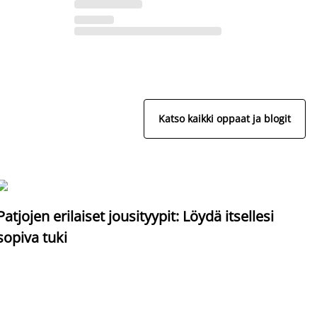
Katso kaikki oppaat ja blogit
S
Patjojen erilaiset jousityypit: Löydä itsellesi
sopiva tuki