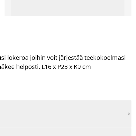
i lokeroa joihin voit järjestää teekokoelmasi
 näkee helposti. L16 x P23 x K9 cm
