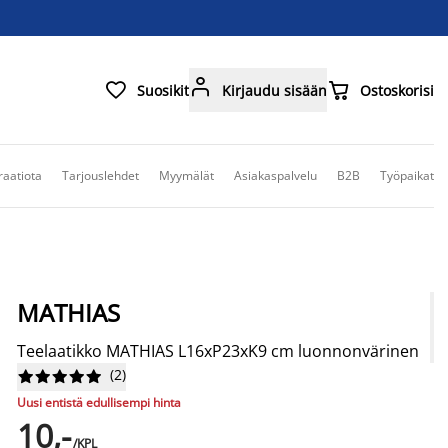



Suosikit
Kirjaudu sisään
Ostoskorisi
raatiota
Tarjouslehdet
Myymälät
Asiakaspalvelu
B2B
Työpaikat
MATHIAS
Teelaatikko MATHIAS L16xP23xK9 cm luonnonvärinen
(
2
)










Uusi entistä edullisempi hinta
10,-
/KPL