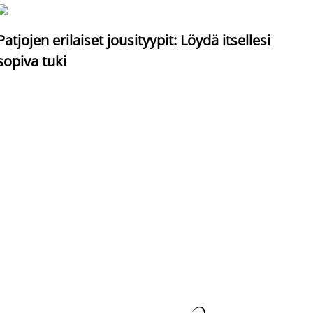
S
Patjojen erilaiset jousityypit: Löydä itsellesi
sopiva tuki