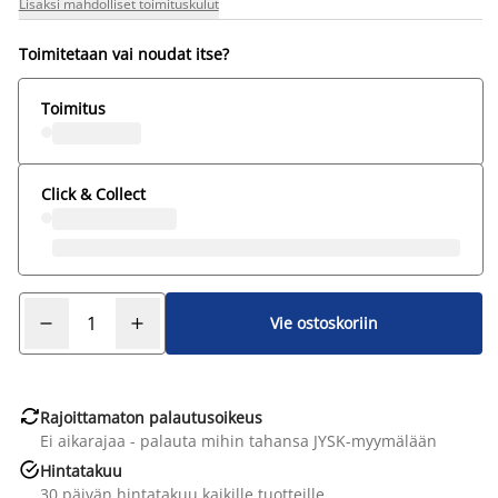
Lisäksi mahdolliset toimituskulut
Toimitetaan vai noudat itse?
Toimitus
Click & Collect
Vie ostoskoriin

Rajoittamaton palautusoikeus
Ei aikarajaa - palauta mihin tahansa JYSK-myymälään

Hintatakuu
30 päivän hintatakuu kaikille tuotteille