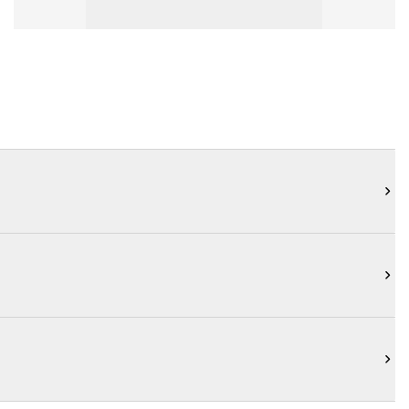


