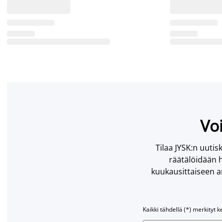
Voi
Tilaa JYSK:n uutisk
räätälöidään h
kuukausittaiseen ar
Kaikki tähdellä (*) merkityt k