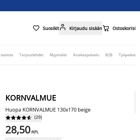



Suosikit
Kirjaudu sisään
Ostoskorisi
raatiota
Tarjouslehdet
Myymälät
Asiakaspalvelu
B2B
Työpaikat
KORNVALMUE
Huopa KORNVALMUE 130x170 beige
(
29
)










28,50
/KPL