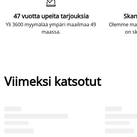

47 vuotta upeita tarjouksia
Skan
Yli 3600 myymälää ympäri maailmaa 49
Olemme maai
maassa.
on sk
Viimeksi katsotut