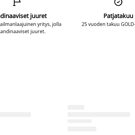


dinaaviset juuret
Patjatakuu
lmanlaajuinen yritys, jolla
25 vuoden takuu GOLD-p
andinaaviset juuret.