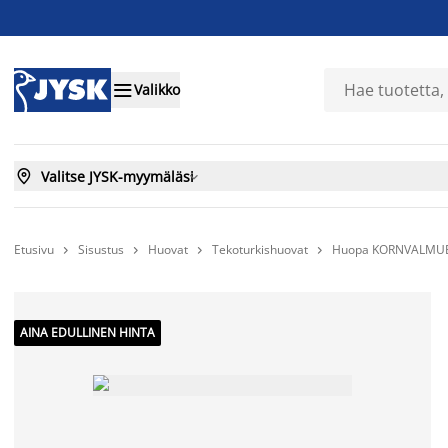

Valikko

Valitse JYSK-myymäläsi

Etusivu
Sisustus
Huovat
Tekoturkishuovat
Huopa KORNVALMUE




AINA EDULLINEN HINTA