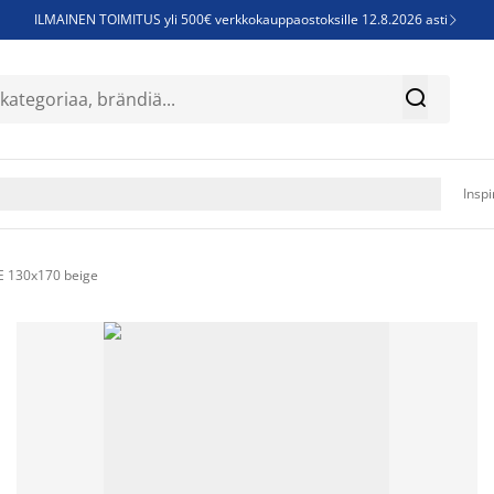
ILMAINEN TOIMITUS yli 500€ verkkokauppaostoksille 12.8.2026 asti

Parempiin uniin - Säästä jopa 60%


Sijauspatjoja - Säästä jopa 60%

Jenkkisänkyjä - Säästä jopa 60%

Inspi
 130x170 beige