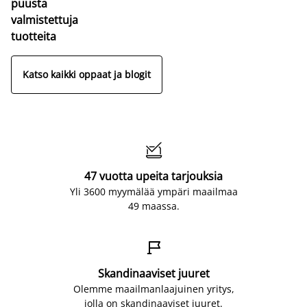
puusta
valmistettuja
tuotteita
Katso kaikki oppaat ja blogit

47 vuotta upeita tarjouksia
Yli 3600 myymälää ympäri maailmaa
49 maassa.

Skandinaaviset juuret
Olemme maailmanlaajuinen yritys,
jolla on skandinaaviset juuret.