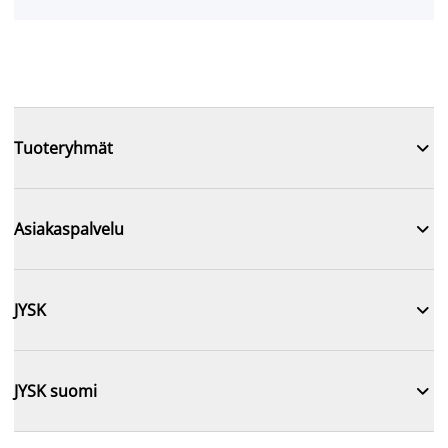

Tuoteryhmät

Asiakaspalvelu

JYSK

JYSK suomi