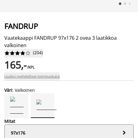
FANDRUP
Vaatekaappi FANDRUP 97x176 2 ovea 3 laatikkoa
valkoinen
(
204
)










165,-
/KPL
Lisäksi mahdolliset toimituskulut
Väri
: Valkoinen
Mitat

97x176