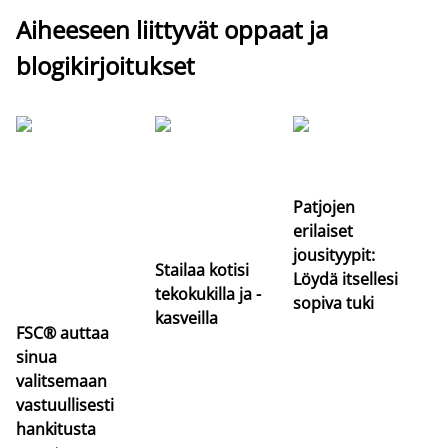
Aiheeseen liittyvät oppaat ja
blogikirjoitukset
Si
uu
va
Patjojen
erilaiset
jousityypit:
Stailaa kotisi
Löydä itsellesi
tekokukilla ja -
sopiva tuki
kasveilla
FSC® auttaa
sinua
valitsemaan
vastuullisesti
hankitusta