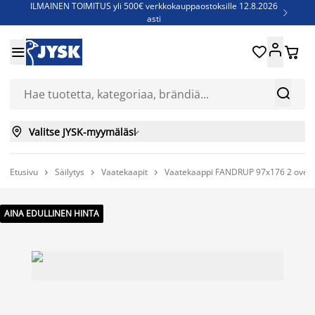
ILMAINEN TOIMITUS yli 500€ verkkokauppaostoksille 12.8.2026

asti
Parempiin uniin - Säästä jopa 60%





Sijauspatjoja - Säästä jopa 60%

Jenkkisänkyjä - Säästä jopa 60%



Valitse JYSK-myymäläsi

Etusivu
Säilytys
Vaatekaapit
Vaatekaappi FANDRUP 97x176 2 ovea 3



AINA EDULLINEN HINTA