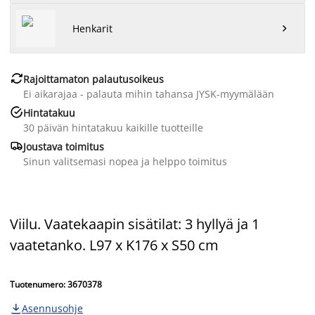
Henkarit


Rajoittamaton palautusoikeus
Ei aikarajaa - palauta mihin tahansa JYSK-myymälään

Hintatakuu
30 päivän hintatakuu kaikille tuotteille

Joustava toimitus
Sinun valitsemasi nopea ja helppo toimitus
Viilu. Vaatekaapin sisätilat: 3 hyllyä ja 1
vaatetanko. L97 x K176 x S50 cm
Tuotenumero: 3670378
Asennusohje
