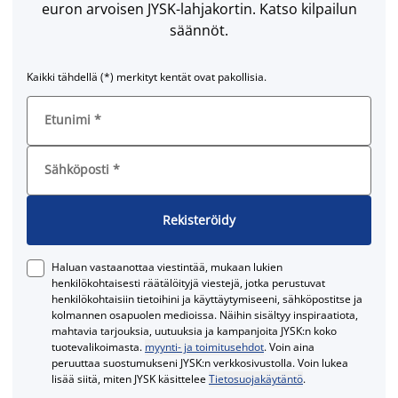
euron arvoisen JYSK-lahjakortin. Katso kilpailun
säännöt.
Kaikki tähdellä (*) merkityt kentät ovat pakollisia.
Etunimi
*
Sähköposti
*
Rekisteröidy
Haluan vastaanottaa viestintää, mukaan lukien
henkilökohtaisesti räätälöityjä viestejä, jotka perustuvat
henkilökohtaisiin tietoihini ja käyttäytymiseeni, sähköpostitse ja
kolmannen osapuolen medioissa. Näihin sisältyy inspiraatiota,
mahtavia tarjouksia, uutuuksia ja kampanjoita JYSK:n koko
tuotevalikoimasta.
myynti- ja toimitusehdot
. Voin aina
peruuttaa suostumukseni JYSK:n verkkosivustolla. Voin lukea
lisää siitä, miten JYSK käsittelee
Tietosuojakäytäntö
.