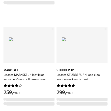
MARKSKEL
STUBBERUP
Lipasto MARKSKEL 4 laatikkoa
Lipasto STUBBERUP 4 laatikkoa
valkoinen/luonn.villitammrnvär.
luonnonvärinen tammi




















259,-
299,-
/KPL
/KPL