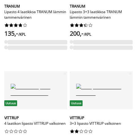
TRANUM
TRANUM
Lipasto 4 laatikkoa TRANUM lämmin
Lipasto 3+3 laatikkoa TRANUM
tammenvärinen
lämmin tammenvärinen




















135,-
200,-
/KPL
/KPL
Uutuus
Uutuus
VITTRUP
VITTRUP
4 laatikon lipasto VITTRUP valkoinen
3+3 lipasto VITTRUP valkoinen



















