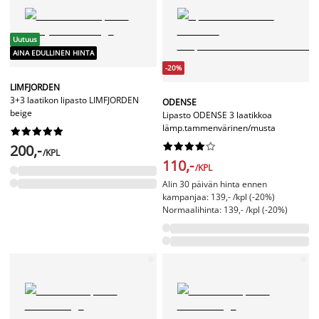
Uutuus
AINA EDULLINEN HINTA
-20%
LIMFJORDEN
3+3 laatikon lipasto LIMFJORDEN
ODENSE
beige
Lipasto ODENSE 3 laatikkoa
lämp.tammenvärinen/musta




















200,-
/KPL
110,-
/KPL
Alin 30 päivän hinta ennen
kampanjaa: 139,- /kpl (-20%)
Normaalihinta: 139,- /kpl (-20%)