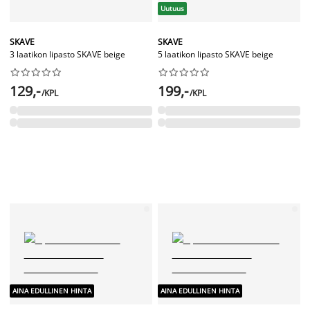
Uutuus
SKAVE
SKAVE
3 laatikon lipasto SKAVE beige
5 laatikon lipasto SKAVE beige




















129,-
199,-
/KPL
/KPL
AINA EDULLINEN HINTA
AINA EDULLINEN HINTA