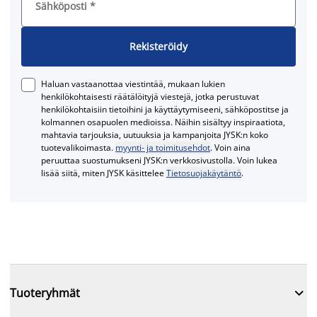
Sähköposti
*
Rekisteröidy
Haluan vastaanottaa viestintää, mukaan lukien
henkilökohtaisesti räätälöityjä viestejä, jotka perustuvat
henkilökohtaisiin tietoihini ja käyttäytymiseeni, sähköpostitse ja
kolmannen osapuolen medioissa. Näihin sisältyy inspiraatiota,
mahtavia tarjouksia, uutuuksia ja kampanjoita JYSK:n koko
tuotevalikoimasta.
myynti- ja toimitusehdot
. Voin aina
peruuttaa suostumukseni JYSK:n verkkosivustolla. Voin lukea
lisää siitä, miten JYSK käsittelee
Tietosuojakäytäntö
.

Tuoteryhmät