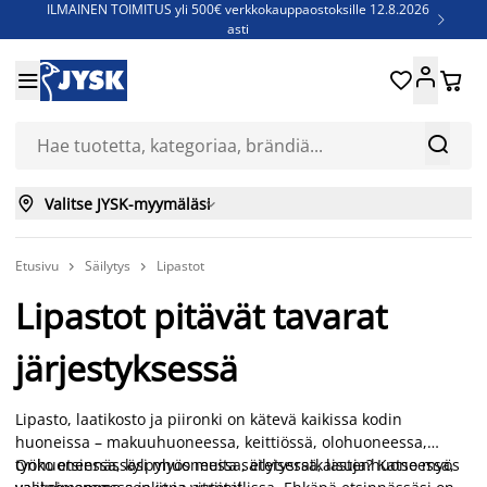
ILMAINEN TOIMITUS yli 500€ verkkokauppaostoksille 12.8.2026

asti
Parempiin uniin - Säästä jopa 60%





Sijauspatjoja - Säästä jopa 60%

Jenkkisänkyjä - Säästä jopa 60%



Valitse JYSK-myymäläsi

Etusivu
Säilytys
Lipastot


Lipastot pitävät tavarat
järjestyksessä
Lipasto, laatikosto ja piironki on kätevä kaikissa kodin
huoneissa – makuuhuoneessa, keittiössä, olohuoneessa,
työhuoneessa, kylpyhuoneessa, eteisessä, lastenhuoneessa,
Onko etsinnässäsi myös muita säilytysratkaisuja? Katso myös