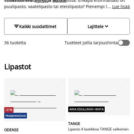
vaatehuoneessa ja jopa autotallissa. Ehkäpä etsinnässäsi on
valikoimamme
senkit
ja
vitriinit
.
puulipasto, vaatelipasto tai eteislipasto? Pienempi lipasto
...
Lue lisää
toimii kätevästi esimerkiksi sängyn vieressä yöpöytänä ja
suuremmassa lipastossa säilytät kätevästi niin vaatteet,
kengät, alusvaatteet, paperit, pikkutavarat kuin vaikka


Kaikki suodattimet
Lajittele
ylimääräiset astiatkin.
36 tuotetta
Tuotteet joilla tarjoushinta
Lipastot
AINA EDULLINEN HINTA
-31%
Huipputarjous
TANGE
Lipasto 4 laatikkoa TANGE valkoinen
ODENSE