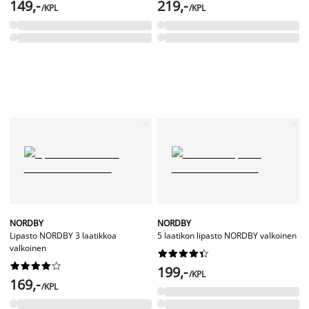
149,-
219,-
/KPL
/KPL
NORDBY
NORDBY
Lipasto NORDBY 3 laatikkoa
5 laatikon lipasto NORDBY valkoinen
valkoinen




















199,-
/KPL
169,-
/KPL