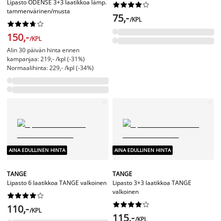
Lipasto ODENSE 3+3 laatikkoa lämp.










tammenvärinen/musta
75,-
/KPL










150,-
/KPL
Alin 30 päivän hinta ennen
kampanjaa: 219,- /kpl (-31%)
Normaalihinta: 229,- /kpl (-34%)
AINA EDULLINEN HINTA
AINA EDULLINEN HINTA
TANGE
TANGE
Lipasto 6 laatikkoa TANGE valkoinen
Lipasto 3+3 laatikkoa TANGE
valkoinen




















110,-
/KPL
115,-
/KPL