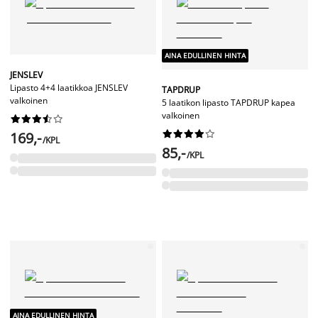
AINA EDULLINEN HINTA
JENSLEV
Lipasto 4+4 laatikkoa JENSLEV
TAPDRUP
valkoinen
5 laatikon lipasto TAPDRUP kapea
valkoinen




















169,-
/KPL
85,-
/KPL
AINA EDULLINEN HINTA