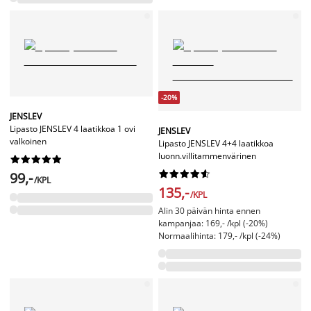
-20%
JENSLEV
Lipasto JENSLEV 4 laatikkoa 1 ovi
JENSLEV
valkoinen
Lipasto JENSLEV 4+4 laatikkoa
luonn.villitammenvärinen




















99,-
/KPL
135,-
/KPL
Alin 30 päivän hinta ennen
kampanjaa: 169,- /kpl (-20%)
Normaalihinta: 179,- /kpl (-24%)