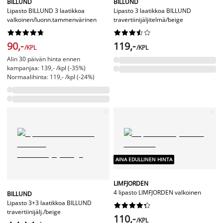
BILLUND
BILLUND
Lipasto BILLUND 3 laatikkoa
Lipasto 3 laatikkoa BILLUND
valkoinen/luonn.tammenvärinen
travertiinijäljitelmä/beige




















90,-
119,-
/KPL
/KPL
Alin 30 päivän hinta ennen
kampanjaa: 139,- /kpl (-35%)
Normaalihinta: 119,- /kpl (-24%)
AINA EDULLINEN HINTA
LIMFJORDEN
4 lipasto LIMFJORDEN valkoinen
BILLUND
Lipasto 3+3 laatikkoa BILLUND










travertiinijälj./beige
110,-
/KPL