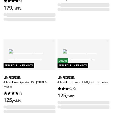










179,-
/KPL
Uutuus
AINA EDULLINEN HINTA
AINA EDULLINEN HINTA
LIMFJORDEN
LIMFJORDEN
4 laatikkoa lipasto LIMFJORDEN
4 laatikon lipasto LIMFJORDEN beige
musta




















125,-
/KPL
125,-
/KPL