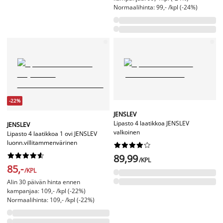
Normaalihinta: 99,- /kpl (-24%)
-22%
JENSLEV
Lipasto 4 laatikkoa JENSLEV
JENSLEV
valkoinen
Lipasto 4 laatikkoa 1 ovi JENSLEV
luonn.villitammenvärinen




















89,99
/KPL
85,-
/KPL
Alin 30 päivän hinta ennen
kampanjaa: 109,- /kpl (-22%)
Normaalihinta: 109,- /kpl (-22%)