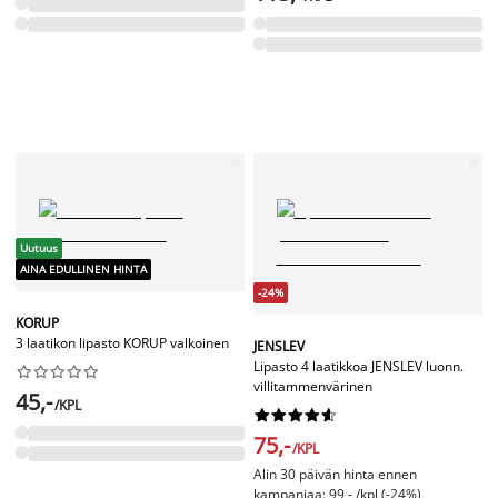
Uutuus
AINA EDULLINEN HINTA
-24%
KORUP
3 laatikon lipasto KORUP valkoinen
JENSLEV
Lipasto 4 laatikkoa JENSLEV luonn.










villitammenvärinen
45,-
/KPL










75,-
/KPL
Alin 30 päivän hinta ennen
kampanjaa: 99,- /kpl (-24%)