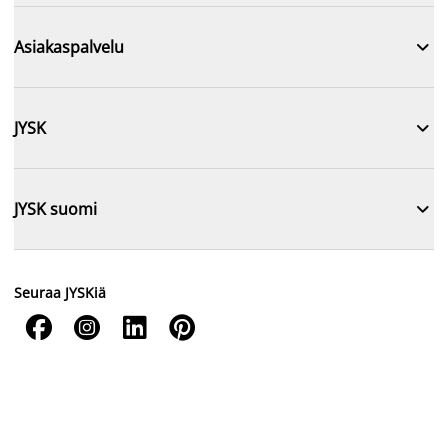

Asiakaspalvelu

JYSK

JYSK suomi
Seuraa JYSKiä



