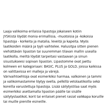
Laaja valikoima erilaisia lipastoja jokaiseen kotiin
JYSKistä löydät monia erimallisia, -muotoisia ja -kokoisia
lipastoja - korkeita ja matalia, leveitä ja kapeita. Myös
laatikoiden määrä ja tyyli vaihtelee. Halusitpa sitten pienen
viehättävän lipaston tai suuremman tilavan mallin usealla
laatikolla, meiltä löydät tarpeitasi vastaavan ja sinun
sisustukseesi sopivan lipaston. Lipastomme ovat jaettu
kolmeen eri kategoriaan: BASIC, PLUS ja GOLD, joissa kaikissa
on valittavissa eri malleja ja värejä.
Värivaihtoehtoja ovat esimerkiksi harmaa, valkoinen ja tammi
ja valikoimastamme löytyy ovella, pelkillä vetolaatikoilla sekä
koreilla varustettuja lipastoja. Lisää säilytystilaa saat myös
esimerkiksi asettamalla lipaston päälle tai sisälle
säilytyslaatikot, korit tai erilaiset pienet rasiat vaikkapa koruille
tai muille pienille esineille.