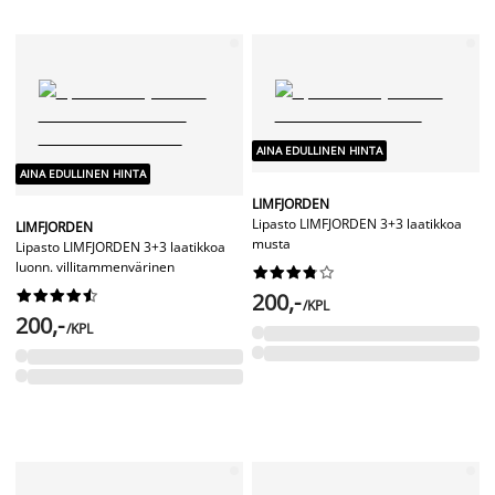
AINA EDULLINEN HINTA
AINA EDULLINEN HINTA
LIMFJORDEN
Lipasto LIMFJORDEN 3+3 laatikkoa
LIMFJORDEN
musta
Lipasto LIMFJORDEN 3+3 laatikkoa
luonn. villitammenvärinen




















200,-
/KPL
200,-
/KPL