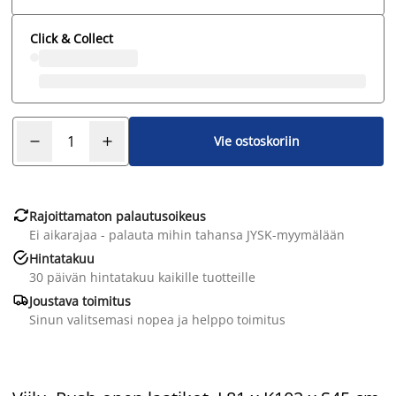
Click & Collect
Vie ostoskoriin

Rajoittamaton palautusoikeus
Ei aikarajaa - palauta mihin tahansa JYSK-myymälään

Hintatakuu
30 päivän hintatakuu kaikille tuotteille

Joustava toimitus
Sinun valitsemasi nopea ja helppo toimitus