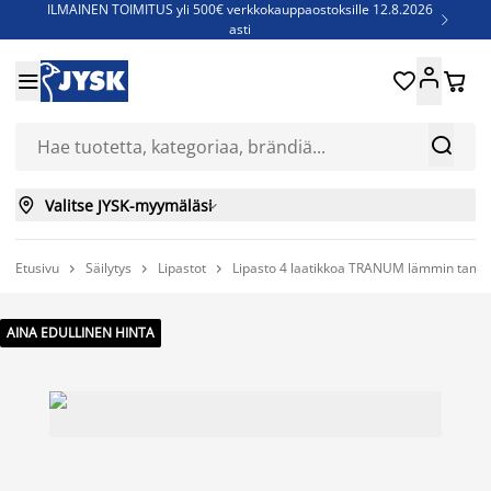
ILMAINEN TOIMITUS yli 500€ verkkokauppaostoksille 12.8.2026

asti
Parempiin uniin - Säästä jopa 60%





Sijauspatjoja - Säästä jopa 60%

Jenkkisänkyjä - Säästä jopa 60%



Valitse JYSK-myymäläsi

Etusivu
Säilytys
Lipastot
Lipasto 4 laatikkoa TRANUM lämmin tam



AINA EDULLINEN HINTA