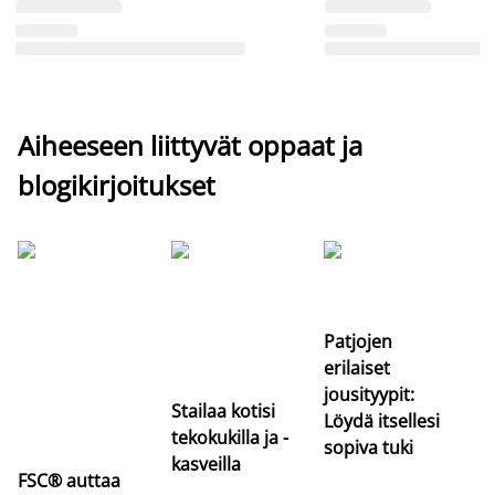
Aiheeseen liittyvät oppaat ja
blogikirjoitukset
Si
uu
va
Patjojen
erilaiset
jousityypit:
Stailaa kotisi
Löydä itsellesi
tekokukilla ja -
sopiva tuki
kasveilla
FSC® auttaa