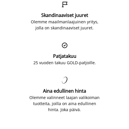

Skandinaaviset juuret
Olemme maailmanlaajuinen yritys,
jolla on skandinaaviset juuret.

Patjatakuu
25 vuoden takuu GOLD-patjoille.

Aina edullinen hinta
Olemme valinneet laajan valikoiman
tuotteita, joilla on aina edullinen
hinta. Joka päivä.