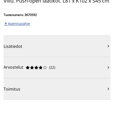
Viilu. Push-open laatikot. L81 x K102 x S45 cm
Tuotenumero: 3670592
Asennusohje

Lisätiedot

Arvostelut
(
22
)











Toimitus
