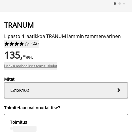
TRANUM
Lipasto 4 laatikkoa TRANUM lämmin tammenvärinen
(
22
)










135,-
/KPL
Lisäksi mahdolliset toimituskulut
Mitat

L81xK102
Toimitetaan vai noudat itse?
Toimitus