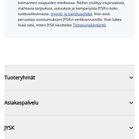
kolmannen osapuolen medioissa. Näihin sisältyy inspiraatiota,
mahtavia tarjouksia, uutuuksia ja kampanjoita JYSK:n koko
tuotevalikoimasta.
myynti- ja toimitusehdot
. Voin aina
peruuttaa suostumukseni JYSK:n verkkosivustolla. Voin lukea
lisää siitä, miten JYSK käsittelee
Tietosuojakäytäntö
.

Tuoteryhmät

Asiakaspalvelu

JYSK