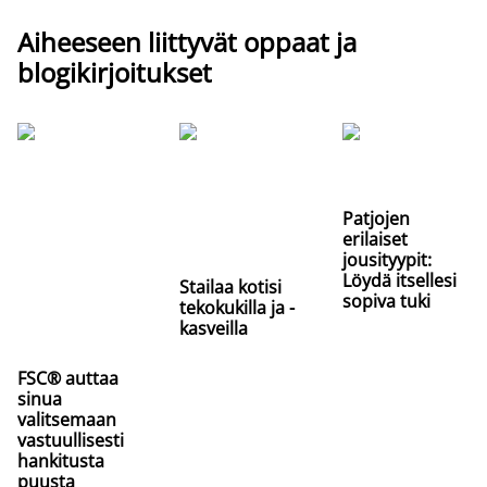
Aiheeseen liittyvät oppaat ja
blogikirjoitukset
Patjojen
erilaiset
jousityypit:
Löydä itsellesi
Stailaa kotisi
sopiva tuki
tekokukilla ja -
kasveilla
FSC® auttaa
sinua
valitsemaan
vastuullisesti
hankitusta
puusta