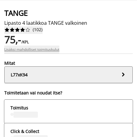
TANGE
Lipasto 4 laatikkoa TANGE valkoinen
(
102
)










75,-
/KPL
Lisäksi mahdolliset toimituskulut
Mitat

L77xK94
Toimitetaan vai noudat itse?
Toimitus
Click & Collect