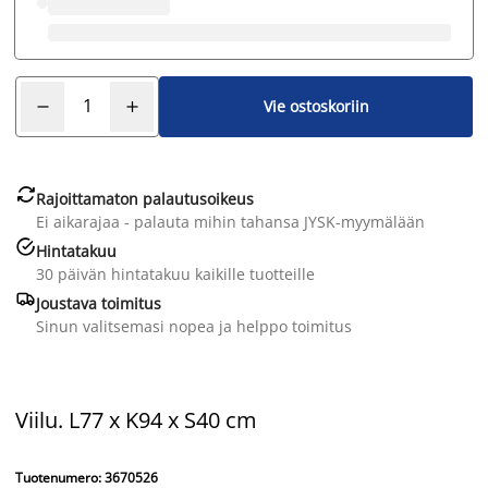
Vie ostoskoriin

Rajoittamaton palautusoikeus
Ei aikarajaa - palauta mihin tahansa JYSK-myymälään

Hintatakuu
30 päivän hintatakuu kaikille tuotteille

Joustava toimitus
Sinun valitsemasi nopea ja helppo toimitus
Viilu. L77 x K94 x S40 cm
Tuotenumero: 3670526