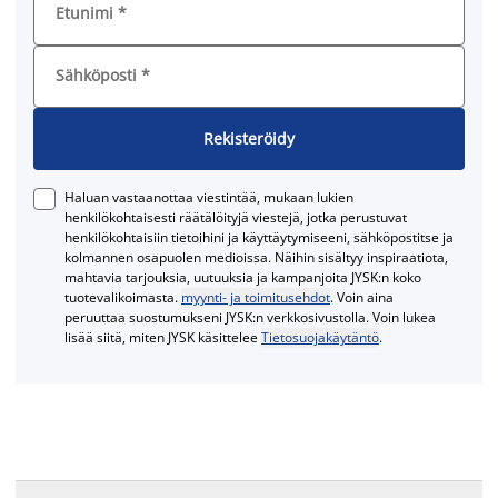
Etunimi
*
Sähköposti
*
Rekisteröidy
Haluan vastaanottaa viestintää, mukaan lukien
henkilökohtaisesti räätälöityjä viestejä, jotka perustuvat
henkilökohtaisiin tietoihini ja käyttäytymiseeni, sähköpostitse ja
kolmannen osapuolen medioissa. Näihin sisältyy inspiraatiota,
mahtavia tarjouksia, uutuuksia ja kampanjoita JYSK:n koko
tuotevalikoimasta.
myynti- ja toimitusehdot
. Voin aina
peruuttaa suostumukseni JYSK:n verkkosivustolla. Voin lukea
lisää siitä, miten JYSK käsittelee
Tietosuojakäytäntö
.