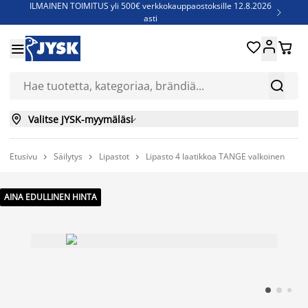
ILMAINEN TOIMITUS yli 500€ verkkokauppaostoksille 12.8.2026

asti
Parempiin uniin - Säästä jopa 60%





Sijauspatjoja - Säästä jopa 60%


Jenkkisänkyjä - Säästä jopa 60%


Valitse JYSK-myymäläsi

Etusivu
Säilytys
Lipastot
Lipasto 4 laatikkoa TANGE valkoinen



AINA EDULLINEN HINTA