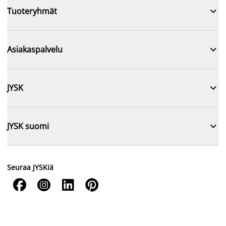

Tuoteryhmät

Asiakaspalvelu

JYSK

JYSK suomi
Seuraa JYSKiä



