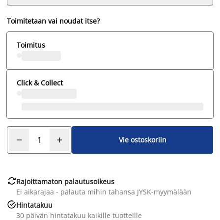
Toimitetaan vai noudat itse?
Toimitus
Click & Collect
Vie ostoskoriin

Rajoittamaton palautusoikeus
Ei aikarajaa - palauta mihin tahansa JYSK-myymälään

Hintatakuu
30 päivän hintatakuu kaikille tuotteille