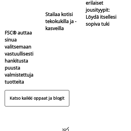
erilaiset
jousityypit:
Stailaa kotisi
Löydä itsellesi
tekokukilla ja -
sopiva tuki
kasveilla
FSC® auttaa
sinua
valitsemaan
vastuullisesti
hankitusta
puusta
valmistettuja
tuotteita
Katso kaikki oppaat ja blogit
