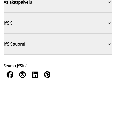

Asiakaspalvelu

JYSK

JYSK suomi
Seuraa JYSKiä



