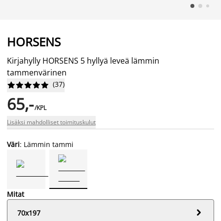
HORSENS
Kirjahylly HORSENS 5 hyllyä leveä lämmin
tammenvärinen
(
37
)










65,-
/KPL
Lisäksi mahdolliset toimituskulut
Väri
: Lämmin tammi
Mitat

70x197