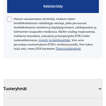
Rekisteröidy
Haluan vastaanottaa viestintää, mukaan lukien
henkilökohtaisesti räätälöityjä viestejä, jotka perustuvat
henkilökohtaisiin tietoihini ja käyttäytymiseeni, sähköpostitse ja
kolmannen osapuolen medioissa. Näihin sisältyy inspiraatiota,
mahtavia tarjouksia, uutuuksia ja kampanjoita JYSK:n koko
tuotevalikoimasta.
myynti- ja toimitusehdot
. Voin aina
peruuttaa suostumukseni JYSK:n verkkosivustolla. Voin lukea
lisää siitä, miten JYSK käsittelee
Tietosuojakäytäntö
.

Tuoteryhmät