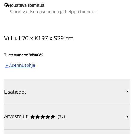

Joustava toimitus
Sinun valitsemasi nopea ja helppo toimitus
Viilu. L70 x K197 x S29 cm
Tuotenumero: 3680089
Asennusohje

Lisätiedot

Arvostelut
(
37
)










