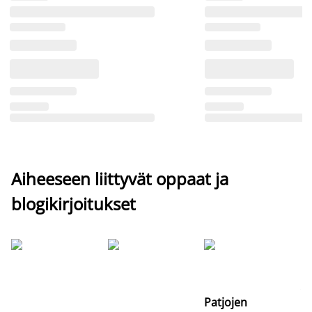
Aiheeseen liittyvät oppaat ja
blogikirjoitukset
Si
uu
va
Patjojen