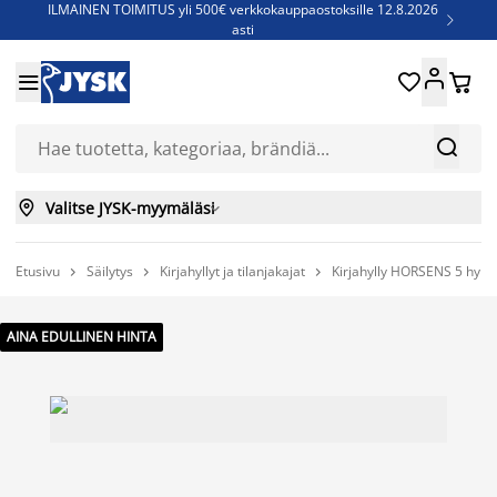
ILMAINEN TOIMITUS yli 500€ verkkokauppaostoksille 12.8.2026

asti
Parempiin uniin - Säästä jopa 60%





Sijauspatjoja - Säästä jopa 60%

Jenkkisänkyjä - Säästä jopa 60%



Valitse JYSK-myymäläsi

Etusivu
Säilytys
Kirjahyllyt ja tilanjakajat
Kirjahylly HORSENS 5 hyl



AINA EDULLINEN HINTA