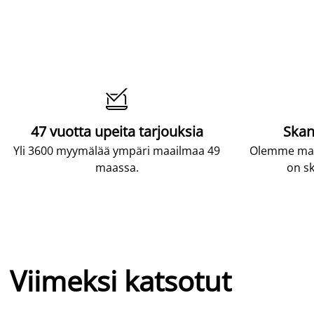

47 vuotta upeita tarjouksia
Skan
Yli 3600 myymälää ympäri maailmaa 49
Olemme maai
maassa.
on sk
Viimeksi katsotut