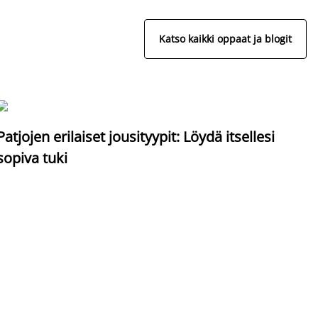
Katso kaikki oppaat ja blogit
S
Patjojen erilaiset jousityypit: Löydä itsellesi
sopiva tuki