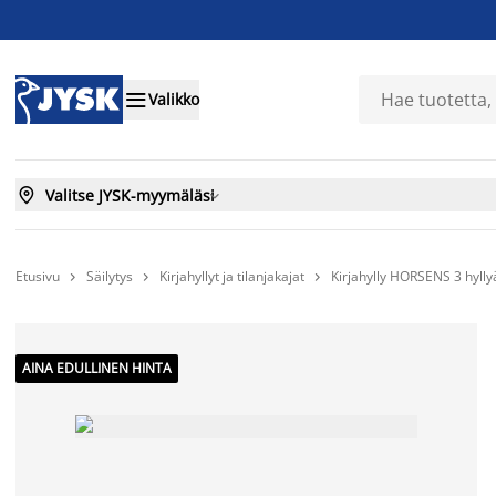

Valikko

Valitse JYSK-myymäläsi

Etusivu
Säilytys
Kirjahyllyt ja tilanjakajat
Kirjahylly HORSENS 3 hylly



AINA EDULLINEN HINTA