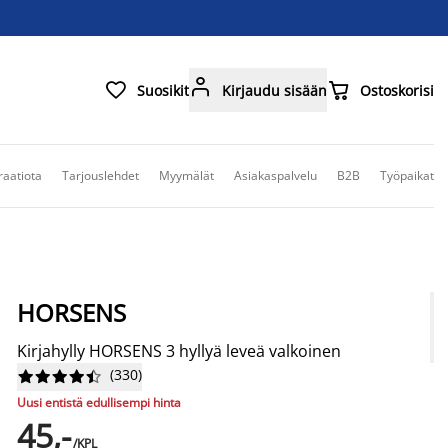



Suosikit
Kirjaudu sisään
Ostoskorisi
raatiota
Tarjouslehdet
Myymälät
Asiakaspalvelu
B2B
Työpaikat
HORSENS
Kirjahylly HORSENS 3 hyllyä leveä valkoinen
(
330
)










Uusi entistä edullisempi hinta
45,-
/KPL