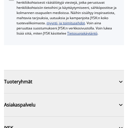
henkilökohtaisesti räätälöityjä viestejä, jotka perustuvat
henkilökohtaisiin tietoihini ja käyttäytymiseeni, sähköpostitse ja
kolmannen osapuolen medioissa. Näihin sisältyy inspiraatiota,
mahtavia tarjouksia, uutuuksia ja kampanjoita JYSK:n koko
tuotevalikoimasta.
myynti- ja toimitusehdot
. Voin aina
peruuttaa suostumukseni JYSK:n verkkosivustolla. Voin lukea
lisää siitä, miten JYSK käsittelee
Tietosuojakäytäntö
.

Tuoteryhmät

Asiakaspalvelu

JYSK