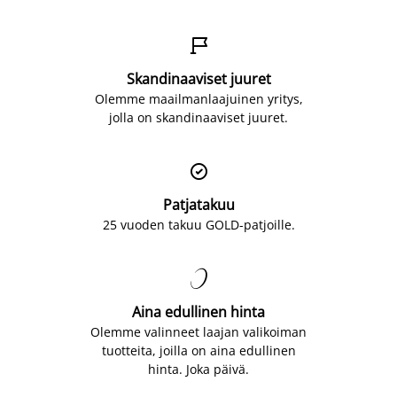

Skandinaaviset juuret
Olemme maailmanlaajuinen yritys,
jolla on skandinaaviset juuret.

Patjatakuu
25 vuoden takuu GOLD-patjoille.

Aina edullinen hinta
Olemme valinneet laajan valikoiman
tuotteita, joilla on aina edullinen
hinta. Joka päivä.