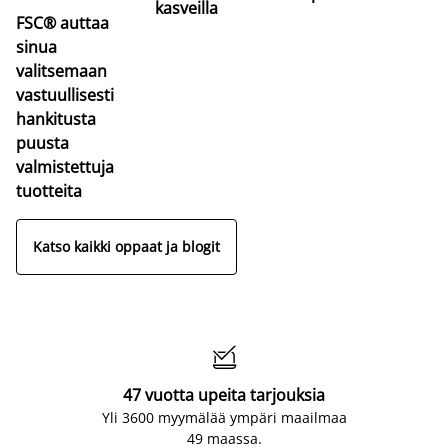
kasveilla
FSC® auttaa
sinua
valitsemaan
vastuullisesti
hankitusta
puusta
valmistettuja
tuotteita
Katso kaikki oppaat ja blogit

47 vuotta upeita tarjouksia
Yli 3600 myymälää ympäri maailmaa
49 maassa.