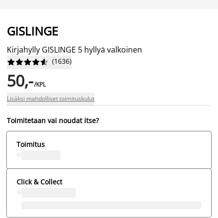
GISLINGE
Kirjahylly GISLINGE 5 hyllyä valkoinen
(
1636
)










50,-
/KPL
Lisäksi mahdolliset toimituskulut
Toimitetaan vai noudat itse?
Toimitus
Click & Collect