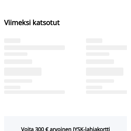
Viimeksi katsotut
Voita 300 € arvoinen JYSK-lahjakortti