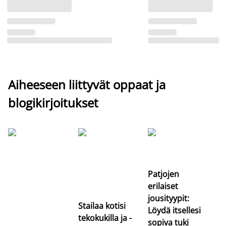
Aiheeseen liittyvät oppaat ja
blogikirjoitukset
Si
uu
va
Patjojen
erilaiset
jousityypit:
Stailaa kotisi
Löydä itsellesi
tekokukilla ja -
sopiva tuki