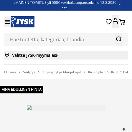
ILMAINEN TOIMITUS yli 500€ verkkokauppaostoksille 12.8.2026

asti
Parempiin uniin - Säästä jopa 60%





Sijauspatjoja - Säästä jopa 60%

Jenkkisänkyjä - Säästä jopa 60%



Valitse JYSK-myymäläsi

Etusivu
Säilytys
Kirjahyllyt ja tilanjakajat
Kirjahylly GISLINGE 5 hylly



AINA EDULLINEN HINTA