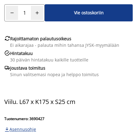
Vie ostoskoriin

Rajoittamaton palautusoikeus
Ei aikarajaa - palauta mihin tahansa JYSK-myymälään

Hintatakuu
30 päivän hintatakuu kaikille tuotteille

Joustava toimitus
Sinun valitsemasi nopea ja helppo toimitus
Viilu. L67 x K175 x S25 cm
Tuotenumero: 3690427
Asennusohje
