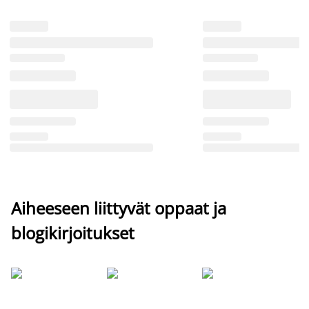
Aiheeseen liittyvät oppaat ja
blogikirjoitukset
Si
uu