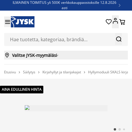
ILMAINEN TOIMITUS yli 500€ verkkokauppaostoksille 12.8.2026

asti
Parempiin uniin - Säästä jopa 60%





Sijauspatjoja - Säästä jopa 60%

Jenkkisänkyjä - Säästä jopa 60%



Valitse JYSK-myymäläsi

Etusivu
Säilytys
Kirjahyllyt ja tilanjakajat
Hyllymoduuli SKALS kirjahy



AINA EDULLINEN HINTA