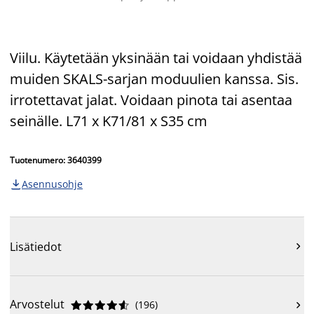
Viilu. Käytetään yksinään tai voidaan yhdistää
muiden SKALS-sarjan moduulien kanssa. Sis.
irrotettavat jalat. Voidaan pinota tai asentaa
seinälle. L71 x K71/81 x S35 cm
Tuotenumero: 3640399
Asennusohje

Lisätiedot

Arvostelut
(
196
)










