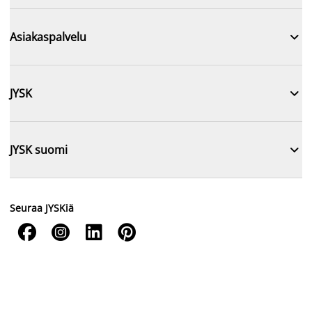

Asiakaspalvelu

JYSK

JYSK suomi
Seuraa JYSKiä



