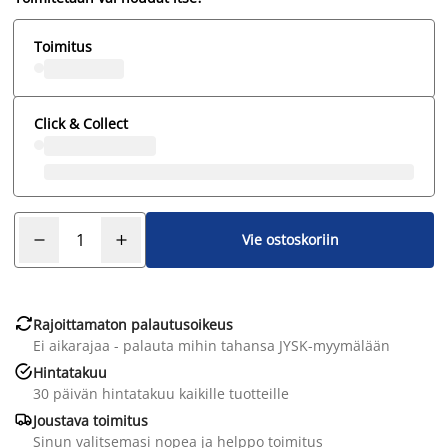
Toimitus
Click & Collect
Vie ostoskoriin

Rajoittamaton palautusoikeus
Ei aikarajaa - palauta mihin tahansa JYSK-myymälään

Hintatakuu
30 päivän hintatakuu kaikille tuotteille

Joustava toimitus
Sinun valitsemasi nopea ja helppo toimitus