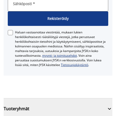
Sähköposti
*
Rekisteröidy
Haluan vastaanottaa viestintää, mukaan lukien
henkilökohtaisesti räätälöityjä viestejä, jotka perustuvat
henkilökohtaisiin tietoihini ja käyttäytymiseeni, sähköpostitse ja
kolmannen osapuolen medioissa. Näihin sisältyy inspiraatiota,
mahtavia tarjouksia, uutuuksia ja kampanjoita JYSK:n koko
tuotevalikoimasta.
myynti- ja toimitusehdot
. Voin aina
peruuttaa suostumukseni JYSK:n verkkosivustolla. Voin lukea
lisää siitä, miten JYSK käsittelee
Tietosuojakäytäntö
.

Tuoteryhmät