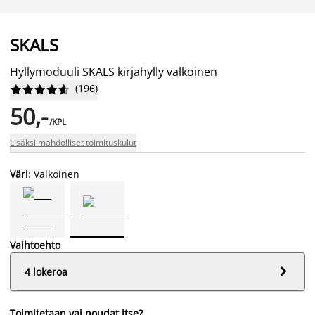
SKALS
Hyllymoduuli SKALS kirjahylly valkoinen
(
196
)










50,-
/KPL
Lisäksi mahdolliset toimituskulut
Väri
: Valkoinen
Vaihtoehto

4 lokeroa
Toimitetaan vai noudat itse?