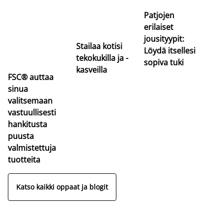
va
Patjojen
erilaiset
jousityypit:
Stailaa kotisi
Löydä itsellesi
tekokukilla ja -
sopiva tuki
kasveilla
FSC® auttaa
sinua
valitsemaan
vastuullisesti
hankitusta
puusta
valmistettuja
tuotteita
Katso kaikki oppaat ja blogit