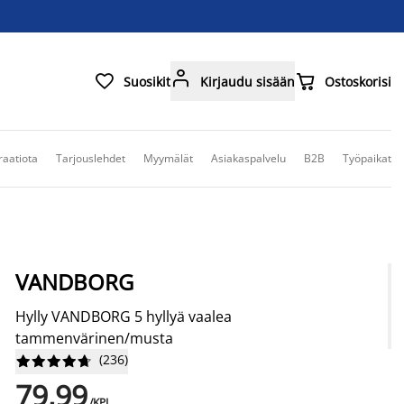



Suosikit
Kirjaudu sisään
Ostoskorisi
raatiota
Tarjouslehdet
Myymälät
Asiakaspalvelu
B2B
Työpaikat
VANDBORG
Hylly VANDBORG 5 hyllyä vaalea
tammenvärinen/musta
(
236
)










79,99
/KPL