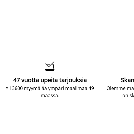

47 vuotta upeita tarjouksia
Skan
Yli 3600 myymälää ympäri maailmaa 49
Olemme maai
maassa.
on sk