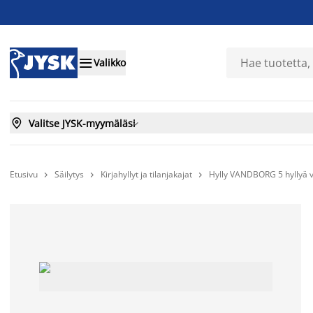

Valikko

Valitse JYSK-myymäläsi

Etusivu
Säilytys
Kirjahyllyt ja tilanjakajat
Hylly VANDBORG 5 hyllyä


