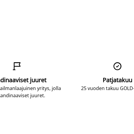


dinaaviset juuret
Patjatakuu
lmanlaajuinen yritys, jolla
25 vuoden takuu GOLD-p
andinaaviset juuret.