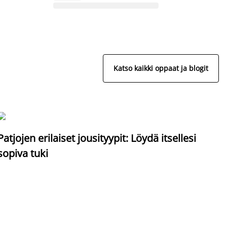
Katso kaikki oppaat ja blogit
S
Patjojen erilaiset jousityypit: Löydä itsellesi
sopiva tuki