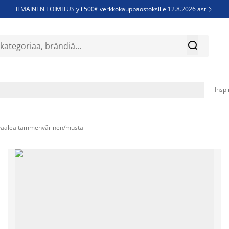
ILMAINEN TOIMITUS yli 500€ verkkokauppaostoksille 12.8.2026 asti

Parempiin uniin - Säästä jopa 60%


Sijauspatjoja - Säästä jopa 60%

Jenkkisänkyjä - Säästä jopa 60%

Inspi
 vaalea tammenvärinen/musta