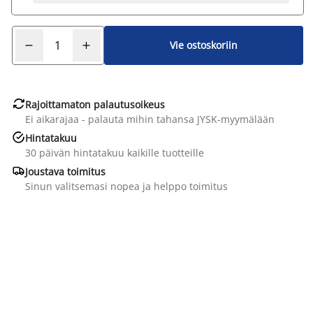
Vie ostoskoriin

Rajoittamaton palautusoikeus
Ei aikarajaa - palauta mihin tahansa JYSK-myymälään

Hintatakuu
30 päivän hintatakuu kaikille tuotteille

Joustava toimitus
Sinun valitsemasi nopea ja helppo toimitus