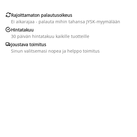

Rajoittamaton palautusoikeus
Ei aikarajaa - palauta mihin tahansa JYSK-myymälään

Hintatakuu
30 päivän hintatakuu kaikille tuotteille

Joustava toimitus
Sinun valitsemasi nopea ja helppo toimitus