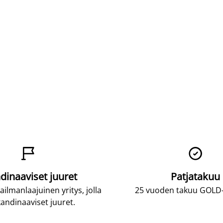


dinaaviset juuret
Patjatakuu
lmanlaajuinen yritys, jolla
25 vuoden takuu GOLD-p
andinaaviset juuret.