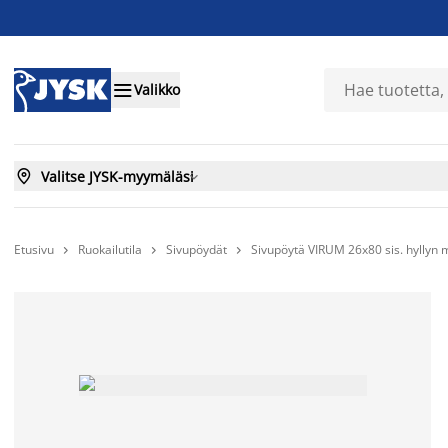

Valikko

Valitse JYSK-myymäläsi

Etusivu
Ruokailutila
Sivupöydät
Sivupöytä VIRUM 26x80 sis. hyllyn 


