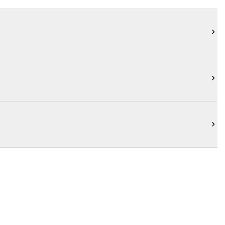


