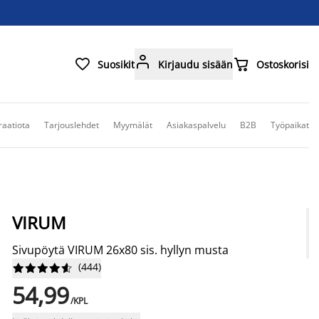



Suosikit
Kirjaudu sisään
Ostoskorisi
raatiota
Tarjouslehdet
Myymälät
Asiakaspalvelu
B2B
Työpaikat
VIRUM
Sivupöytä VIRUM 26x80 sis. hyllyn musta
(
444
)










54,99
/KPL