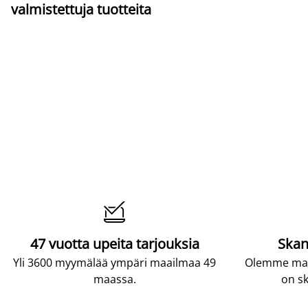
valmistettuja tuotteita

47 vuotta upeita tarjouksia
Skan
Yli 3600 myymälää ympäri maailmaa 49
Olemme maai
maassa.
on sk