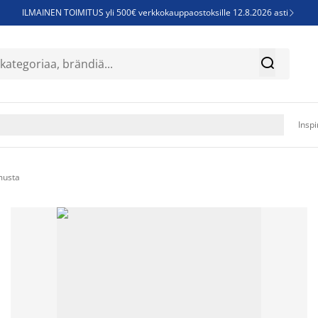
ILMAINEN TOIMITUS yli 500€ verkkokauppaostoksille 12.8.2026 asti

Parempiin uniin - Säästä jopa 60%


Sijauspatjoja - Säästä jopa 60%

Jenkkisänkyjä - Säästä jopa 60%

Inspi
musta