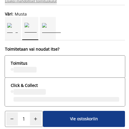
Lisäksi mahdolliset toimituskulut
Väri
: Musta
Toimitetaan vai noudat itse?
Toimitus
Click & Collect
Vie ostoskoriin