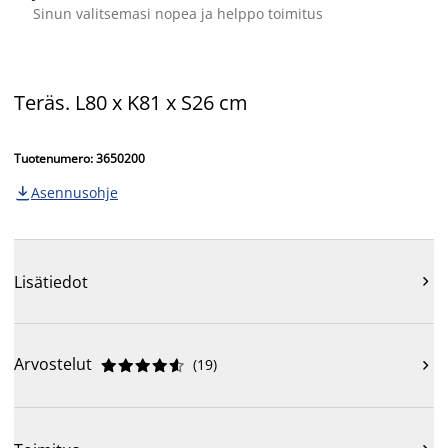
Sinun valitsemasi nopea ja helppo toimitus
Teräs. L80 x K81 x S26 cm
Tuotenumero: 3650200
Asennusohje

Lisätiedot

Arvostelut
(
19
)










