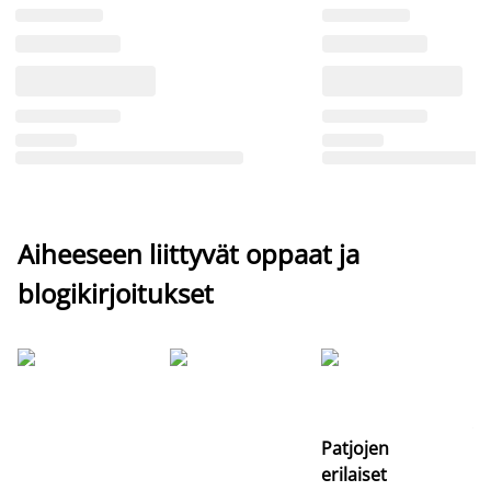
Aiheeseen liittyvät oppaat ja
blogikirjoitukset
Si
uu
va
Patjojen
erilaiset