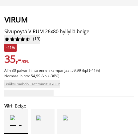
VIRUM
Sivupöytä VIRUM 26x80 hyllyllä beige
(
19
)










-41%
35,-
/KPL
Alin 30 päivän hinta ennen kampanjaa: 59,99 /kpl (-41%)
Normaalihinta: 54,99 /kpl (-36%)
Lisäksi mahdolliset toimituskulut
Väri
: Beige