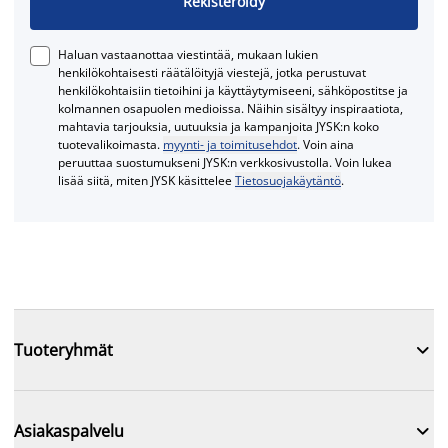
Rekisteröidy
Haluan vastaanottaa viestintää, mukaan lukien
henkilökohtaisesti räätälöityjä viestejä, jotka perustuvat
henkilökohtaisiin tietoihini ja käyttäytymiseeni, sähköpostitse ja
kolmannen osapuolen medioissa. Näihin sisältyy inspiraatiota,
mahtavia tarjouksia, uutuuksia ja kampanjoita JYSK:n koko
tuotevalikoimasta.
myynti- ja toimitusehdot
. Voin aina
peruuttaa suostumukseni JYSK:n verkkosivustolla. Voin lukea
lisää siitä, miten JYSK käsittelee
Tietosuojakäytäntö
.

Tuoteryhmät

Asiakaspalvelu