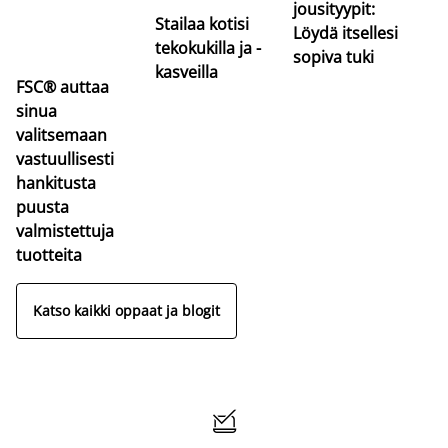
jousityypit:
Stailaa kotisi
Löydä itsellesi
tekokukilla ja -
sopiva tuki
kasveilla
FSC® auttaa
sinua
valitsemaan
vastuullisesti
hankitusta
puusta
valmistettuja
tuotteita
Katso kaikki oppaat ja blogit
