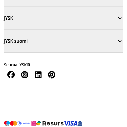

JYSK

JYSK suomi
Seuraa JYSKiä



