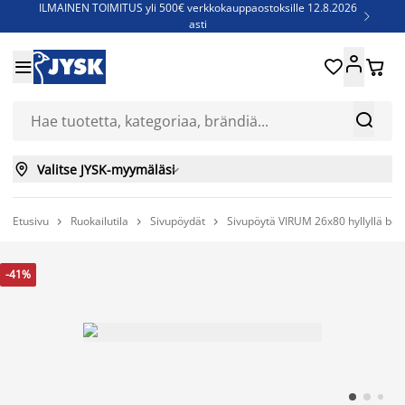
ILMAINEN TOIMITUS yli 500€ verkkokauppaostoksille 12.8.2026

asti
Parempiin uniin - Säästä jopa 60%





Sijauspatjoja - Säästä jopa 60%

Jenkkisänkyjä - Säästä jopa 60%



Valitse JYSK-myymäläsi

Etusivu
Ruokailutila
Sivupöydät
Sivupöytä VIRUM 26x80 hyllyllä bei



-41%