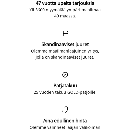
47 vuotta upeita tarjouksia
Yli 3600 myymälää ympäri maailmaa
49 maassa.

Skandinaaviset juuret
Olemme maailmanlaajuinen yritys,
jolla on skandinaaviset juuret.

Patjatakuu
25 vuoden takuu GOLD-patjoille.

Aina edullinen hinta
Olemme valinneet laajan valikoiman