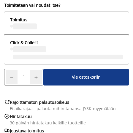
Toimitetaan vai noudat itse?
Toimitus
Click & Collect
Vie ostoskoriin

Rajoittamaton palautusoikeus
Ei aikarajaa - palauta mihin tahansa JYSK-myymälään

Hintatakuu
30 päivän hintatakuu kaikille tuotteille

Joustava toimitus