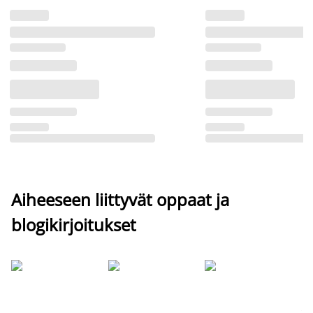
Aiheeseen liittyvät oppaat ja
blogikirjoitukset
Si
uu
va