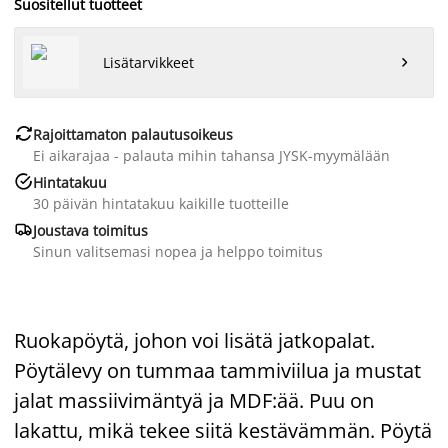
Suositellut tuotteet
Lisätarvikkeet


Rajoittamaton palautusoikeus
Ei aikarajaa - palauta mihin tahansa JYSK-myymälään

Hintatakuu
30 päivän hintatakuu kaikille tuotteille

Joustava toimitus
Sinun valitsemasi nopea ja helppo toimitus
Ruokapöytä, johon voi lisätä jatkopalat.
Pöytälevy on tummaa tammiviilua ja mustat
jalat massiivimäntyä ja MDF:ää. Puu on
lakattu, mikä tekee siitä kestävämmän. Pöytä