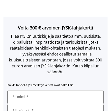
Voita 300 € arvoinen JYSK-lahjakortti
Tilaa JYSK:n uutiskirje ja saa tietoa mm. uutisista,
kilpailuista, inspiraatiosta ja tarjouksista, jotka
räätälöidään henkilökohtaisten tietojesi mukaan.
Hyväksyessäsi ehdot osallistut samalla
kuukausittaiseen arvontaan, jossa voit voittaa 300
euron arvoisen JYSK-lahjakortin. Katso kilpailun
säännöt.
Kaikki tähdellä (*) merkityt kentät ovat pakollisia.
Etunimi
*
Sähköposti
*