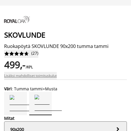
SKOVLUNDE
Ruokapöytä SKOVLUNDE 90x200 tumma tammi
(
27
)










499,-
/KPL
Lisäksi mahdolliset toimituskulut
Väri
: Tumma tammi+Musta
Mitat

90x200