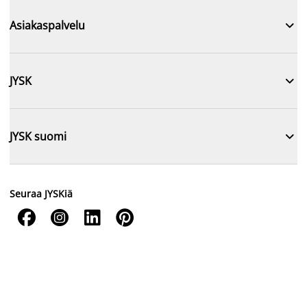

Asiakaspalvelu

JYSK

JYSK suomi
Seuraa JYSKiä



