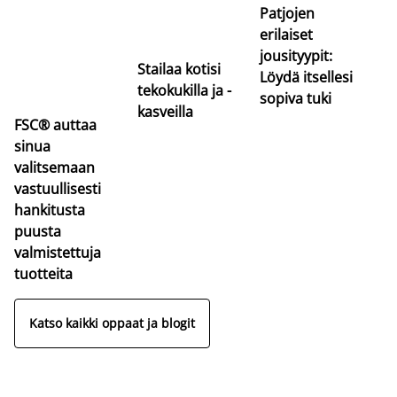
Patjojen
erilaiset
jousityypit:
Stailaa kotisi
Löydä itsellesi
tekokukilla ja -
sopiva tuki
kasveilla
FSC® auttaa
sinua
valitsemaan
vastuullisesti
hankitusta
puusta
valmistettuja
tuotteita
Katso kaikki oppaat ja blogit