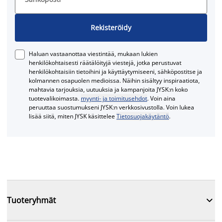
Rekisteröidy
Haluan vastaanottaa viestintää, mukaan lukien
henkilökohtaisesti räätälöityjä viestejä, jotka perustuvat
henkilökohtaisiin tietoihini ja käyttäytymiseeni, sähköpostitse ja
kolmannen osapuolen medioissa. Näihin sisältyy inspiraatiota,
mahtavia tarjouksia, uutuuksia ja kampanjoita JYSK:n koko
tuotevalikoimasta.
myynti- ja toimitusehdot
. Voin aina
peruuttaa suostumukseni JYSK:n verkkosivustolla. Voin lukea
lisää siitä, miten JYSK käsittelee
Tietosuojakäytäntö
.

Tuoteryhmät