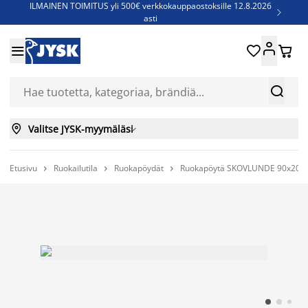
ILMAINEN TOIMITUS yli 500€ verkkokauppaostoksille 12.8.2026

asti
Parempiin uniin - Säästä jopa 60%





Sijauspatjoja - Säästä jopa 60%

Jenkkisänkyjä - Säästä jopa 60%



Valitse JYSK-myymäläsi

Etusivu
Ruokailutila
Ruokapöydät
Ruokapöytä SKOVLUNDE 90x200


